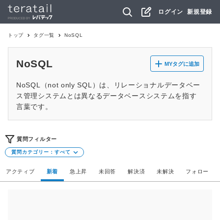
ログイン
新規登録
トップ
タグ一覧
NoSQL
NoSQL
MYタグに追加
NoSQL（not only SQL）は、リレーショナルデータベー
ス管理システムとは異なるデータベースシステムを指す
言葉です。
質問フィルター
質問カテゴリー：
すべて
アクティブ
新着
急上昇
未回答
解決済
未解決
フォロー