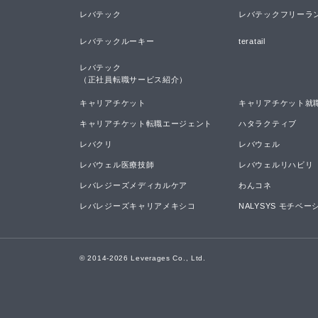
レバテック
レバテックフリーラ
レバテックルーキー
teratail
レバテック

（正社員転職サービス紹介）
キャリアチケット
キャリアチケット就
キャリアチケット転職エージェント
ハタラクティブ
レバクリ
レバウェル
レバウェル医療技師
レバウェルリハビリ
レバレジーズメディカルケア
わんコネ
レバレジーズキャリアメキシコ
NALYSYS モチベ
© 2014-
2026
Leverages Co., Ltd.