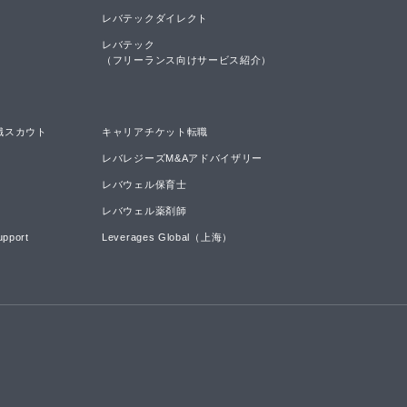
レバテックダイレクト
レバテック

（フリーランス向けサービス紹介）
職スカウト
キャリアチケット転職
レバレジーズM&Aアドバイザリー
レバウェル保育士
レバウェル薬剤師
upport
Leverages Global（上海）