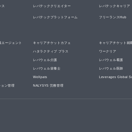
ンス
レバテッククリエイター
レバテックキャリア
レバテックプラットフォーム
フリーランスHub
職エージェント
キャリアチケットカフェ
キャリアチケット就
ハタラクティブ プラス
ワークリア
レバウェル介護
レバウェル看護
レバウェル栄養士
レバウェル医師
WeXpats
Leverages Global S
ーション管理
NALYSYS 労務管理