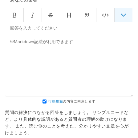
あなたの回答
16
        count 
=
int
(
sys
.
argv
[
1
]
)
17
18
    proc_list 
=
[
]
19
for
 i 
in
range
(
0
,
 count
)
:
20
        proc 
=
 Process
(
target
=
main
,
 args
=
(
i
21
        proc
.
start
(
)
22
        proc_list
.
append
(
proc
)
23
24
for
 i 
in
range
(
0
,
 count
)
:
25
        proc_list
[
i
]
.
join
(
)
行動規範
の内容に同意します
質問の解決につながる回答をしましょう。 サンプルコードな
ど、より具体的な説明があると質問者の理解の助けになりま
す。 また、読む側のことを考えた、分かりやすい文章を心が
けましょう。