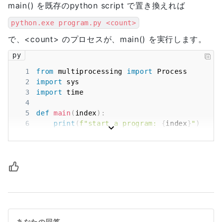
main() を既存のpython script で置き換えれば
python.exe program.py <count>
で、
<count>
のプロセスが、main() を実行します。
py
1
from
 multiprocessing 
import
2
import
3
import
4
5
def
main
(
index
)
:
6
print
(
f"start a program: 
{
index
}
"
)
7
##
8
    time
.
sleep
(
index
)
9
##
10
print
(
f"end the program: 
{
index
}
"
)
11
12
if
 __name__ 
==
"__main__"
:
13
if
len
(
sys
.
argv
)
!=
2
:
14
        count 
=
1
15
else
: