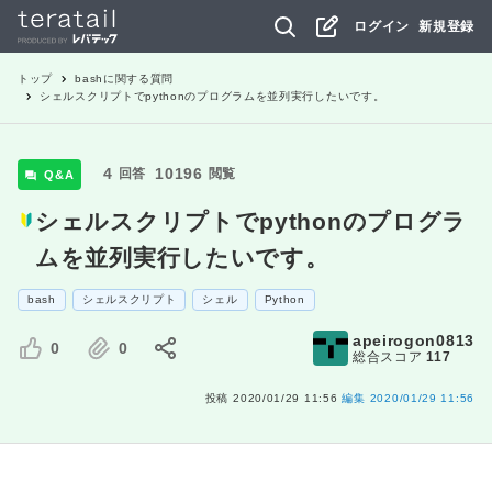
ログイン
新規登録
トップ
bash
に関する質問
シェルスクリプトでpythonのプログラムを並列実行したいです。
4
10196
回答
閲覧
Q&A
シェルスクリプトでpythonのプログラ
ムを並列実行したいです。
bash
シェルスクリプト
シェル
Python
apeirogon0813
0
0
総合スコア
117
投稿
2020/01/29 11:56
編集
2020/01/29 11:56