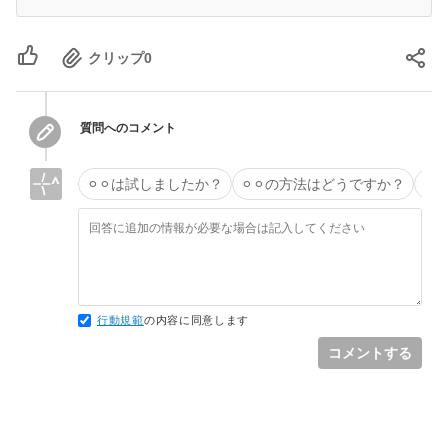
クリップ
0
質問へのコメント
⚪︎⚪︎は試しましたか？
⚪︎⚪︎の方法はどうですか？
タ
行動規範
の内容に同意します
コメントする