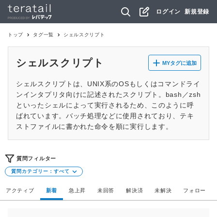
ログイン
新規登録
トップ
タグ一覧
シェルスクリプト
シェルスクリプト
MYタグに追加
シェルスクリプトは、UNIX系のOSもしくはコマンドライ
ンインタプリタ向けに記述されたスクリプト。bash／zsh
といったシェルによって実行されるため、このように呼
ばれています。バッチ処理などに使用されており、テキ
ストファイルに書かれた命令を順に実行します。
質問フィルター
質問カテゴリー：
すべて
アクティブ
新着
急上昇
未回答
解決済
未解決
フォロー