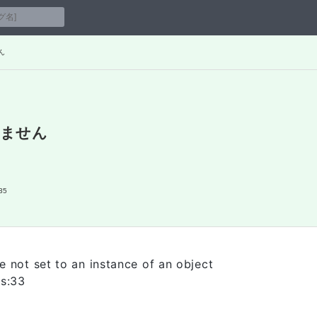
ん
りません
35
 not set to an instance of an object
cs:33