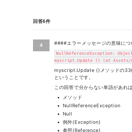
    }

    if (Input.GetKey(KeyCode.UpArrow))

    {

        rigidbody.AddForce(new Vector3(0f, 0f, 1f));

回答
6
件
    }

    if (Input.GetKey(KeyCode.DownArrow))

    {

####エラーメッセージの意味につ
        rigidbody.AddForce(new Vector3(0f, 0, -1f));

4
    }

NullReferenceException: Objec
}

myscript.Update () (at Assets/
private void OnTriggerEnter(Collider c
myscript.Update ()メソッドの
{

ということです。
    if (collider.gameObject.name.StartsWith("Cube"))

この回答で分からない単語があれば
    {

      for(int i = 0; i < 4; i++)

メソッド
        {

NullReferenceException
            if(cubes[i] == collider.gameObject)

            {

Null
                ParticleSystem ps = gos[i].GetComponent<ParticleSystem>();

例外(Exception)
                ps.Play();

参照(Reference)
                cubes[i].SetActive(false);
