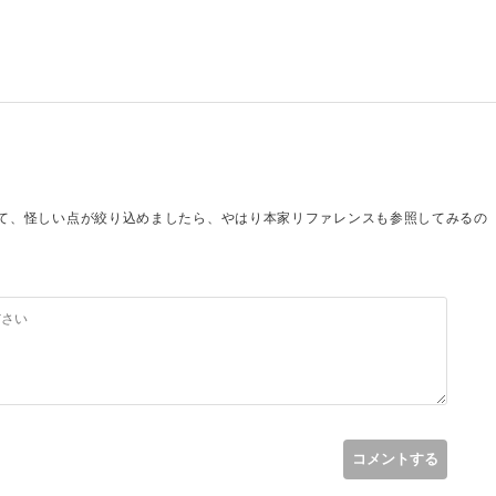
まして、怪しい点が絞り込めましたら、やはり本家リファレンスも参照してみるの
トリファレンス（
https://docs.unity3d.com/jp/current/ScriptReference/Camera-
ている最初の有効なカメラ(読み取り専用)。
コメントする
eturns null if there is no such camera in the scene. This property uses