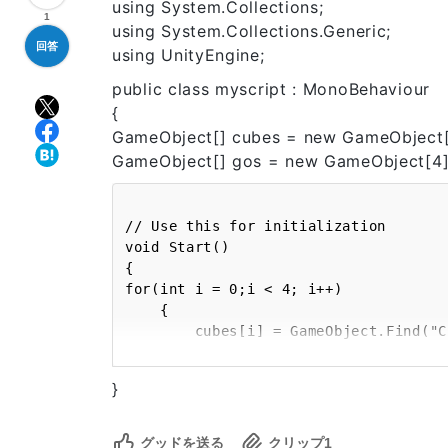
using System.Collections;
1
using System.Collections.Generic;
回答
using UnityEngine;
public class myscript : MonoBehaviour
{
GameObject[] cubes = new GameObject[
GameObject[] gos = new GameObject[4]
// Use this for initialization

void Start()

{

for(int i = 0;i < 4; i++)

    {

        cubes[i] = GameObject.Find("Cube" + i);

        gos[i] = GameObject.Find("GameObject" + i);

    }

}
}

グッドを送る
クリップ
1