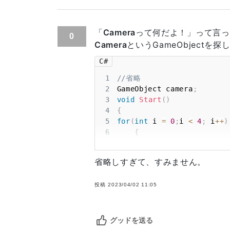
FindGameObjectsWithTag internally 
Camera.main if it is used multiple 
「
Camera
って何だよ！」って言っ
0
...との記述があります。タグを「M
Camera
というGameObject
済みでしょうか?
C#
1
//省略
2
GameObject camera
;
3
void
Start
(
)
4
{
5
for
(
int
 i 
=
0
;
i 
<
4
;
 i
++
)
6
{
7
        cubes
[
i
]
=
 GameOb
8
        gos
[
i
]
=
 GameObje
省略しすぎて、すみません。
9
}
10
camera 
=
 GameObject
.
Find
(
投稿
11
2023/04/02 11:05
}
12
//v.z…まで省略
13
Camera
.
transform
.
position
グッドを送る