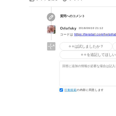
// Update is called once per frame

void Update()

{

質問へのコメント
   Rigidbody rigidbody = GetComponent<Rigidbody>(); 

    foreach(GameObject obj in cubes){

Orlofsky
2018/08/10 21:12
        obj.transform.Rotate(new Vector3(1f, 1f, 1f));

コードは
https://teratail.com/help
    }

    Vector3 v = transform.position;

⚪︎⚪︎は試しましたか？
    v.y += 2;

⚪︎⚪︎を追記してほしい
    v.z -= 7;

    Camera.main.transform.position = v;　　　←この部分がダメ見たいです

    if (Input.GetKey(KeyCode.LeftArrow))

    {

        rigidbody.AddForce(new Vector3(-1f, 0f, 0f));

行動規範
の内容に同意します
    }

    if (Input.GetKey(KeyCode.RightArrow))

    {

        rigidbody.AddForce(new Vector3(1f, 0f, 0f));
