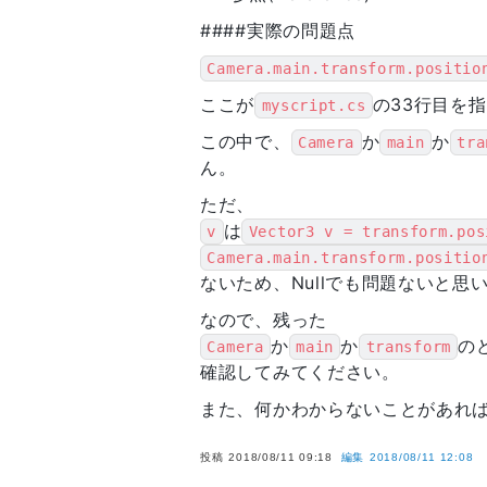
####実際の問題点
            }

        }

Camera.main.transform.po
    }

ここが
の33行目を
myscript.cs
この中で、
か
か
Camera
main
tra
ん。
ただ、
は
v
Vector3 v = transform.pos
Camera.main.transform.positio
ないため、Nullでも問題ないと思
なので、残った
か
か
の
Camera
main
transform
確認してみてください。
また、何かわからないことがあれ
投稿
2018/08/11 09:18
編集
2018/08/11 12:08