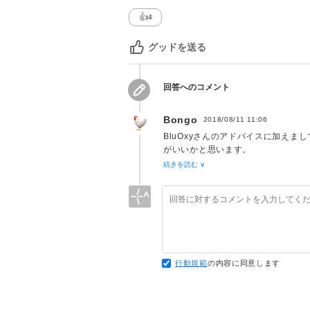
👍
4
グッドを送る
回答へのコメント
Bongo
2018/08/11 11:06
BluOxyさんのアドバイスに加え
がいいかと思います。
続きを読む ∨
Camera.main - Unity スクリプ
main.html）によれば
...
Camera.main
public static Camera main ;
行動規範
の内容に同意します
説明
"MainCamera" にタグ付けされ
The primary Camera in the scene. R