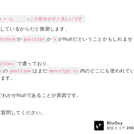
sition = v;　　　←この部分がダメ見たいです
指しているからだと推測します。
か
か
がNullだということかもしれませ
nsform
position
v
で通っており、
ition;
の
はまだ
内のどこにも使われて
n
position
myscript.cs
います。
どれかがNullであることが原因です。
ば質問してください。
BluOxy
総合スコア
266