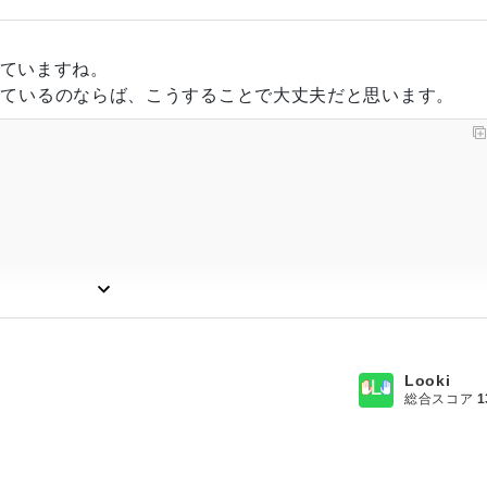
and doesn't cache the result. It is advised to cache the return value of
times per frame.
ていますね。
ainCamera」に設定されたカメラがシーン内に存在しているかどうかはご確認
を探しているのならば、こうすることで大丈夫だと思います。
ject
.
Find
(
"Cube"
+
 i
)
;
ct
.
Find
(
"GameObject"
+
 i
)
;
"Camera"
)
;
Looki
総合スコア
1
 
=
 v
;