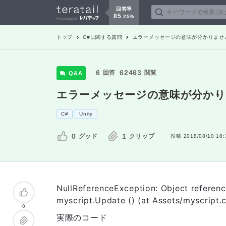
回答率
85
.
25
%
トップ
C#
に関する質問
エラーメッセージの意味が分かりませ
6
62463
回答
閲覧
Q&A
エラーメッセージの意味が分か
C#
Unity
0
1
グッド
クリップ
投稿
2018/08/10 18:
NullReferenceException: Object reference
myscript.Update () (at Assets/myscript.
0
実際のコード