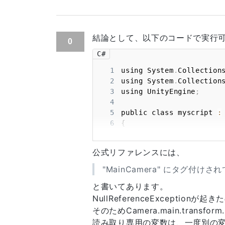
結論として、以下のコードで実行
0
C#
1
using System
.
Collection
2
using System
.
Collection
3
using UnityEngine
;
4
5
public class myscript 
:
6
{
7
	GameObject
[
]
 cubes 
=
 
8
	GameObject
[
]
 gos 
=
 ne
公式リファレンスには、
9
10
	Camera _camera
;
//カメ
"MainCamera" にタグ付
11
	Rigidbody _rigidbody
;
と書いてあります。
12
13
// Use this for initi
NullReferenceExceptio
14
void
Start
(
)
そのためCamera.main.trans
15
{
読み取り専用の変数は、一度別の