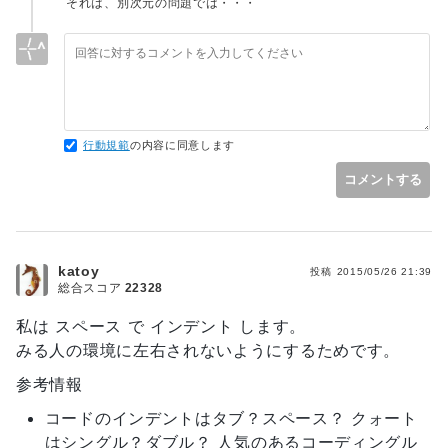
それは、別次元の問題では・・・
っています。
>言語でのタブ、空白インデントの相違による問題点について
は
>経験したことは無いです。
まぁそうですよね。通常問題は発生しませんよね。
行動規範
の内容に同意します
コメントする
katoy
投稿
2015/05/26 21:39
総合スコア
22328
私は スペース で インデント します。
みる人の環境に左右されないようにするためです。
参考情報
コードのインデントはタブ？スペース？ クォート
はシングル？ダブル？ 人気のあるコーディングル