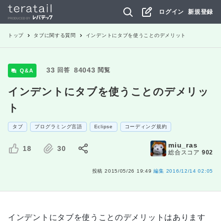
ログイン
新規登録
トップ
タブ
に関する質問
インデントにタブを使うことのデメリット
33
84043
回答
閲覧
Q&A
インデントにタブを使うことのデメリッ
ト
タブ
プログラミング言語
Eclipse
コーディング規約
miu_ras
18
30
総合スコア
902
投稿
2015/05/26 19:49
編集
2016/12/14 02:05
インデントにタブを使うことのデメリットはあります