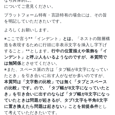
なら具体的に。
についてご意見ください。
プラットフォーム特有・言語特有の場合には、その旨
を明記していただきたいです。
よろしくお願いします。
※ここで言う**「インデント」
とは、
「ネストの階層構
造を表現するために行頭に非表示文字を挿入し字下げ
すること」**とします。
行中の位置揃えや装飾を「イ
ンデント」と呼ぶ人もいるようなのですが、本質問で
は無関係
とさせてください。
※また、スペース派の方は「タブ幅が8文字になってい
たとき」を引き合いに出す人がなぜか多いのですが、
本質問は「文字数の比較」では無く「タブとスペース
の比較」
です。ので、「タブ幅が8文字になっていたと
き」を引き合いに出すのならば
「タブ幅が8文字になっ
ていたときは問題が起きるが、タブ1文字を半角8文字
に置き換えたら問題は起きない」ことを前提条件
とし
て考えていただきたいです。