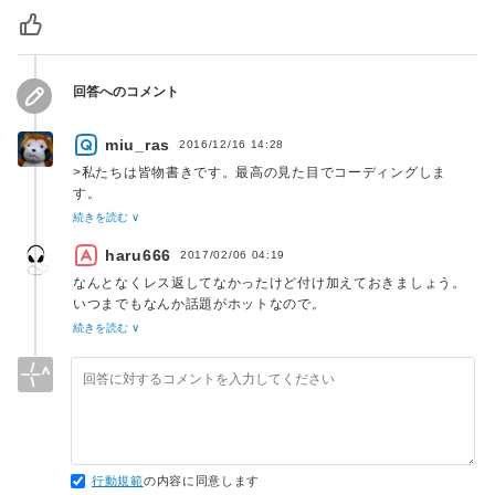
回答へのコメント
miu_ras
2016/12/16 14:28
>私たちは皆物書きです。最高の見た目でコーディングしま
す。
>そこで「タブ幅の自由」みたいな話題を読者側の私に振るな
続きを読む ∨
と。
haru666
2017/02/06 04:19
この表現にすべてが集約されているような気がしました。
なんとなくレス返してなかったけど付け加えておきましょう。
見ている方向が違うのかなと。
いつまでもなんか話題がホットなので。
続きを読む ∨
ラーメン屋の頑固おやじと、好きなように食べたい客の関係の
私はタブが使われてなくても太麺、細麺とか油多め、少な目は
ようなものかなと思いました。
自由に変更できます。
タブ文字は僕からするとラーメンのメニューに「たぶん普通麺
「俺のラーメンは最高なんだ。スープを飲む前にコショウを振
（4文字幅）。」と書かれてる気分です。
りかけるような奴は食わなくていい、今すぐ出ていけ」
しかも食べ始めてから「あれ、これ細麺（2文字幅）の方が美
「コショウをかけるのは習慣なんだよ。俺は客なんだ、好きな
味しいじゃん」と気づいた時が最悪。
ように食わせろ」
行動規範
の内容に同意します
みたいな。
自分の環境じゃタブ幅が４文字固定なんです。でも多分相手は