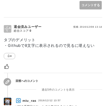
２文字幅だった。この場合、大体のエディタがタブ幅なんて全
コメントする
あるいは「細麺・太麺、油多目・少な目、味濃い目・薄目」が
体で一つしか設定できないので、ファイル全体をフォーマット
選べる店との違いか。
しなおします。これによって結局タブ文字などなかったことに
なるし、インデントとかその他の細かいものも全てなくなりま
す。
>むしろ貴方ぐらいちゃっかりかっちりを求めているのに、
退会済みユーザー
投稿
2016/12/08 13:14
>なんでタブはOKなんだって疑問で私はいっぱいです。
総合スコア
0
結果、ラーメンは台無し。
私の場合は選べる店の方が好きですし、もしラーメン屋をやる
タブのデメリット
なら選べる店にします。自分にとっての「最高」が、すべての
・Githubで8文字に表示されるので見るに堪えない
人にとっても最高だとは限らないと思っているから、でしょう
かね。
👍
6
何かわかった気がします。
回答へのコメント
過去5件のコメントを表示
miu_ras
2016/12/12 13:57