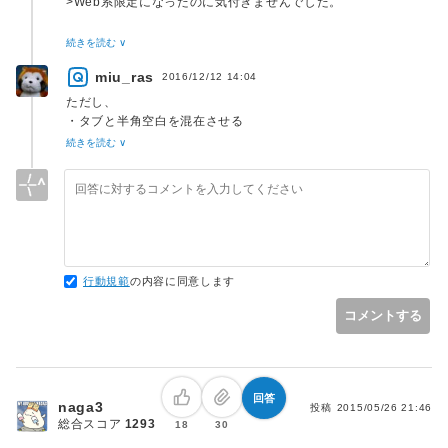
>Web系限定になったのに気付きませんでした。
一応の目安として「Webシステム, Androidアプリなど」と書
続きを読む ∨
きました。しかし話を限定する制約ではありません。ただの目
miu_ras
安です。そのあとの文で書いてあるようにそれ以外でも構いま
2016/12/12 14:04
せん。当然、C/C++でも構いませんし、Pythonでも汎用機で
ただし、
・タブと半角空白を混在させる
・コーディング規約を守らない
続きを読む ∨
・そもそもコーディング規約を定めない
・インデント(行頭)以外にタブを使う
行動規範
の内容に同意します
コメントする
回答
naga3
投稿
2015/05/26 21:46
総合スコア
1293
18
30