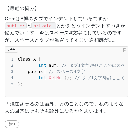
【最近の悩み】
C++は8幅のタブでインデントしているですが、
と
とかをどうインデントすべきか
public:
private:
悩んでいます。今はスペース4文字にしているのです
が、スペースとタブが混ざってすごい違和感が…。
C++
1
class A 
{
2
int
 num
;
// タブ1文字8幅(ここではスペー
3
    public
:
// スペース4文字
4
int
GetNum
(
)
;
// タブ1文字8幅(ここで
5
}
;
「混在させるのは論外」とのことなので、私のような
人の回答はそもそも論外になるかと思います。
👍
10