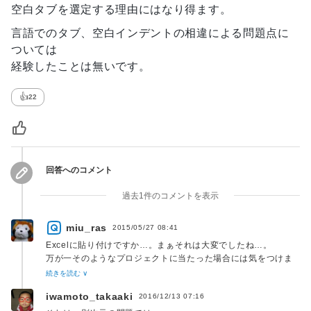
空白タブを選定する理由にはなり得ます。
言語でのタブ、空白インデントの相違による問題点に
ついては
経験したことは無いです。
👍
22
回答へのコメント
過去1件のコメントを表示
miu_ras
2015/05/27 08:41
Excelに貼り付けですか…。まぁそれは大変でしたね…。
万が一そのようなプロジェクトに当たった場合には気をつけま
す…。
続きを読む ∨
iwamoto_takaaki
2016/12/13 07:16
>実装者によって混在していなければどちらでも問題ないと思