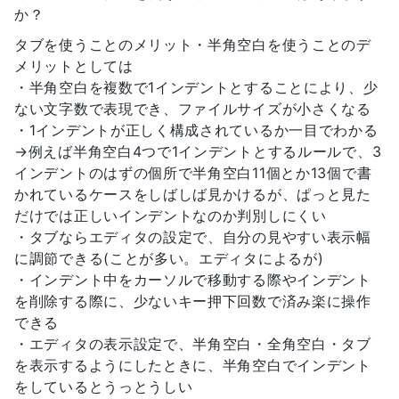
か？
タブを使うことのメリット・半角空白を使うことのデ
メリットとしては
・半角空白を複数で1インデントとすることにより、少
ない文字数で表現でき、ファイルサイズが小さくなる
・1インデントが正しく構成されているか一目でわかる
→例えば半角空白4つで1インデントとするルールで、3
インデントのはずの個所で半角空白11個とか13個で書
かれているケースをしばしば見かけるが、ぱっと見た
だけでは正しいインデントなのか判別しにくい
・タブならエディタの設定で、自分の見やすい表示幅
に調節できる(ことが多い。エディタによるが)
・インデント中をカーソルで移動する際やインデント
を削除する際に、少ないキー押下回数で済み楽に操作
できる
・エディタの表示設定で、半角空白・全角空白・タブ
を表示するようにしたときに、半角空白でインデント
をしているとうっとうしい