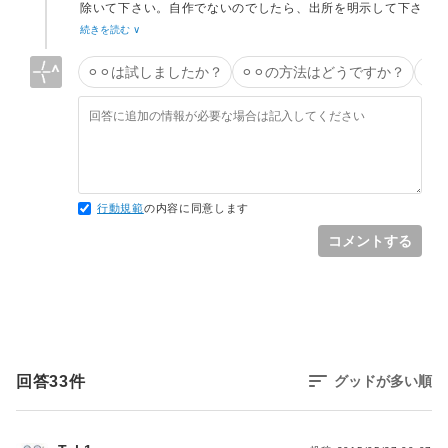
除いて下さい。自作でないのでしたら、出所を明示して下さ
い (明示できないのなら、当然取り除いて下さい)。
続きを読む ∨
⚪︎⚪︎は試しましたか？
⚪︎⚪︎の方法はどうですか？
タ
行動規範
の内容に同意します
コメントする
回答
33
件
グッドが多い順