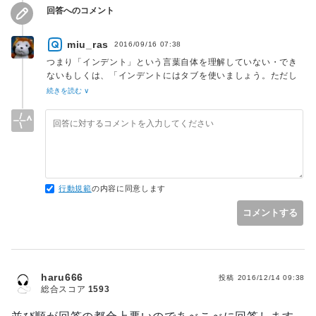
回答へのコメント
miu_ras
2016/09/16 07:38
つまり「インデント」という言葉自体を理解していない・でき
ないもしくは、「インデントにはタブを使いましょう。ただし
インデント以外には使わないでください」といっても文の意味
続きを読む ∨
が理解できない人がかなりの数いて、その影響が大きいという
ことですね…。
「正規表現禁止」とか「条件演算子禁止」などと同じようなも
のなのかもしれませんね。
かなり本質をとらえていると感じました。ありがとうございま
行動規範
の内容に同意します
した
コメントする
haru666
投稿
2016/12/14 09:38
総合スコア
1593
並び順が回答の都合上悪いのであべこべに回答します