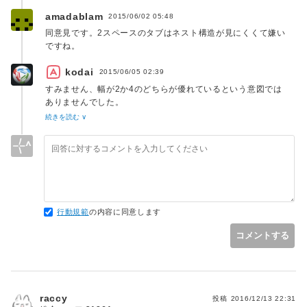
amadablam
2015/06/02 05:48
同意見です。2スペースのタブはネスト構造が見にくくて嫌い
ですね。
kodai
2015/06/05 02:39
すみません、幅が2か4のどちらが優れているという意図では
ありませんでした。
タブでインデントされていれば、エディタの設定で2でも4で
続きを読む ∨
も好きなタブ幅で表示できるのでタブがいいですよね、という
話でした。
スペースでインデントされていると表示が変更できないので。
行動規範
の内容に同意します
コメントする
raccy
投稿
2016/12/13 22:31