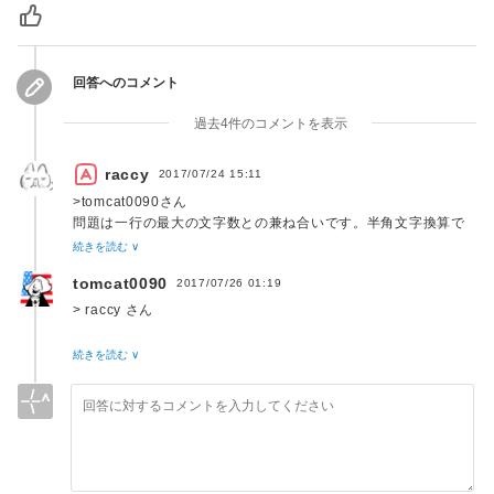
回答へのコメント
過去4件のコメントを表示
raccy
2017/07/24 15:11
>tomcat0090さん
問題は一行の最大の文字数との兼ね合いです。半角文字換算で
80文字または120文字を最大とし、改行を入れるというスタイ
続きを読む ∨
ルを採用した場合、インデントに使われているタブが2幅、4
tomcat0090
2017/07/26 01:19
幅、8幅によって、どこで改行すべきかが変わってきます。タ
ブインデント2幅で最大80文字のコードに対して、俺の好みは
> raccy さん
8幅だからといって8幅にすると80文字の制限を超えた行が多
く現れ、コードが見難くなる場合があります。
> 問題は一行の最大の文字数との兼ね合いです。（後略）
続きを読む ∨
なるほど、その点についてはそうですね。
コードを他人と共有する場合、タブ幅も強制するか、自分が好
初めてタブが可変表示であることに由来する問題点にあたった
みのタブ幅にしてからフォーマッターで整形しないと行けない
気がします。ありがとうございます。
と言うことです。だから、タブだろうがスペースだろうが、結
局同じと言うことです。