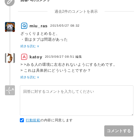
過去2件のコメントを表示
miu_ras
2015/05/27 08:32
ざっくりまとめると、
・昔はタブは問題があった
・今でもYAMLやPythonでは、タブは問題がおきることがある
続きを読む ∨
から気をつけろ
katoy
ということですかね。
2015/06/27 08:51
編集
> >みる人の環境に左右されないようにするためです。
ありがとうございました。
> これは具体的にどういうことですか？
続きを読む ∨
あとここについて、もう少し教えてください。
tag の表示幅が 8 に固定 (cat , less での表示だと indent が作
>みる人の環境に左右されないようにするためです。
者の設定したタブ幅にあわせられないことがあります。
これは具体的にどういうことですか？よく言われる「80桁な
ど定められた幅を超えてしまう」という話でしょうか。それと
もそれ以外のデメリットがあるのでしょうか？
行動規範
の内容に同意します
コメントする