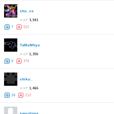
sho_cs
3,541
スコア
7
522
TaMaMhyu
1,356
スコア
0
379
chiku_
1,466
スコア
26
212
swordone