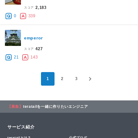
2,183
スコア
0
339
emperor
427
スコア
21
143
1
2
3
【募集】
teratailを一緒に作りたいエンジニア
サービス紹介
teratailとは？
公式ブログ