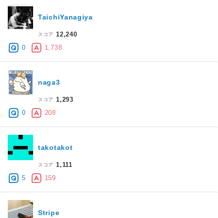
TaichiYanagiya
12,240
スコア
0
1,738
naga3
1,293
スコア
0
208
takotakot
1,111
スコア
5
159
Stripe