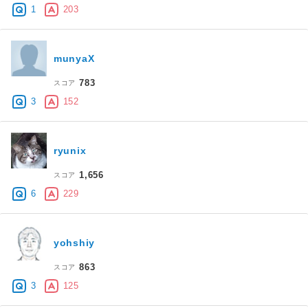
1
203
munyaX
783
スコア
3
152
ryunix
1,656
スコア
6
229
yohshiy
863
スコア
3
125