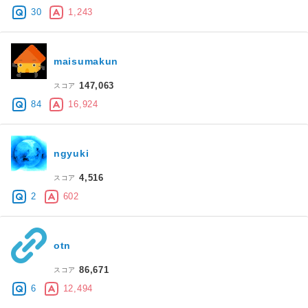
30
1,243
maisumakun
147,063
スコア
84
16,924
ngyuki
4,516
スコア
2
602
otn
86,671
スコア
6
12,494