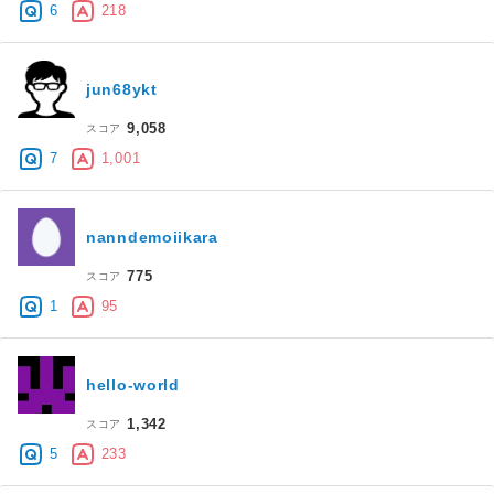
6
218
jun68ykt
9,058
スコア
7
1,001
nanndemoiikara
775
スコア
1
95
hello-world
1,342
スコア
5
233