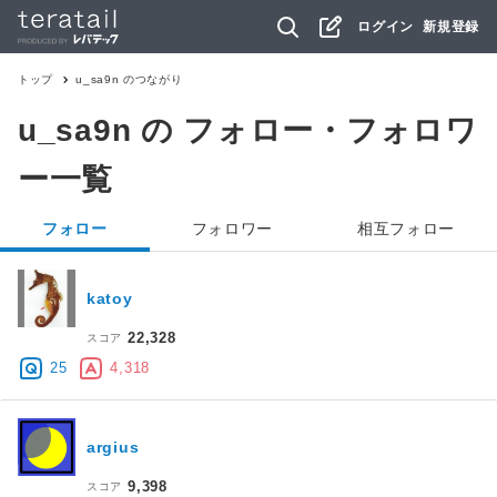
ログイン
新規登録
トップ
u_sa9n
のつながり
u_sa9n
の フォロー・フォロワ
ー一覧
フォロー
フォロワー
相互フォロー
katoy
22,328
スコア
25
4,318
argius
9,398
スコア