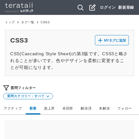
ログイン
新規登録
トップ
タグ一覧
CSS3
CSS3
MYタグに追加
CSS(Cascading Style Sheet)の第3版です。CSS3と略さ
れることが多いです。色やデザインを柔軟に変更するこ
とが可能になります。
質問フィルター
質問カテゴリー：
すべて
アクティブ
新着
急上昇
未回答
解決済
未解決
フォロー