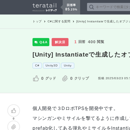
回答率
85
.
25
%
トップ
C#
に関する質問
[Unity] Instantiateで生成し
1
400
回答
閲覧
Q&A
解決済
[Unity] Instantiateで
C#
Unity3D
Unity
0
0
グッド
クリップ
投稿
2025/03/23 05:
個人開発で３DロボTPSを開発中です。
マシンガンやミサイルを撃てるように作成し
0
prefab化してある弾丸やミサイルをInstanti