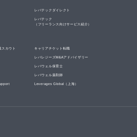
レバテックダイレクト
レバテック

（フリーランス向けサービス紹介）
職スカウト
キャリアチケット転職
レバレジーズM&Aアドバイザリー
レバウェル保育士
レバウェル薬剤師
upport
Leverages Global（上海）