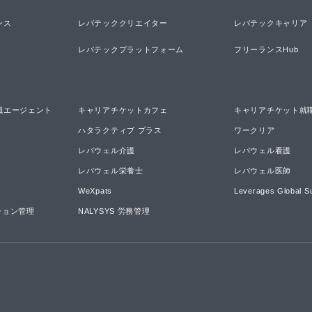
ンス
レバテッククリエイター
レバテックキャリア
レバテックプラットフォーム
フリーランスHub
職エージェント
キャリアチケットカフェ
キャリアチケット就
ハタラクティブ プラス
ワークリア
レバウェル介護
レバウェル看護
レバウェル栄養士
レバウェル医師
WeXpats
Leverages Global S
ーション管理
NALYSYS 労務管理