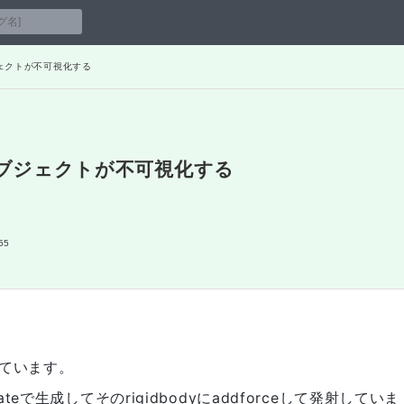
たオブジェクトが不可視化する
生成したオブジェクトが不可視化する
55
ています。
ateで生成してそのrigidbodyにaddforceして発射していま