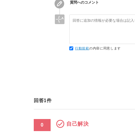
質問へのコメント
行動規範
の内容に同意します
回答
1
件
自己解決
0