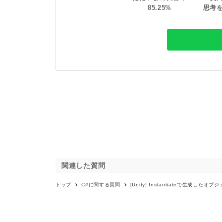
85
.
25
%
思考
関連した質問
トップ
C#
に関する質問
[Unity] Instantiateで生成し