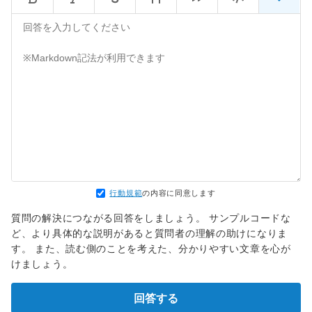
汎用のRPAツールだと出来るかも知れません。RPAツールは使
ったことないのでよく知りませんが。
拡張機能の出すダイアログの読み取りは分かりませんが、キー
操作・マウス操作はできるはず。どこかをクリックするとワン
タイムパスワードがクリップボードに入るのであれば、そうい
う手もあるかと思います。
Windowsだと、Microsoftから無料でPower Automate
Desktopというツールが提供されています。
これも全部RPAツールでやるのでなく、Pythonプログラムを
メインにして、部分的な処理だけRPAを呼び出すことも出来る
かと思います。やったことないですが。
「夜中にタイマーで」とか「10分ごとに繰り返し実行」とか
じゃなくて手動でのプログラム実行なら、そこだけ手作業にす
行動規範
の内容に同意します
るのが簡単でしょう。
私もログイン処理が面倒なサイトだと、
質問の解決につながる回答をしましょう。 サンプルコードな
input("このあと、手動でログインして、ログインできたら
ど、より具体的な説明があると質問者の理解の助けになりま
Enterを押す")
す。 また、読む側のことを考えた、分かりやすい文章を心が
とかにしたことあります。年に数回だけ必要な処理で、手動実
けましょう。
行だったので。
回答する