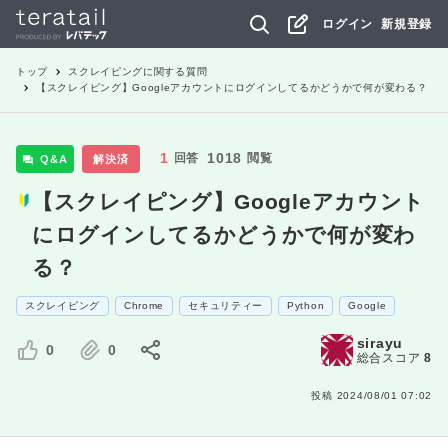
ログイン
新規登録
トップ
スクレイピング
に関する質問
【スクレイピング】Googleアカウントにログインしてるかどうかで何が変わる？
1
1018
回答
閲覧
Q&A
解決済
【スクレイピング】Googleアカウント
にログインしてるかどうかで何が変わ
る？
スクレイピング
Chrome
セキュリティー
Python
Google
sirayu
0
0
総合スコア
8
投稿
2024/08/01 07:02