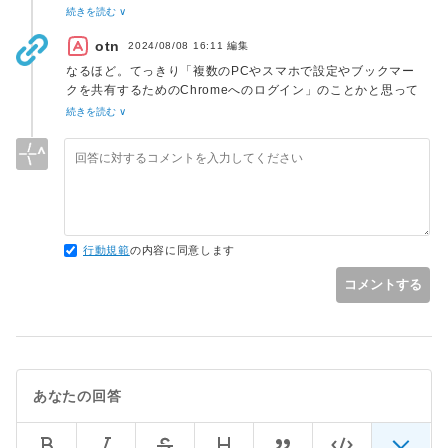
たいのですが、その過程で二要素認証付きのログインをしなけ
続きを読む ∨
ればなりません。Google AuthenticatorによってOTPが生成さ
otn
れています。ChromeにはGoogle Authenticatorの拡張機能を
2024/08/08 16:11
編集
入れています。そこでスクレイピングの際にChromeでログイ
なるほど。てっきり「複数のPCやスマホで設定やブックマー
ンしたまますれば拡張機能をポップアップさせてOTPを取得で
クを共有するためのChromeへのログイン」のことかと思って
きるのではないかという発想に至ったのですが、ログイン状態
いました。
続きを読む ∨
でのスクレイピングに何か問題があるかもしれないと思い、質
「一般論だと不可能という結論になるが、特定のケースに限定
問しました。
すれば解決策がある」ということもよくあるので、聞きたいこ
とはダイレクトに書く方が良いですよ。
参考:
https://ja.wikipedia.org/wiki/XY%E5%95%8F%E9%A1%8C
回答に書いた、
行動規範
の内容に同意します
> あるいは、サイトにログイン済みのプロファイルを指定して
Chromeを起動するという方法も、このサイトで何度か出てい
コメントする
るので、その辺を参考にするのも良いかもしれません。
を使えば、Googleへのログイン状態は保たれると思います
が、拡張機能の出すダイアログにSeleniumで操作できるんだ
っけな？Windowsならキー操作はwin32COMのsendkeysで出
来るかも知れませんが、拡張機能の出すダイアログにでたワン
あなたの回答
タイムパスワードを取得したいと言うことであれば、
JavaScriptで頑張るくらいでしょうかね。