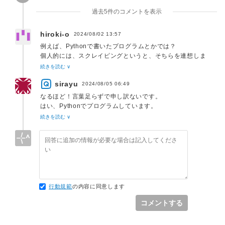
過去5件のコメントを表示
hiroki-o
2024/08/02 13:57
例えば、Pythonで書いたプログラムとかでは？
個人的には、スクレイピングというと、そちらを連想しま
す。
続きを読む ∨
sirayu
2024/08/05 06:49
なるほど！言葉足らずで申し訳ないです。
はい、Pythonでプログラムしています。
私が言いたいのは、Pythonでスクレイピングをするときの
続きを読む ∨
ウェブサイトがEdgeなどではなくChromeということで
す。
行動規範
の内容に同意します
コメントする