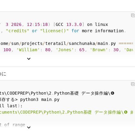
。
r  
3
2026
,
12
:
15
:
18
)
[
GCC 
13.3
.0
]
"
,
"credits"
or
"license()"
for
 more information
.
home
/
sun
/
projects
/
teratail
/
sanchunaka
/
main
.
py 
==
==
==
:
100
,
'William'
:
80
,
'Jones'
:
65
,
'Brown'
:
30
,
'Dav
のに
ts\CODEPREP\Python\2
.
する> python3 main
.
ll last
)
\Documents\CODEPREP\Python\2.Python基礎 データ操作
ts\CODEPREP\Python\2
.
Python基礎 データ操作編\❻ 練習問題