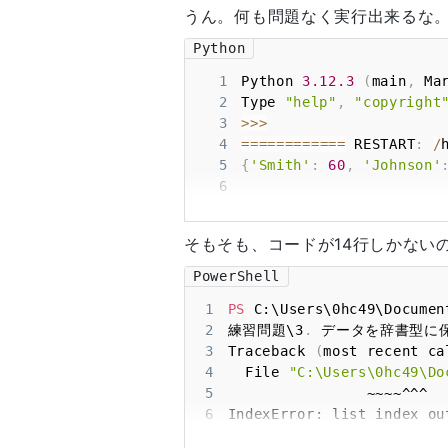
うん。何も問題なく実行出来るな
Python
1
Python 
3.12
.3
(
main
,
 Ma
2
Type 
"help"
,
"copyright
3
>>
>
4
==
==
==
==
==
==
 RESTART
:
/
5
{
'Smith'
:
60
,
'Johnson'
6
そもそも、コードが14行しかない
PowerShell
1
PS
 C:\Users\0hc49\Documen
2
練習問題\3
.
 データを辞書型に保存
3
Traceback 
(
most recent ca
4
  File 
"C:\Users\0hc49
5
6
7
PS
 C:\Users\0hc49\Documen