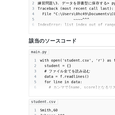
2
3
4
5
6
7
8
該当のソースコード
main.py
1
2
3
4
5
6
7
8
student.csv
9
10
1
11
  print(student) 