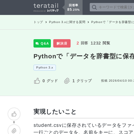
回答率
85
.
25
%
トップ
Python 3.x
に関する質問
Pythonで「データを辞書
2
1232
回答
閲覧
Q&A
解決済
Pythonで「データを辞書型に
Python 3.x
0
1
グッド
クリップ
投稿
2026/04/10 00:
実現したいこと
0
student.csvに保存されているデータを
一行ごとのデータを、名前をキーに、スコア