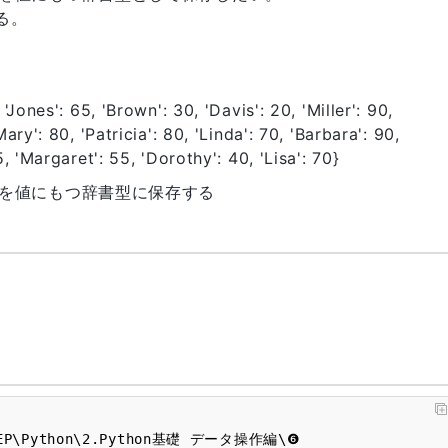
切る。
 'Jones': 65, 'Brown': 30, 'Davis': 20, 'Miller': 90,
Mary': 80, 'Patricia': 80, 'Linda': 70, 'Barbara': 90,
5, 'Margaret': 55, 'Dorothy': 40, 'Lisa': 70}
を値にもつ辞書型に保存する