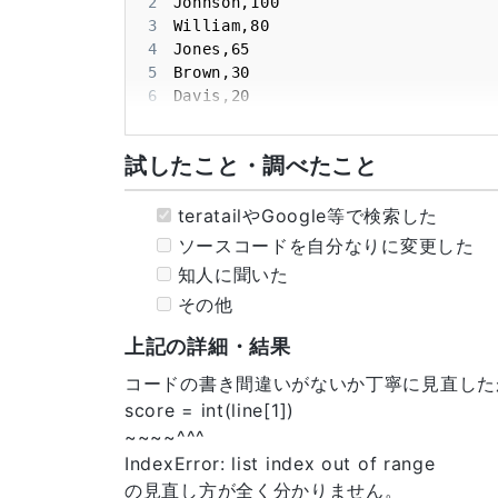
2
3
4
5
6
7
8
試したこと・調べたこと
9
10
11
teratailやGoogle等で検索した
12
ソースコードを自分なりに変更した
13
知人に聞いた
14
その他
15
16
上記の詳細・結果
17
18
コードの書き間違いがないか丁寧に見直した
19
score = int(line[1])
20
~~~~^^^
21
IndexError: list index out of range
の見直し方が全く分かりません。