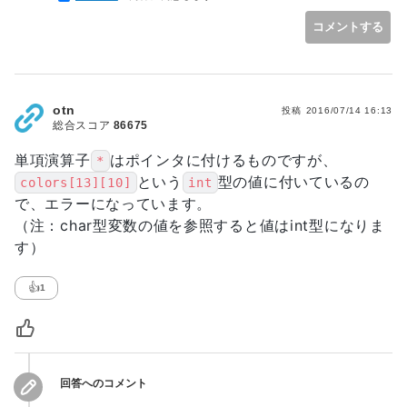
42
for
(
;
*
str1 
!=
'\0'
&&
*
str2 
!=
'\0'
;
 st
ポインターについて理解をしているひつゆがあります。わから
43
なければ、書籍でしらべるか、別途 質問を投稿してくださ
if
(
*
str1 
<
*
str2
)
{
return
-
1
;
}
コメントする
い。
44
if
(
*
str1 
>
*
str2
)
{
return
1
;
}
45
}
3 質問にあるコードでは
46
//--  残った文字による判定
ptr+i+1 にアクセスしています。そして、i は最大で 12 まで変
47
if
(
*
str2 
!=
'\0'
)
{
return
-
1
;
}
//
化します。
otn
投稿
2016/07/14 16:13
48
if
(
*
str1 
!=
'\0'
)
{
return
+
1
;
}
//
i が 12 になったときに ptr + 13 となり、color の領域を超え
総合スコア
86675
49
return
0
;
//
てしまいます。
50
}
単項演算子
私の回答のコードでは i は最大で 11 までしか変化しないよう
はポインタに付けるものですが、
*
にしています。
という
型の値に付いているの
colors[13][10]
int
で、エラーになっています。
（注：char型変数の値を参照すると値はint型になりま
す）
👍
1
回答へのコメント