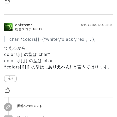
episteme
投稿
2016/07/15 03:19
総合スコア
16612
char *colors[]={"white","black","red",... };
であるから、
colors[i] の型は char*
colors[i][j] の型は char
*colors[i][j] の型は...
ありえへん!
と言うてはります。
👍
1
回答へのコメント