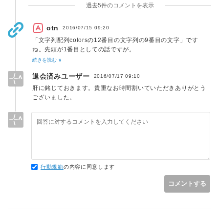
過去5件のコメントを表示
otn
2016/07/15 09:20
「文字列配列colorsの12番目の文字列の9番目の文字」です
ね。先頭が1番目としての話ですが。
先頭を0番目と呼ぶのならお書きの通りです。
続きを読む ∨
> コンパイラのエラーを減らそうと躍起になって的外れな「修
退会済みユーザー
2016/07/17 09:10
正」を行ってしまったようです。
プログラムは「考えて」書きましょう。
肝に銘じておきます。貴重なお時間割いていただきありがとう
ございました。
行動規範
の内容に同意します
コメントする