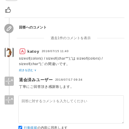
21
void
dictsort
(
char
*
*
ptr
,
int
 num
)
{
22
int
 count 
=
0
;
23
24
while
(
count 
<
 num
)
{
25
int
 i 
=
0
;
回答へのコメント
26
while
(
i 
<
 num 
-
1
)
{
過去1件のコメントを表示
27
if
(
xstrcmp
(
ptr
[
i
]
,
 ptr
[
i 
+
1
]
)
==
1
)
28
// ptr[i] と ptr[i+1] を交換する
29
char
*
 tmp 
=
 ptr
[
i
]
;
katoy
2016/07/15 11:40
30
        ptr
[
i
]
=
 ptr
[
i 
+
1
]
;
sizeof(colors) / sizeof(char**);'は sizeof(colors) /
31
        ptr
[
i 
+
1
]
=
 tmp
;
sizeof(char*);' の間違いです。
32
}
たまたま sizeof(char**) = 8, sizeof(char*) = 8 なにで、
続きを読む ∨
33
      i
++
;
colors の配列数を 13 ともとめられています。
退会済みユーザー
2016/07/17 09:34
1. sizeof(xxx) は xxx のバイト数を求めるものです。
34
}
35
丁寧にご回答頂き感謝致します。
    count
++
;
http://www.kis-lab.com/serikashiki/C/C03.html
36
}
37
}
http://www.bohyoh.com/CandCPP/FAQ/FAQ00012.html
38
＞ 配列の要素数を取得するにはどうすればよいでしょうか。
39
// See http://chausson.eng.kagawa-u.ac.jp/C
40
int
xstrcmp
(
const
char
*
str1
,
const
char
*
s
2. color にデータ型は cjar** と同じなのです。
41
//--  列長が短い方まで、文字同士の比較
char *foo[] と char ** foo はデータ型とは同じなのです...
行動規範
の内容に同意します