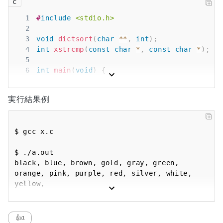
c
1
#
include
<stdio.h>
2
3
void
dictsort
(
char
*
*
,
int
)
;
4
int
xstrcmp
(
const
char
*
,
const
char
*
)
;
5
6
int
main
(
void
)
{
7
char
*
colors
[
]
=
{
8
"white"
,
"black"
,
"red"
,
"pink"
,
"
実行結果例
9
"blue"
,
"yellow"
,
"green"
,
"purple"
,
"
10
"brown"
,
"gold"
,
"silver"
}
;
11
int
 num 
=
sizeof
(
colors
)
/
sizeof
(
char
*
*
)
$ gcc x.c

12
13
dictsort
(
colors
,
 num
)
;
//ここでエラーメッセ
$ ./a.out

14
for
(
int
 i 
=
0
;
 i 
<
 num
;
 i
++
)
{
black, blue, brown, gold, gray, green, 
15
printf
(
"%s, "
,
 colors
[
i
]
)
;
orange, pink, purple, red, silver, white, 
16
}
17
printf
(
"\n"
)
;
18
return
0
;
19
}
20
👍
1