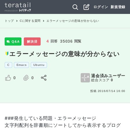
ログイン
新規登録
トップ
C
に関する質問
エラーメッセージの意味が分からない
4
35036
回答
閲覧
Q&A
解決済
エラーメッセージの意味が分からない
C
Emacs
Ubuntu
退会済みユーザー
0
0
総合スコア
0
投稿
2016/07/14 16:00
###発生している問題・エラーメッセージ
文字列配列を辞書順にソートしてから表示するプログ