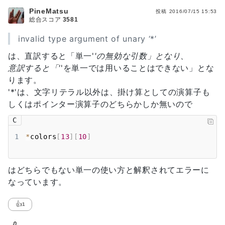
31
}
PineMatsu
投稿
2016/07/15 15:53
32
}
総合スコア
3581
33
}
34
int
strcmp
(
char
*
str1
,
char
*
str2
)
{
invalid type argument of unary ‘*’
35
int
 result
;
は、直訳すると「単一'
'の無効な引数」となり、
36
37
for
(
;
*
str1 
==
*
str2
;
 str1
++
,
str2
++
)
{
意訳すると「'
'を単一では用いることはできない」とな
38
if
(
*
str1 
==
'\0'
)
return
0
;
ります。
39
}
'*'は、文字リテラル以外は、掛け算としての演算子も
40
if
(
*
str1
-
*
str2 
<
0
)
{
result
=
-
1
;
}
しくはポインター演算子のどちらかしか無いので
41
if
(
*
str1
-
*
str2 
==
0
)
{
result
=
0
;
}
42
if
(
*
str1
-
*
str2 
>
0
)
{
result
=
1
;
}
C
43
1
*
colors
[
13
]
[
10
]
44
return
 result
;
45
}
46
はどちらでもない単一の使い方と解釈されてエラーに
47
なっています。
👍
1