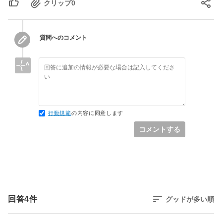
クリップ
0
10
dictsort
(
*
colors
[
13
]
[
10
]
,
13
)
;
//ここでエ
11
for
(
i
=
0
;
i
<
13
;
i
++
)
{
12
printf
(
"%s,"
,
colors
[
i
]
)
;
13
}
質問へのコメント
14
printf
(
"\n"
)
;
15
return
0
;
16
}
17
18
19
void
dictsort
(
char
*
*
ptr
,
int
 y
)
{
20
行動規範
の内容に同意します
21
int
 i
=
0
,
count
=
0
,
hako
;
コメントする
22
23
while
(
count 
<
 y
)
{
24
while
(
i 
<
 y
)
{
25
if
(
strcmp
(
*
(
ptr
+
i
)
,
*
(
ptr
+
i
+
1
)
)
==
1
)
{
26
*
*
ptr
=
hako
;
27
*
*
(
ptr
+
1
)
=
*
*
ptr
;
28
	hako
=
*
*
(
ptr
+
1
)
;
回答
4
件
グッドが多い順
29
}
30
      i
++
;