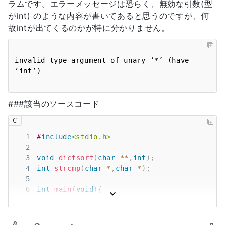
ラムです。エラーメッセージは恐らく、無効な引数(型
がint) のような内容が書いてあると思うのですが、何
故intが出てくるのかが特に分かりません。
invalid type argument of unary ‘*’ (have 
###該当のソースコード
C
1
#
include
<stdio.h>
2
3
void
dictsort
(
char
*
*
,
int
)
;
4
int
strcmp
(
char
*
,
char
*
)
;
5
6
int
main
(
void
)
{
7
int
 i
;
8
char
*
colors
[
]
=
{
"white"
,
"black"
,
"red"
,
"pi
9