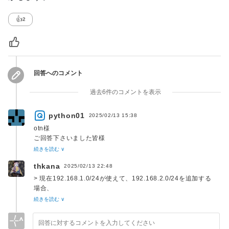
👍
2
回答へのコメント
過去6件のコメントを表示
python01
2025/02/13 15:38
otn様
ご回答下さいました皆様
続きを読む ∨
ありがとうございます。
thkana
2025/02/13 22:48
重複したIPアドレスではエラーが発生する懸念があるという事
> 現在192.168.1.0/24が使えて、192.168.2.0/24を追加する
が
場合、
理解できました。
> 192.168.1.0/24も192.168.2.0/24も使用できるようにする
続きを読む ∨
ための費用が必要。
ここは費用をかけてIPアドレスが被らないようにする方がいい
これは裏付けのある「事実」ですか？それとも「あなたの理
ですね。
解」ですか？