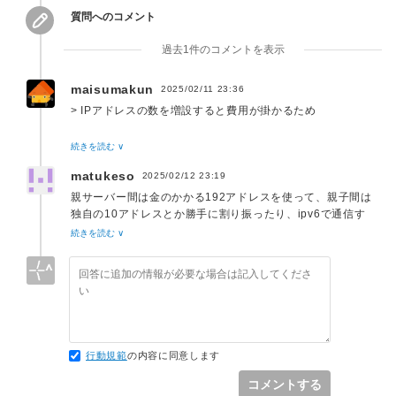
質問へのコメント
過去1件のコメントを表示
maisumakun
2025/02/11 23:36
> IPアドレスの数を増設すると費用が掛かるため
グローバルIPを取得しようとしている、ということでしょう
続きを読む ∨
か？
matukeso
2025/02/12 23:19
それとも、ローカルIPアドレスを増やすのにすらコストがか
親サーバー間は金のかかる192アドレスを使って、親子間は
かるというのであれば、その背景もご記載ください。
独自の10アドレスとか勝手に割り振ったり、ipv6で通信す
ればよくない？
続きを読む ∨
行動規範
の内容に同意します
コメントする