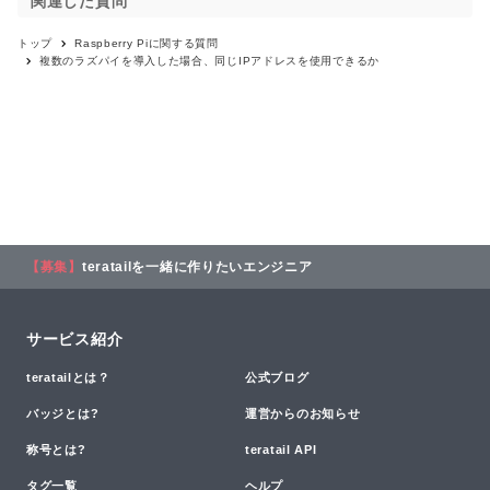
関連した質問
トップ
Raspberry Pi
に関する質問
複数のラズパイを導入した場合、同じIPアドレスを使用できるか
【募集】
teratailを一緒に作りたいエンジニア
サービス紹介
teratailとは？
公式ブログ
バッジとは?
運営からのお知らせ
称号とは?
teratail API
タグ一覧
ヘルプ