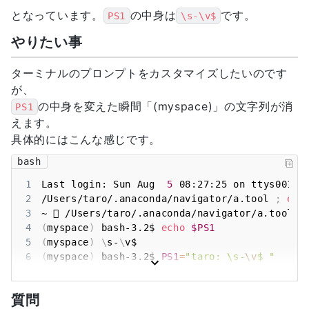
となっています。
の中身は
です。
PS1
\s-\v$
やりたい事
ターミナルのプロンプトをカスタマイズしたいのです
が、
の中身を変えた瞬間「(myspace)」の文字列が消
PS1
えます。
具体的にはこんな感じです。
bash
1
Last login: Sun Aug  
5
2
/Users/taro/.anaconda/navigator/a.tool 
;
exi
3
~  /Users/taro/.anaconda/navigator/a.tool 
;
4
(
myspace
)
 bash-3.2$ 
echo
$PS1
5
(
myspace
)
\
s-
\
6
(
myspace
)
 bash-3.2$ 
PS1
=
"taro: \s-
\v
$ "
7
taro: bash-3.2$ 
質問