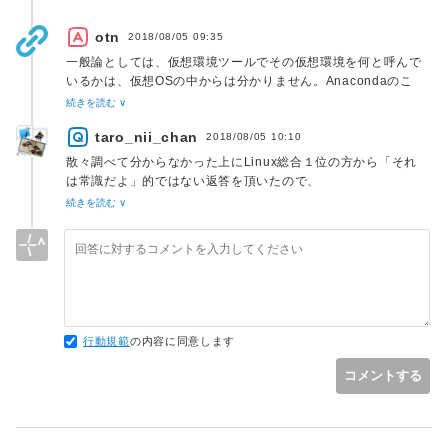
otn
2018/08/05 09:35
一般論としては、仮想環境ツールでその仮想環境を何と呼んで
いるかは、仮想OSの中からは分かりません。Anacondaのこ
とはよく知らないので、何か手段があるかも。
続きを読む ∨
taro_nii_chan
2018/08/05 10:10
散々調べて分からなかった上にLinux総合１位の方から「それ
は常識だよ」的ではない返答を頂いたので、
何か手段がある可能性はあるにせよ、これ以上こだわるところ
続きを読む ∨
でもないかなと思いました。
教えていただいた方法でやろうと思います。
ありがとうございました。
行動規範
の内容に同意します
コメントする