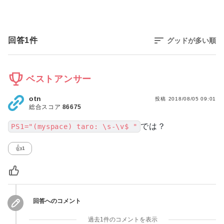
回答
1
件
グッドが多い順
ベストアンサー
otn
投稿
2018/08/05 09:01
総合スコア
86675
では？
PS1="(myspace) taro: \s-\v$ "
👍
1
回答へのコメント
過去1件のコメントを表示