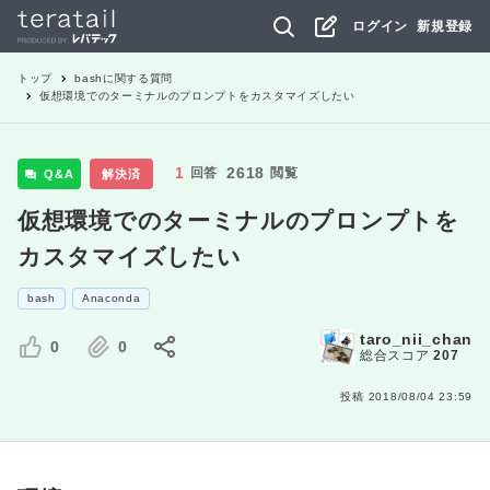
ログイン
新規登録
トップ
bash
に関する質問
仮想環境でのターミナルのプロンプトをカスタマイズしたい
1
2618
回答
閲覧
Q&A
解決済
仮想環境でのターミナルのプロンプトを
カスタマイズしたい
bash
Anaconda
taro_nii_chan
0
0
総合スコア
207
投稿
2018/08/04 23:59