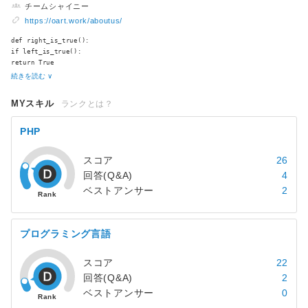
チームシャイニー
https://oart.work/aboutus/
def right_is_true():
if left_is_true():
return True
def left_is_true():
続きを読む ∨
if right_is_true():
return False
MYスキル
ランクとは？
print(right_is_true())
PHP
スコア
26
回答(Q&A)
4
ベストアンサー
2
プログラミング言語
スコア
22
回答(Q&A)
2
ベストアンサー
0