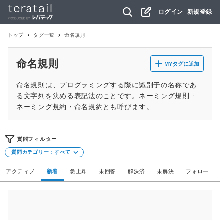
ログイン
新規登録
トップ
タグ一覧
命名規則
命名規則
MYタグに追加
命名規則は、プログラミングする際に識別子の名称であ
る文字列を決める表記法のことです。ネーミング規則・
ネーミング規約・命名規約とも呼びます。
質問フィルター
質問カテゴリー：
すべて
アクティブ
新着
急上昇
未回答
解決済
未解決
フォロー