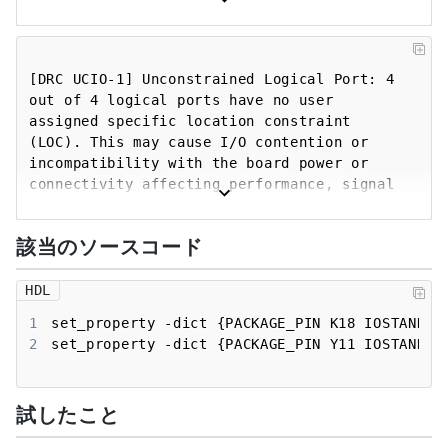
affecting performance, signal integrity or 
in extreme cases cause damage to the device 
or the components to which it is connected. 
To correct this violation, specify all I/O 
[DRC UCIO-1] Unconstrained Logical Port: 4 
standards. This design will fail to 
out of 4 logical ports have no user 
generate a bitstream unless all logical 
assigned specific location constraint 
ports have a user specified I/O standard 
(LOC). This may cause I/O contention or 
value defined. To allow bitstream creation 
incompatibility with the board power or 
with unspecified I/O standard values (not 
connectivity affecting performance, signal 
recommended), use this command: 
integrity or in extreme cases cause damage 
set_property SEVERITY {Warning} 
to the device or the components to which it 
[get_drc_checks NSTD-1].  NOTE: When using 
該当のソースコード
is connected. To correct this violation, 
the Vivado Runs infrastructure (e.g. 
specify all pin locations. This design will 
launch_runs Tcl command), add this command 
fail to generate a bitstream unless all 
HDL
to a .tcl file and add that file as a pre-
logical ports have a user specified site 
1
hook for write_bitstream step for the 
LOC constraint defined.  To allow bitstream 
2
set_property -dict {PACKAGE_PIN Y11 IOSTANDAR
implementation run. Problem ports: q[1:0], 
creation with unspecified pin locations 
(not recommended), use this command: 
set_property SEVERITY {Warning} 
試したこと
[get_drc_checks UCIO-1].  NOTE: When using 
the Vivado Runs infrastructure (e.g. 