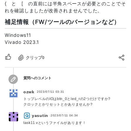
launch_runs Tcl command), add this command 
{ と [ の直前には半角スペースが必要とのことでそ
to a .tcl file and add that file as a pre-
れを確認しましたが改善されませんでした。
hook for write_bitstream step for the 
補足情報（FW/ツールのバージョンなど）
implementation run.  Problem ports: q[1:0], 
Windows11
Vivado 2023.1
クリップ
0
質問へのコメント
ozwk
2023/07/11 03:31
トップレベルのIOはbtn_0とled_rの2つだけですか?
クロックとかリセットとかありませんか?
yasutin
2023/07/11 04:34
task11.vというファイルがあります！