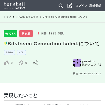
ログイン
新規登録
トップ
FPGA
に関する質問
Bitstream Generation failed.について
1
1773
回答
閲覧
Q&A
解決済
Bitstream Generation failed.について
FPGA
HDL
yasutin
0
0
総合スコア
41
投稿
2023/07/11 02:26
実現したいこと