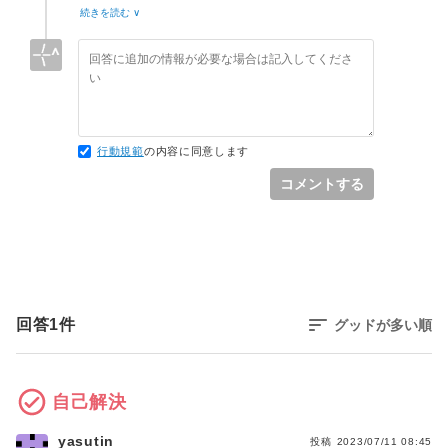
module task11(
続きを読む ∨
input btn_0,
output led_r
);
assign led_r = btn_0;
行動規範
の内容に同意します
コメントする
回答
1
件
グッドが多い順
自己解決
yasutin
投稿
2023/07/11 08:45