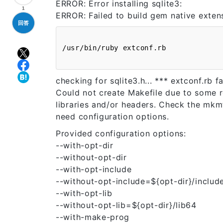
ERROR: Error installing sqlite3:
1
ERROR: Failed to build gem native exten
回答
checking for sqlite3.h... *** extconf.rb f
Could not create Makefile due to some r
libraries and/or headers. Check the mkmf
need configuration options.
Provided configuration options:
--with-opt-dir
--without-opt-dir
--with-opt-include
--without-opt-include=${opt-dir}/includ
--with-opt-lib
--without-opt-lib=${opt-dir}/lib64
--with-make-prog