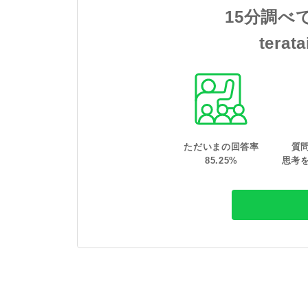
15分調べ
tera
ただいまの回答率
質
85
.
25
%
思考