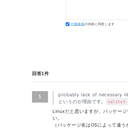
行動規範
の内容に同意します
回答
1
件
probably lack of necessary li
1
というのが理由です。
sqlite3.
Linuxだと思いますが、パッケー
い。
（パッケージ名はOSによって違う