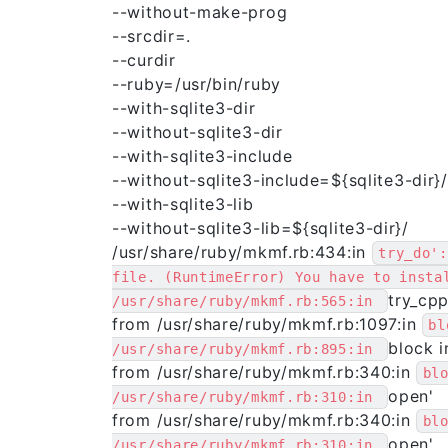
--without-make-prog
--srcdir=.
--curdir
--ruby=/usr/bin/ruby
--with-sqlite3-dir
--without-sqlite3-dir
--with-sqlite3-include
--without-sqlite3-include=${sqlite3-dir}
--with-sqlite3-lib
--without-sqlite3-lib=${sqlite3-dir}/
/usr/share/ruby/mkmf.rb:434:in
try_do':
file. (RuntimeError) You have to insta
try_cpp
/usr/share/ruby/mkmf.rb:565:in 
from /usr/share/ruby/mkmf.rb:1097:in
bl
block i
/usr/share/ruby/mkmf.rb:895:in 
from /usr/share/ruby/mkmf.rb:340:in
bl
open'
/usr/share/ruby/mkmf.rb:310:in 
from /usr/share/ruby/mkmf.rb:340:in
bl
open'
/usr/share/ruby/mkmf.rb:310:in 