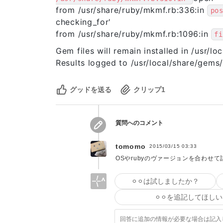
from /usr/share/ruby/mkmf.rb:336:in
po
checking_for'
from /usr/share/ruby/mkmf.rb:1096:in
fi
Gem files will remain installed in /usr/l
Results logged to /usr/local/share/gems
グッドを送る
クリップ
1
質問へのコメント
tomomo
2015/03/15 03:33
OSやrubyのヴァージョンを合わせ
⚪︎⚪︎は試しましたか？
⚪︎⚪︎を追記してほしい