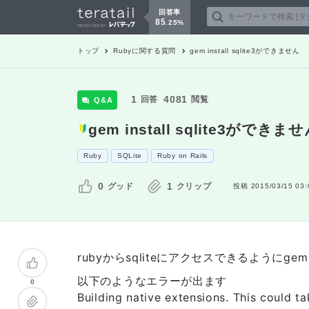
回答率
85
.
25
%
トップ
Ruby
に関する質問
gem install sqlite3ができません
1
4081
回答
閲覧
Q&A
gem install sqlite3ができま
Ruby
SQLite
Ruby on Rails
0
1
グッド
クリップ
投稿
2015/03/15 03:
rubyからsqliteにアクセスできるようにgem
以下のようなエラーが出ます
0
Building native extensions. This could tak