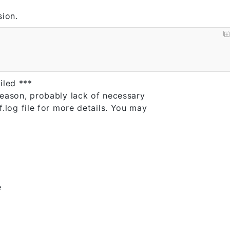
sion.
ailed ***
eason, probably lack of necessary
.log file for more details. You may
e