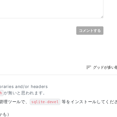
コメントする
グッドが多い
braries and/or headers
が無いと思われます。
h
ジ管理ツールで、
等をインストールしてくだ
sqlite-devel
かも）