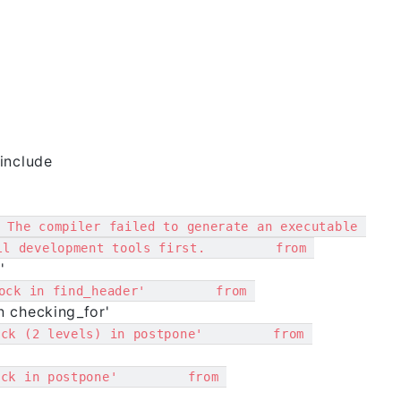
/include
 The compiler failed to generate an executable 
ll development tools first.         from 
'
ock in find_header'         from 
n checking_for'
ock (2 levels) in postpone'         from 
ock in postpone'         from 