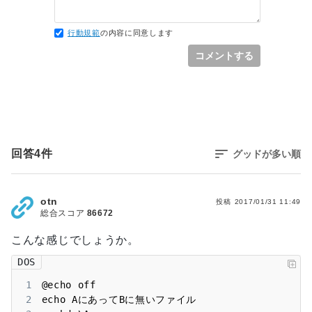
行動規範
の内容に同意します
コメントする
回答
4
件
グッドが多い順
otn
投稿
2017/01/31 11:49
総合スコア
86672
こんな感じでしょうか。
DOS
1
2