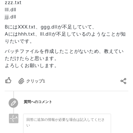
zzz.txt
lll.dll
jjj.dll
BにはXXX.txt、ggg.dllが不足していて、
Aにはhhh.txt、lll.dllが不足しているのようなことが知
りたいです。
バッチファイルを作成したことがないため、教えてい
ただけたらと思います。
よろしくお願いします。
クリップ
1
質問へのコメント