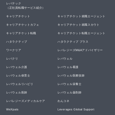
レバテック

（正社員転職サービス紹介）
キャリアチケット
キャリアチケット就職エージェント
キャリアチケットカフェ
キャリアチケット就職スカウト
キャリアチケット転職
キャリアチケット転職エージェント
ハタラクティブ
ハタラクティブ プラス
ワークリア
レバレジーズM&Aアドバイザリー
レバクリ
レバウェル
レバウェル介護
レバウェル看護
レバウェル保育士
レバウェル医療技師
レバウェルリハビリ
レバウェル栄養士
レバウェル医師
レバウェル薬剤師
レバレジーズメディカルケア
わんコネ
WeXpats
Leverages Global Support