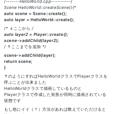
/
-------HelloWorld.cpp----------
/
Scene
HelloWorld::createScene(){
*
auto scene = Scene::create();
auto layer = HelloWorld::create();
/* ↓ここから
/
auto layer2 = Player::create();
scene->addChild(layer2);
/
↑ここまでを追加 */
scene->addChild(layer);
return scene;
}
↑のようにすればHelloWorldクラスでPlayerクラスを
呼ぶことが出来ました
HelloWorldクラスで描画しているものと
Playerクラスで作成した矩形が同時に描画されている
状態です
もし他にイイ（？）方法があれば教えていただけると