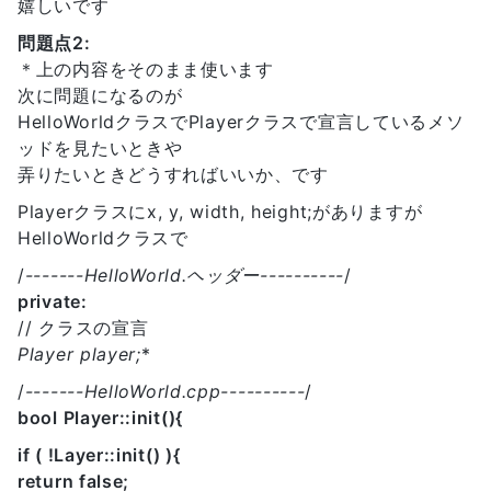
嬉しいです
問題点2:
＊上の内容をそのまま使います
次に問題になるのが
HelloWorldクラスでPlayerクラスで宣言しているメソ
ッドを見たいときや
弄りたいときどうすればいいか、です
Playerクラスにx, y, width, height;がありますが
HelloWorldクラスで
/
-------HelloWorld.ヘッダー----------
/
private:
// クラスの宣言
Player
player;
*
/
-------HelloWorld.cpp----------
/
bool Player::init(){
if ( !Layer::init() ){
return false;