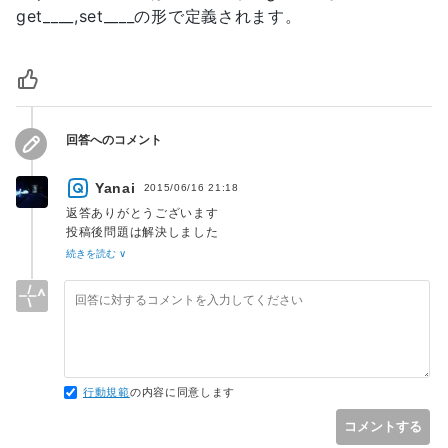
get____,set____の形で定義されます。
回答へのコメント
Yanai
2015/06/16 21:18
返答ありがとうございます
投稿後問題は解決しました
CC_SYNTHESIZEというマクロは知りませんでした
続きを読む ∨
ありがとうございます
行動規範
の内容に同意します
コメントする