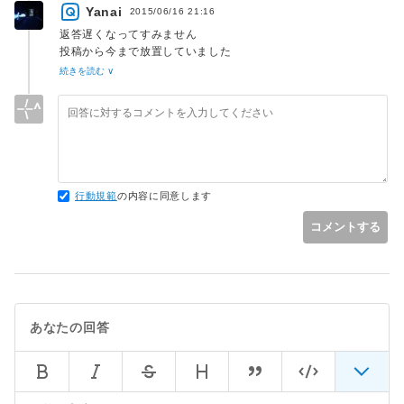
Yanai
2015/06/16 21:16
返答遅くなってすみません
投稿から今まで放置していました
無事解決しました
続きを読む ∨
ありがとうございます
行動規範
の内容に同意します
コメントする
あなたの回答