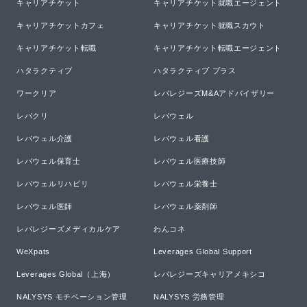
キャリアチケット
キャリアチケット就職エージェント
キャリアチケットカフェ
キャリアチケット就職スカウト
キャリアチケット転職
キャリアチケット転職エージェント
ハタラクティブ
ハタラクティブ プラス
ワークリア
レバレジーズM&Aアドバイザリー
レバクリ
レバウェル
レバウェル介護
レバウェル看護
レバウェル保育士
レバウェル医療技師
レバウェルリハビリ
レバウェル栄養士
レバウェル医師
レバウェル薬剤師
レバレジーズメディカルケア
わんコネ
WeXpats
Leverages Global Support
Leverages Global（上海）
レバレジーズキャリアメキシコ
NALYSYS モチベーション管理
NALYSYS 労務管理