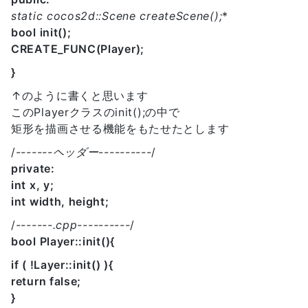
static cocos2d::Scene
createScene();
*
bool init();
CREATE_FUNC(Player);
}
↑のように書くと思います
このPlayerクラスのinit();の中で
矩形を描画させる機能をもたせたとします
/
-------ヘッダー----------
/
private:
int x, y;
int width, height;
/
-------.cpp----------
/
bool Player::init(){
if ( !Layer::init() ){
return false;
}