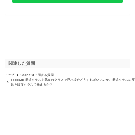
関連した質問
トップ
Cocos2d
に関する質問
cocos2d 新規クラスを既存のクラスで呼ぶ場合どうすればいいのか、新規クラスの変
数を既存クラスで扱えるか？