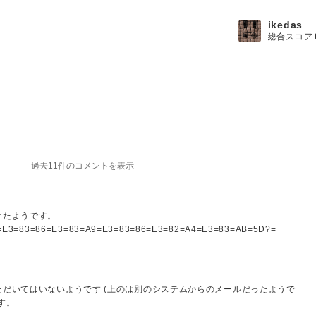
ikedas
総合スコア
過去11件のコメントを表示
けたようです。
0=5B=E3=83=86=E3=83=A9=E3=83=86=E3=82=A4=E3=83=AB=5D?=
l=20=5B=E3=83=86=E3=83=A9=E3=83=86=E3=82=A4=E3=83=AB=5D?=
X@XXXX.XXXX>
だいてはいないようです (上のは別のシステムからのメールだったようで
す。
ASCIIのみでも「符号化」しているし、どっちも感心しないのですが、本題と