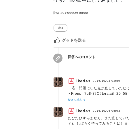
っち方面の回答にしてみました。
投稿
2016/09/29 08:00
👍
4
グッドを送る
回答へのコメント
ikedas
2016/10/04 03:59
一応、問題にした点は直していただ
> From: =?utf-8?Q?teratail=2
<
info@teratail.com
>
続きを読む ∨
> Reply-To: =?utf-8?Q?teratai
<
info@teratail.com
>
ikedas
2016/10/06 05:03
> To: =?utf-8?Q?ikedas?= <XXX
たびたびすみません。まだ直していた
す)。しばらく待ってみることにしま
(やっぱり折り返ししてないですし、