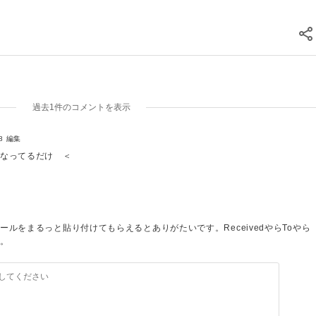
過去1件のコメントを表示
8
編集
になってるだけ ＜
ールとして表示できています。
ルをまるっと貼り付けてもらえるとありがたいです。ReceivedやらToやら
。