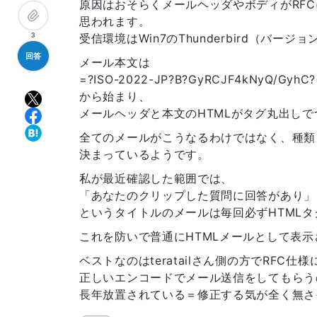
原因はおそらくメールヘッダやボディがRF
思われます。
3
受信環境はWin7のThunderbird（バー
回答
メール本文は
=?ISO-2022-JP?B?GyRCJF4kNyQ/GyhC?
から始まり、
メールヘッダと本文のHTMLがタグ丸出し
全てのメールがこうなるわけではなく、種類
決まっているようです。
私が最近確認した範囲では、
「あなたのクリップした質問に回答があり」
というタイトルのメールは毎回必ずHTML
これを防いで普通にHTMLメールとして表
ベストなのはteratailさん側の方でRF
正しいエンコードでメール送信をしてもらう
長年放置されている＝修正する気が全く無さ