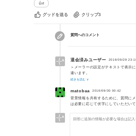
👍
2
グッドを送る
クリップ
3
質問へのコメント
退会済みユーザー
2016/09/29 23:1
＞メーラーの設定がテキストで表示
違います。
問題のメール以外は普通にHTMLメ
続きを読む ∨
matobaa
2016/09/30 00:42
背景情報を共有するために、質問にメー
は必要に応じて伏字にしていただいて