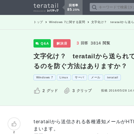
回答率
85
.
25
%
トップ
Windows 7
に関する質問
文字化け？ teratail
3
3814
回答
閲覧
Q&A
解決済
文字化け？ teratailから送
るのを防ぐ方法はありますか？
Windows 7
Linux
サーバ
メール
teratail
2
3
グッド
クリップ
投稿
2016/05/28 14:
teratailから送信される各種通知メール
まいます。
2