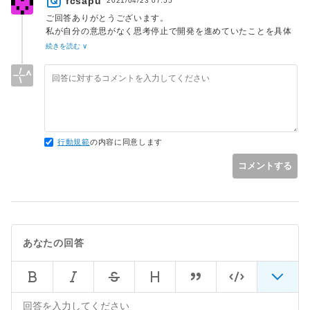
fcsapu
て機能として使えて、複数環境の違いにも対応しやすくなって
2021/04/23 07:55
いるという認識で合っているでしょうか？
ご回答ありがとうございます。
私が自分の意思がなく思考停止で開発を進めていたことを具体
いずれもそのフレームワークの仕様次第としか言えませんが、
的に深堀りして頂き、ありがとうございます。
続きを読む ∨
環境ごとに設定を変えるのはほとんどどのフレームワークでも
おっしゃる通りです。yu_1985さんからのご指摘は痛いほど刺
できます。
さります。
画像アップロードについても、フレームワーク標準で対応して
使用技術の選定に関して、開発現場でよく使われているという
いたり、あるいはそれとセットでよく使われるツールが大抵ど
こと以外、なぜ使うかを全く考えておりませんでした。
の言語のフレームワークにもあります。
ブログのようなポートフォリオの選定は、私が気になる機能
詳しくは自分で作って確かめてみてください。
(投稿記事の画像と文章の順番をユーザーが自由に決められる)
を自分で実装してみたかったという理由があります。
行動規範
の内容に同意します
> しかし、スクールの卒業制作物をポートフォリオとして自社
開発企業や受託開発企業へ転職するのは難しいことを知りまし
現状、バックエンドでの転職を考えていますが、インフラ、フ
コメントする
た
ロントエンドそれぞれにも面白みを感じています。そうなると
今更ですが、フレームワーク(Laravel)は必須ですよね。
なぜそうなっているのかをもうちょっと考えて欲しいです。
自分が思うのは問題なのはポートフォリオがどうこうではな
早く現在のポートフォリオを公開して、Laravelの最低限学習
く、ただものを作っているだけでそこに意図がないからです。
をして、転職活動をしつつ、Laravelを深く学習しようと思い
ます。
あなたの回答
> フレームワークなしでweb上に公開できた経験で、Laravel
やってしまったことはどうしようもないので、前を向いて進め
は必ずしも必要ないと勘違いして
ていこうと思います。
この思考過程が最大の問題です。そりゃ、公開するだけだった
赤の他人にも関わらず、本題のご回答以外にも、私の思考やキ
らできますよ。
ャリアについて、親身にご対応頂き、感謝致します。本当にあ