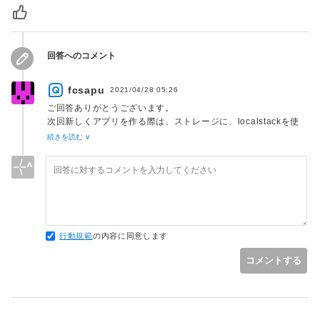
回答へのコメント
fcsapu
2021/04/28 05:26
ご回答ありがとうございます。
次回新しくアプリを作る際は、ストレージに、localstackを使
ったS3または AWSのS3に接続 または ローカルPC という
続きを読む ∨
選択肢を持って、適したサービスを選びたいと思います。
有益な情報ありがとうございます。
行動規範
の内容に同意します
コメントする