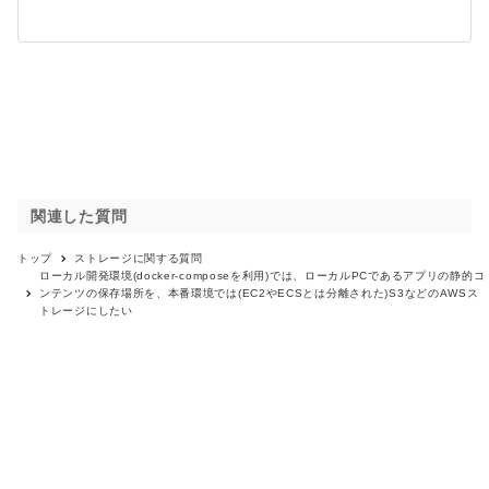
関連した質問
トップ
ストレージ
に関する質問
ローカル開発環境(docker-composeを利用)では、ローカルPCであるアプリの静的コ
ンテンツの保存場所を、本番環境では(EC2やECSとは分離された)S3などのAWSス
トレージにしたい