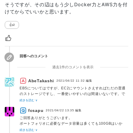
そうですが、その辺はもう少しDocker力とAWS力を付
けてからでいいかと思います。
👍
2
回答へのコメント
過去1件のコメントを表示
AbeTakashi
2021/04/22 11:32
編集
EBSについてはですが、EC2にマウントさえすればただの普通
のストレージですし、一番使いやすいのは間違いないです。で
すが、もしポートフォリオに必要なデータが数百ギガ、テラ単
続きを読む ∨
位となるのであれば、ランニングコスト、コストパフォーマン
fcsapu
スという点では大きく見劣りするでしょう。ただ、必要なデー
2021/04/22 13:35
編集
タ量次第ではありますが、コスト的に大きな問題になるレベル
ご回答ありがとうございます。
ではないのでは？という観点からEBSを一番にオススメした次
ポートフォリオに必要なデータ容量は多くても100GBはいか
第です。まずはポートフォーリオを完成させて、すぐに使える
ないと思います。EBSが使いやすいというのは、初学者の私に
続きを読む ∨