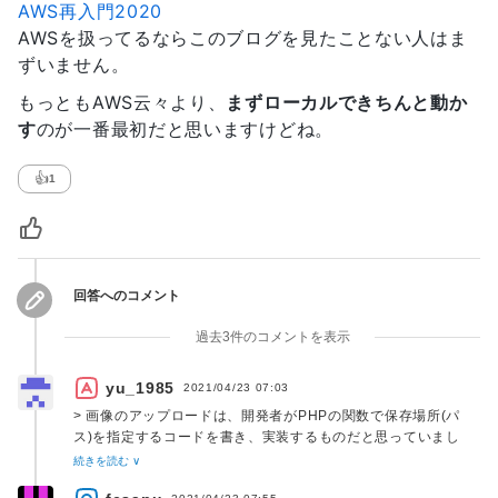
AWS再入門2020
AWSを扱ってるならこのブログを見たことない人はま
ずいません。
もっともAWS云々より、
まずローカルできちんと動か
す
のが一番最初だと思いますけどね。
👍
1
回答へのコメント
過去3件のコメントを表示
yu_1985
2021/04/23 07:03
> 画像のアップロードは、開発者がPHPの関数で保存場所(パ
ス)を指定するコードを書き、実装するものだと思っていまし
た。
続きを読む ∨
フレームワークであれば、画像のアップロードが保存先も含め