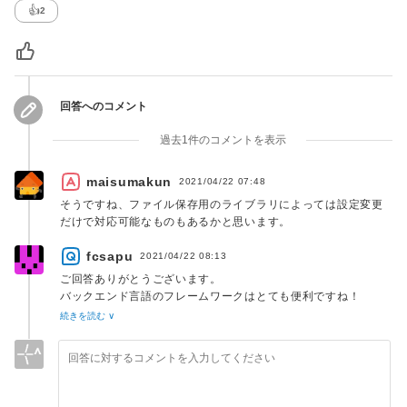
た。
👍
2
回答へのコメント
過去1件のコメントを表示
maisumakun
2021/04/22 07:48
そうですね、ファイル保存用のライブラリによっては設定変更
だけで対応可能なものもあるかと思います。
fcsapu
2021/04/22 08:13
ご回答ありがとうございます。
バックエンド言語のフレームワークはとても便利ですね！
ポートフォリオ作成を急ぎ、Laravelを学ぶ前に、インフラ関
続きを読む ∨
係に手を付けたことを反省します。
全体を俯瞰して学ぶことが苦手ですが、そのことをより意識し
て取り組みたいと思います。