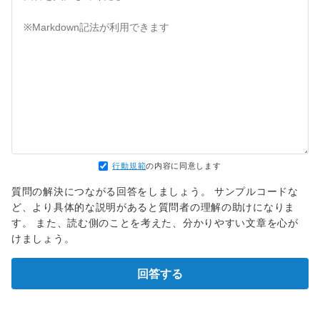
なぜみんなフレームワークを使うと思いますか？既に出来上が
りがとうございます。
っている機能を再開発するのは多くの場合無駄だからです。
学習という観点であればもちろん別ですが。
Laravelに限らず、今のWEBの開発ではフレームワークが切っ
ても切り離せません。
もちろん使うべきでないケースも存在するのですが、思考停止
で使う使わないを決めないためにも使い方を知っておく必要が
あります。
フレームワークの機能がイケてないからそこの部分は自分で実
装しました、だったら理解はできます。
> AWSやDockerなどの開発現場でよく使われている技術も取
行動規範
の内容に同意します
り入れるべきだという情報
質問の解決につながる回答をしましょう。 サンプルコードな
こういう情報は参考にするのに、なぜ多くの企業では開発時に
ど、より具体的な説明があると質問者の理解の助けになりま
フレームワークを使っているという情報は見なかったんでしょ
す。 また、読む側のことを考えた、分かりやすい文章を心が
うか。
けましょう。
インフラ周りを先に固めたいというのならAWSやDockerを使
った環境構築に先に手を出すのは理解できます。
回答する
自分の目指す方向を考えた上で優先順位を決めてください。