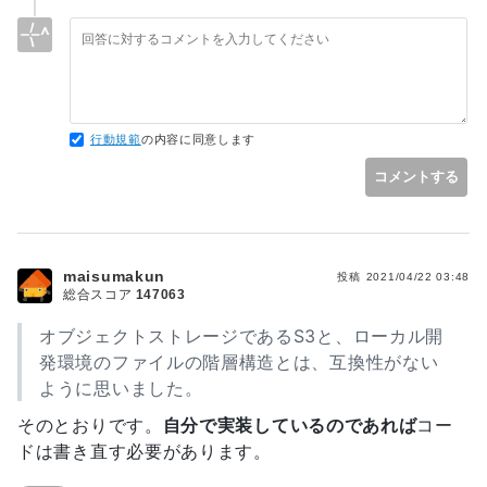
ようにすることを目標にして、ストレージ云々は後でいいので
とって大きなメリットのように思います。
は？と思いました。
「エフェメラルストレージ（揮発性）」というのは初めて知り
ECSに関してですが、私は今のところはDockerは開発環境の
ました。調べると、インスタンスを停止したら、その中のデー
みで使う派でしてまったく使ったことなく全然詳しくないので
タも消えてしまう性質？だと認識しました。ECS on Fargate
すが、タイプによってはエフェメラルストレージ（揮発性）だ
の場合もそのようですね。しかし、本番環境でECS on
ったりするみたいですから、Dockerに関してある程度の自信
Fargateでコンテナを利用する場合でも、ストレージにEBSを
行動規範
の内容に同意します
がある人向けなんじゃないでしょうかね（自信があったらこん
利用することができれば、その性質も問題にならないのでは？
な質問しないでしょうし・・・）？ EC2タイプも使えるみた
と思いました。
コメントする
いですけど、だったらDockerじゃなくても良くね？みたいな
気もします。
できる限り、本番環境と開発環境での差異をなくしたいという
目的で、Dockerを利用し始めたので、ストレージの第一候補
S3はたしかにLaravelなどのWEBフレームワークをかますこ
はEBSで、webサーバはECS on Fargateでコンテナを利用で
とで、ほぼローカルストレージみたいな使い勝手になります
maisumakun
きないかを、調べたり、他の回答者様のご意見も聞いてみま
投稿
2021/04/22 03:48
し、オススメといえばオススメです。フレームワークかまさず
総合スコア
147063
す。
ともAWS SDK for PHPとかで操作してもいいですけどね。使
った分だけの課金ですし、コスト的には間違いなく一番だとは
オブジェクトストレージであるS3と、ローカル開
私にとって目から鱗のようなご意見でとても勉強になりまし
思いますが、冒頭の方にも書きましたが、ポートフォリオのデ
た。ご親切にありがとうございます。
発環境のファイルの階層構造とは、互換性がない
ータ量次第ではEBSとも大差がないと思います。
ように思いました。
ということで、あとはご自身でご判断頂くのがいいと思います
そのとおりです。
自分で実装しているのであれば
コー
が、個人的にはまずはEBSで動くものをサクッとつくって、転
ドは書き直す必要があります。
職活動を進めつつ、余裕を見てフレームワークとS3の学習を
進めて改良していく、みたいな感じがいいのでは？と思いまし