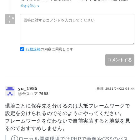
せたら、EBSストレージを利用(アタッチ？)」という構成で進
続きを読む ∨
めていこうと思っています。
しかし、hidoriさんのご回答が貴重でとても興味がございます
ので、もし差し支えなければ、ご教授頂ければ幸いです。
「localstack」というワードを初めて知りました。
localstackとは、ローカル開発環境に擬似的なAWS環境を作
り、LambdaやS3、DynamoDB等をローカル開発環境にて利
行動規範
の内容に同意します
用できるようにするツールだと認識しました。
「ローカルの開発環境から s3 を使用可能」ということは、以
コメントする
前調べたときに気になっていました。
hidoriさんが仰るのは、「localstackを使うことで、ローカル
開発環境でも s3 を使用可能になる (ローカル開発環境で s3 を
yu_1985
使用するためには、localstackが必須)」という僕の認識で合っ
投稿
2021/04/22 08:44
総合スコア
7658
ていますでしょうか？
環境ごとに保存先を分けるのは大抵フレームワークで
設定を分けられるのでそのようにやってください。
フレームワークを使わないで自前実装すると地獄を見
るのでおすすめしません。
①ローカル開発環境ではPHPで画像やCSSのパス