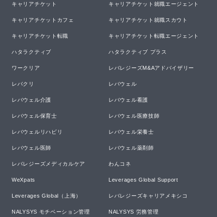
キャリアチケット
キャリアチケット就職エージェント
キャリアチケットカフェ
キャリアチケット就職スカウト
キャリアチケット転職
キャリアチケット転職エージェント
ハタラクティブ
ハタラクティブ プラス
ワークリア
レバレジーズM&Aアドバイザリー
レバクリ
レバウェル
レバウェル介護
レバウェル看護
レバウェル保育士
レバウェル医療技師
レバウェルリハビリ
レバウェル栄養士
レバウェル医師
レバウェル薬剤師
レバレジーズメディカルケア
わんコネ
WeXpats
Leverages Global Support
Leverages Global（上海）
レバレジーズキャリアメキシコ
NALYSYS モチベーション管理
NALYSYS 労務管理