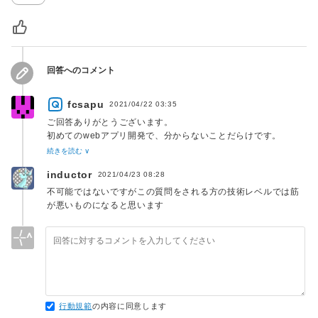
回答へのコメント
fcsapu
2021/04/22 03:35
ご回答ありがとうございます。
初めてのwebアプリ開発で、分からないことだらけです。
続きを読む ∨
kawaxさんの仰る「フレームワーク」とは、バックエンド言語
inductor
2021/04/23 08:28
のフレームワークのことでしょうか？また、そうであれば、ロ
ーカルと本番環境(S3)での静的コンテンツの保存先の切り替え
不可能ではないですがこの質問をされる方の技術レベルでは筋
は、PHPのみ(バックエンド言語のフレームワークなし)では、
が悪いものになると思います
不可能ということでしょうか？
行動規範
の内容に同意します