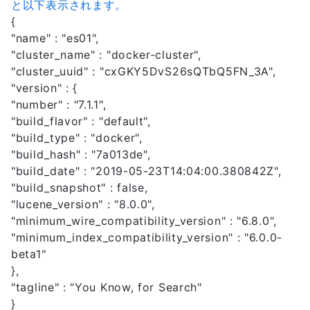
と以下表示されます。
{
"name" : "es01",
"cluster_name" : "docker-cluster",
"cluster_uuid" : "cxGKY5DvS26sQTbQ5FN_3A",
"version" : {
"number" : "7.1.1",
"build_flavor" : "default",
"build_type" : "docker",
"build_hash" : "7a013de",
"build_date" : "2019-05-23T14:04:00.380842Z",
"build_snapshot" : false,
"lucene_version" : "8.0.0",
"minimum_wire_compatibility_version" : "6.8.0",
"minimum_index_compatibility_version" : "6.0.0-
beta1"
},
"tagline" : "You Know, for Search"
}