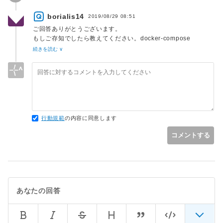
borialis14
2019/08/29 08:51
ご回答ありがとうございます。
もしご存知でしたら教えてください。docker-compose
で'localhost'や'127.0.0.1'にアクセスしようとするとエラーが
続きを読む ∨
でてしまうのはどうしてなのでしょうか？
行動規範
の内容に同意します
コメントする
あなたの回答