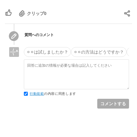
クリップ
0
質問へのコメント
⚪︎⚪︎は試しましたか？
⚪︎⚪︎の方法はどうですか？
タ
行動規範
の内容に同意します
コメントする