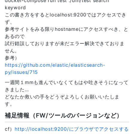
docker-compose run test ./bin/test search
keyword
この書き方をするとlocalhost:9200ではアクセスでき
ず、
参考サイトをみる限りhostnameにアクセスすべき、と
あるので
試行錯誤しておりますが未だエラー解決できておりま
せん。
参考）
https://github.com/elastic/elasticsearch-
py/issues/715
一週間１mmも進んでいなくてもはや吐きそうになって
きました…
どなたか救いの手をどうぞよろしくお願いいたしま
す。
補足情報（FW/ツールのバージョンなど）
cf）
http://localhost:9200/にブラウザでアクセスする