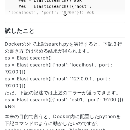
    #es = Elasticsearch() #ok

        hard: -1

    #es = Elasticsearch([{'host': 
    volumes:

'localhost', 'port': '9200'}]) #ok

      - 
    #es = Elasticsearch([{'host': 
esdata01:/usr/share/elasticsearch/data

'127.0.0.1', 'port': '9200'}]) #ok

    ports:

試したこと
    es = Elasticsearch([{'host': 'es01', 
      - "9200:9200"

'port': '9200'}]) #NG

    networks:

    res = es.search(index="test_index", 
Dockerの外で上記search.pyを実行すると、下記３行
      - esnet

body={"query": {"multi_match": {"fields": [ 
の書き方では求める結果が得られます。
"result.name", 
volumes:

es = Elasticsearch()
"result.alphabeticalName"],"query": word}}})

  esdata01:

es = Elasticsearch([{'host': 'localhost', 'port':
    print(res)

    driver: local

'9200'}])
networks:

es = Elasticsearch([{'host': '127.0.0.1', 'port':
if len(sys.argv) > 1:

'9200'}])
    word = sys.argv[1]

    search(word)

ただ、下記の記述では上述のエラーが返ってきます。
else:

es = Elasticsearch([{'host': 'es01', 'port': '9200'}])
#NG
本来の目的で言うと、Docker内に配置したpythonを
下記コマンドのように動かしたいのですが、