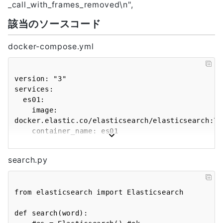
_call_with_frames_removed\n",
該当のソースコード
docker-compose.yml
version: "3"

services:

  es01:

    image: 
docker.elastic.co/elasticsearch/elasticsearch:7.1.
    container_name: es01

    environment:

      - node.name=es01

search.py
      - discovery.type=single-node

      - bootstrap.memory_lock=true

      - "ES_JAVA_OPTS: -Xms750m -Xmx750m"

from elasticsearch import Elasticsearch

    ulimits:

      memlock:

def search(word):

        soft: -1
