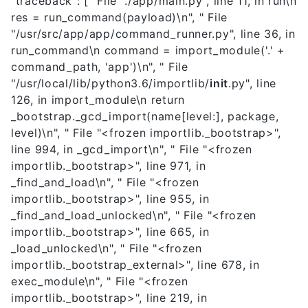
"traceback": [" File "./app/main.py", line 11, in run\n
res = run_command(payload)\n", " File
"/usr/src/app/app/command_runner.py", line 36, in
run_command\n command = import_module('.' +
command_path, 'app')\n", " File
"/usr/local/lib/python3.6/importlib/
init
.py", line
126, in import_module\n return
_bootstrap._gcd_import(name[level:], package,
level)\n", " File "
<frozen importlib._bootstrap>
",
line 994, in _gcd_import\n", " File "
<frozen
importlib._bootstrap>
", line 971, in
_find_and_load\n", " File "
<frozen
importlib._bootstrap>
", line 955, in
_find_and_load_unlocked\n", " File "
<frozen
importlib._bootstrap>
", line 665, in
_load_unlocked\n", " File "
<frozen
importlib._bootstrap_external>
", line 678, in
exec_module\n", " File "
<frozen
importlib._bootstrap>
", line 219, in