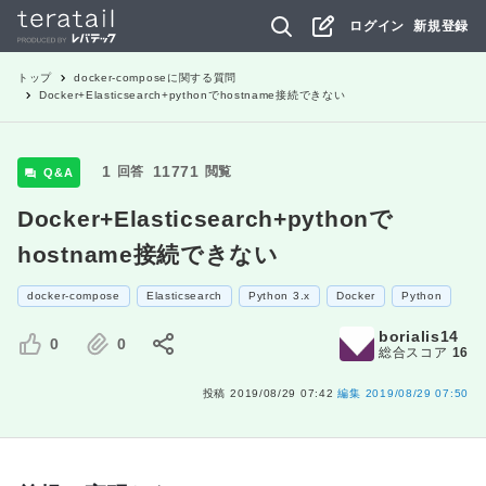
ログイン
新規登録
トップ
docker-compose
に関する質問
Docker+Elasticsearch+pythonでhostname接続できない
1
11771
回答
閲覧
Q&A
Docker+Elasticsearch+pythonで
hostname接続できない
docker-compose
Elasticsearch
Python 3.x
Docker
Python
borialis14
0
0
総合スコア
16
投稿
2019/08/29 07:42
編集
2019/08/29 07:50