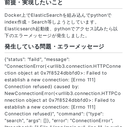
前提・実現したいこと
Docker上でElasticSearchを組み込んでpythonで
index作成・Search等しようとしています。
Elasticsearch起動後、pythonでアクセス試みたら以
下のエラーメッセージが発生しました。
発生している問題・エラーメッセージ
{"status": "faild", "message":
"ConnectionError(<urllib3.connection.HTTPConne
ction object at 0x7f8524dbbfd0>: Failed to
establish a new connection: [Errno 111]
Connection refused) caused by:
NewConnectionError(<urllib3.connection.HTTPCo
nnection object at 0x7f8524dbbfd0>: Failed to
establish a new connection: [Errno 111]
Connection refused)", "command": {"type":
"search", "args": []}, "error": "ConnectionError",