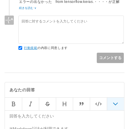
エラーの出なかった from tensorflow.keras.・・・・が正解
なのですね。
続きを読む ∨
少々面倒ですが・・・仕方が無い。
ありがとうございました。
行動規範
の内容に同意します
コメントする
あなたの回答