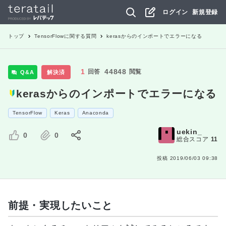
ログイン
新規登録
トップ
TensorFlow
に関する質問
kerasからのインポートでエラーになる
1
44848
回答
閲覧
Q&A
解決済
kerasからのインポートでエラーになる
TensorFlow
Keras
Anaconda
uekin_
0
0
総合スコア
11
投稿
2019/06/03 09:38
前提・実現したいこと