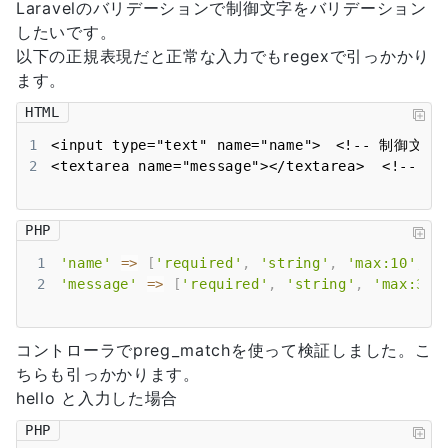
Laravelのバリデーションで制御文字をバリデーション
したいです。
以下の正規表現だと正常な入力でもregexで引っかかり
ます。
HTML
1
2
<textarea name="message"></textarea>  <
PHP
1
'name'
=>
[
'required'
,
'string'
,
'max:10'
,
'
2
'message'
=>
[
'required'
,
'string'
,
'max:300
コントローラでpreg_matchを使って検証しました。こ
ちらも引っかかります。
hello と入力した場合
PHP