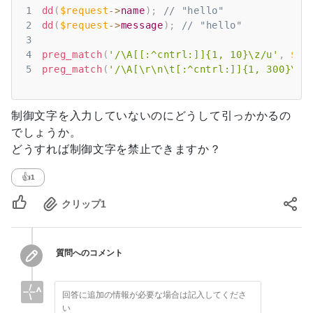
1
dd
(
$request
->
name
)
;
// "hello"
2
dd
(
$request
->
message
)
;
// "hello"
3
4
preg_match
(
'/\A[[:^cntrl:]]{1, 10}\z/u'
,
$re
5
preg_match
(
'/\A[\r\n\t[:^cntrl:]]{1, 300}\z/
制御文字を入力していないのにどうして引っかかるの
でしょうか。
どうすれば制御文字を禁止できますか？
👍
1
クリップ
1
質問へのコメント