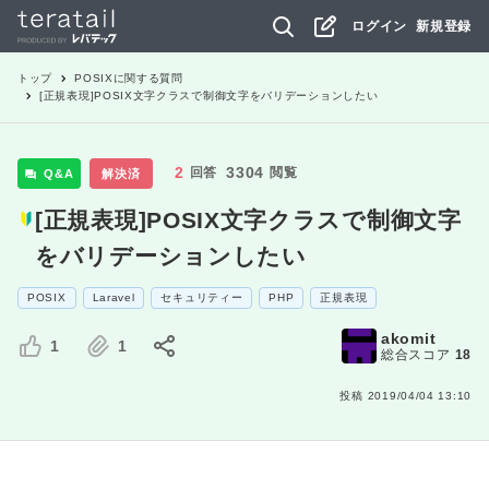
ログイン
新規登録
トップ
POSIX
に関する質問
[正規表現]POSIX文字クラスで制御文字をバリデーションしたい
2
3304
回答
閲覧
Q&A
解決済
[正規表現]POSIX文字クラスで制御文字
をバリデーションしたい
POSIX
Laravel
セキュリティー
PHP
正規表現
akomit
1
1
総合スコア
18
投稿
2019/04/04 13:10