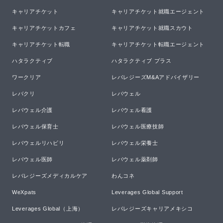
キャリアチケット
キャリアチケット就職エージェント
キャリアチケットカフェ
キャリアチケット就職スカウト
キャリアチケット転職
キャリアチケット転職エージェント
ハタラクティブ
ハタラクティブ プラス
ワークリア
レバレジーズM&Aアドバイザリー
レバクリ
レバウェル
レバウェル介護
レバウェル看護
レバウェル保育士
レバウェル医療技師
レバウェルリハビリ
レバウェル栄養士
レバウェル医師
レバウェル薬剤師
レバレジーズメディカルケア
わんコネ
WeXpats
Leverages Global Support
Leverages Global（上海）
レバレジーズキャリアメキシコ