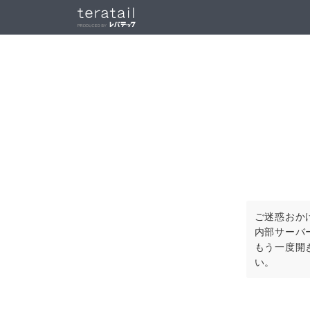
ご迷惑おか
内部サーバ
もう一度開
い。