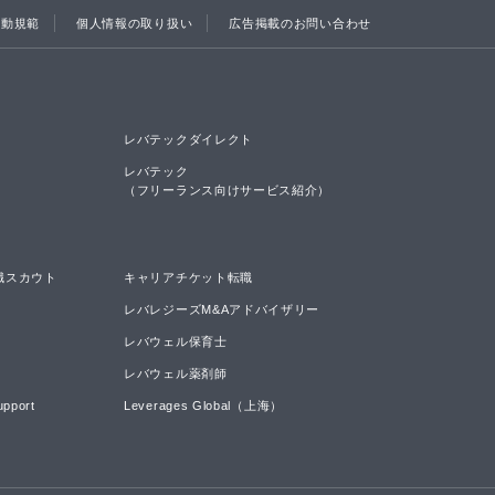
行動規範
個人情報の取り扱い
広告掲載のお問い合わせ
レバテックダイレクト
レバテック

（フリーランス向けサービス紹介）
職スカウト
キャリアチケット転職
レバレジーズM&Aアドバイザリー
レバウェル保育士
レバウェル薬剤師
upport
Leverages Global（上海）