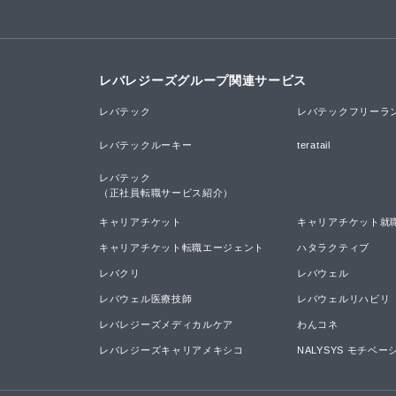
レバレジーズグループ関連サービス
レバテック
レバテックフリーラ
レバテックルーキー
teratail
レバテック

（正社員転職サービス紹介）
キャリアチケット
キャリアチケット就
キャリアチケット転職エージェント
ハタラクティブ
レバクリ
レバウェル
レバウェル医療技師
レバウェルリハビリ
レバレジーズメディカルケア
わんコネ
レバレジーズキャリアメキシコ
NALYSYS モチベ