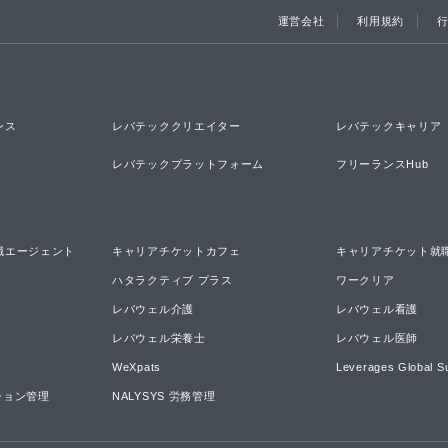
運営会社
利用規約
ンス
レバテッククリエイター
レバテックキャリア
レバテックプラットフォーム
フリーランスHub
職エージェント
キャリアチケットカフェ
キャリアチケット就
ハタラクティブ プラス
ワークリア
レバウェル介護
レバウェル看護
レバウェル栄養士
レバウェル医師
WeXpats
Leverages Global S
ーション管理
NALYSYS 労務管理