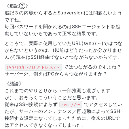
《追記③》
追記３の内容からするとSubversionには問題ないよう
ですね。
毎回パスワードを聞かれるのはSSHエージェントを起
動していないからであって正常な結果です。
ところで、実際に使用していたURL(svn://～)ではつな
がらないというのは、(以前はどうだったか分かりませ
んが)現在はSSH経由でないとつながらないからです。
ではつながるのですよね？
svn+ssh://IPアドレス/～
サーバー外、例えばPCからもつながりますか？
《結論》
これまでのやりとりから（一部推測も混ざります
が）、おそらくこういうことだと思います。
従来はSSH接続によらず
でアクセスしてい
svn://〜
たが、サーバーのメンテナンス／再起動によってSSH
接続する設定になってしまったために、従来のURLで
はアクセスできなくなってしまった。