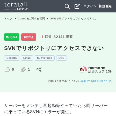
ログイン
新規登録
トップ
CentOS
に関する質問
SVNでリポジトリにアクセスできない
1
82141
回答
閲覧
Q&A
解決済
SVNでリポジトリにアクセスできない
CentOS
Linux
Subversion
SVN
rmrmnrm
0
1
総合スコア
139
投稿
2018/04/13 03:44
編集
2018/04/13 08:13
サーバーをメンテし再起動等やっていたら同サーバー
に乗っているSVNにエラーが発生。