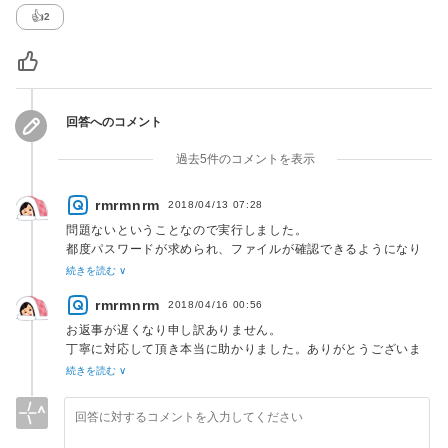
👍
2
回答へのコメント
過去5件のコメントを表示
rmrmnrm
2018/04/13 07:28
問題ないということなので実行しました。
都度パスワードが求められ、ファイルが確認できるようになり
ました。
続きを読む ∨
rmrmnrm
2018/04/16 00:56
お返事が遅くなり申し訳ありません。
丁寧に対応して頂き本当に助かりました。ありがとうございま
した。
続きを読む ∨