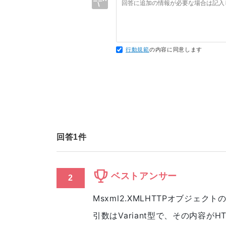
行動規範
の内容に同意します
回答
1
件
ベストアンサー
2
Msxml2.XMLHTTPオブジェク
引数はVariant型で、その内容