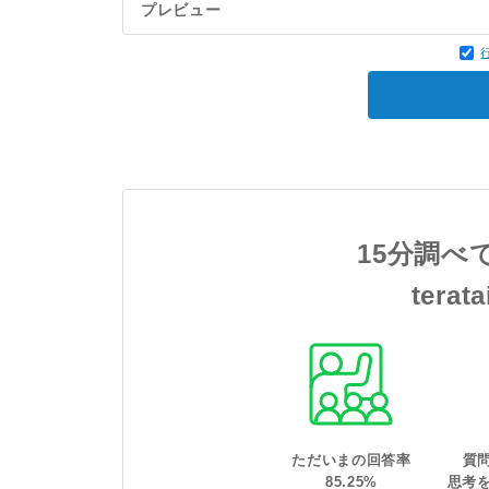
プレビュー
15分調べ
tera
ただいまの回答率
質
85
.
25
%
思考