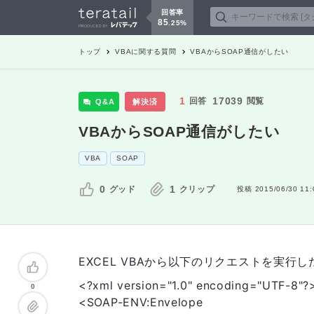
回答率
85
.
25
%
トップ
VBA
に関する質問
VBAからSOAP通信がしたい
1
17039
回答
閲覧
Q&A
解決済
VBAからSOAP通信がしたい
VBA
SOAP
0
1
グッド
クリップ
投稿
2015/06/30 11:
EXCEL VBAから以下のリクエストを実行
<?xml version="1.0" encoding="UTF-8"?
0
<SOAP-ENV:Envelope