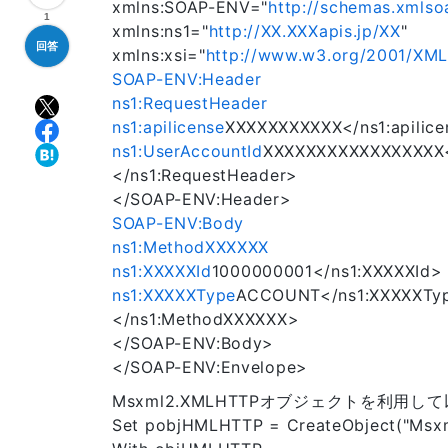
xmlns:SOAP-ENV="
http://schemas.xmlso
1
xmlns:ns1="
http://XX.XXXapis.jp/XX
"
回答
xmlns:xsi="
http://www.w3.org/2001/XM
SOAP-ENV:Header
ns1:RequestHeader
ns1:apilicense
XXXXXXXXXXX</ns1:apilice
ns1:UserAccountId
XXXXXXXXXXXXXXXXX<
</ns1:RequestHeader>
</SOAP-ENV:Header>
SOAP-ENV:Body
ns1:MethodXXXXXX
ns1:XXXXXId
1000000001</ns1:XXXXXId>
ns1:XXXXXType
ACCOUNT</ns1:XXXXXTy
</ns1:MethodXXXXXX>
</SOAP-ENV:Body>
</SOAP-ENV:Envelope>
Msxml2.XMLHTTPオブジェクトを利用
Set pobjHMLHTTP = CreateObject("Msx