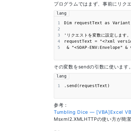
プログラムではまず、事前にリク
lang
1
2
3
4
5
 & "<SOAP-ENV:Envelop
その変数をsendの引数に使います
lang
1
.send(requestText)
参考：
Tumbling Dice — [VBA]Excel
Msxml2.XMLHTTPの使い方