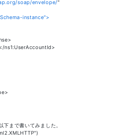
ap.org/soap/envelope/
"
LSchema-instance">
nse>
/ns1:UserAccountId>
pe>
して以下まで書いてみました。
ml2.XMLHTTP")