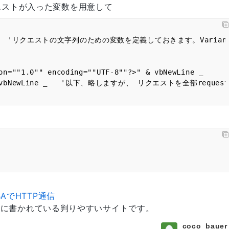
エストが入った変数を用意して
e" & vbNewLine _   '以下、略しますが、 リクエストを全部requ
。
 VBAでHTTP通信
が簡潔に書かれている判りやすいサイトです。
coco_bauer