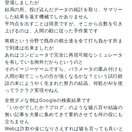
登場しましたが
結局の所、投げ込んだデータの統計を取り、サマリー
した結果を返す機械でしかありません
平均点を出すことは得意ですが、そこから点数を引き
上げるのは、人間の勘に従った手作業です
将棋という分野で既存の棋士達を全て打ち負かす所ま
で到達は出来ましたが
あれはコンピュータで完全に再現可能なシミュレータ
を有している例外だからというのと
そのイージーゲームですら、パラメータの重み付けも
人間が勘でこっちの方が強くなるかな？という試行錯
誤の末にようやく生まれた努力の結晶、何処がAIを使
ってラクラク実現やねん
全然ダメな例はGoogleの検索結果です
「いかがでしたか？ブログ」のような嘘八百や結論の
無い記事を大量に集めてきて要約させても何の役にも
立ちません
Webは詐欺や金になりさえすれば嘘を言っても良いと