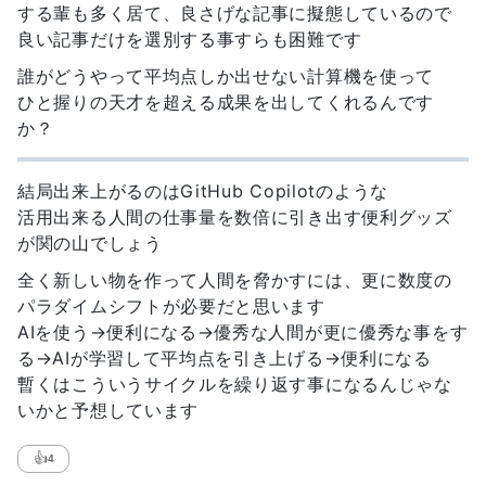
する輩も多く居て、良さげな記事に擬態しているので
良い記事だけを選別する事すらも困難です
誰がどうやって平均点しか出せない計算機を使って
ひと握りの天才を超える成果を出してくれるんです
か？
結局出来上がるのはGitHub Copilotのような
活用出来る人間の仕事量を数倍に引き出す便利グッズ
が関の山でしょう
全く新しい物を作って人間を脅かすには、更に数度の
パラダイムシフトが必要だと思います
AIを使う→便利になる→優秀な人間が更に優秀な事をす
る→AIが学習して平均点を引き上げる→便利になる
暫くはこういうサイクルを繰り返す事になるんじゃな
いかと予想しています
👍
4