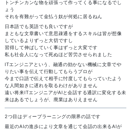
トンチンカンな物を頑張って作ってくる事になるでし
ょう
それを有難がって金払う奴が何処に居るねん
日本語でも英語でも良いですが
まともな文章書いて意思疎通をするスキルは皆が想像
しているよりずっと大切ですし
習得して伸ばしていく事はずっと大変です
私も社会人になって死ぬほど苦労させられました
ITエンジニアという、融通の効かない機械に文章でや
りたい事を伝えて行動してもらうプロが
今まで口語で伝えて相手に忖度してもらっていたよう
な人間如きに遅れを取るわけがありません
遠い将来ITエンジニアがAIと会話する通訳に変化する未
来はあるでしょうが、廃業はありえません
2つ目はディープラーニングの限界の話です
最近のAIの進歩により文章を通じて会話の出来るAIが