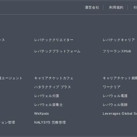
運営会社
利用規約
ンス
レバテッククリエイター
レバテックキャリア
レバテックプラットフォーム
フリーランスHub
職エージェント
キャリアチケットカフェ
キャリアチケット就
ハタラクティブ プラス
ワークリア
レバウェル介護
レバウェル看護
レバウェル栄養士
レバウェル医師
WeXpats
Leverages Global S
ーション管理
NALYSYS 労務管理