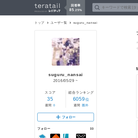
回答率
85
.
25
%
トップ
ユーザ一覧
suguru_nansai
suguru_nansai
2016/05/29
~
スコア
総合ランキング
35
6059
位
週間
0
週間
圏外
フォロー
フォロー
33