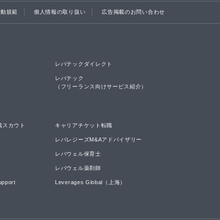
行動規範
個人情報の取り扱い
広告掲載のお問い合わせ
レバテックダイレクト
レバテック

（フリーランス向けサービス紹介）
職スカウト
キャリアチケット転職
レバレジーズM&Aアドバイザリー
レバウェル保育士
レバウェル薬剤師
upport
Leverages Global（上海）