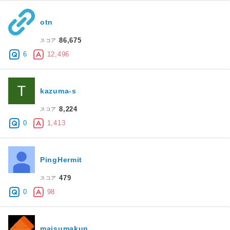
otn
86,675
スコア
6
12,496
kazuma-s
8,224
スコア
0
1,413
PingHermit
479
スコア
0
98
maisumakun