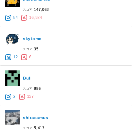
147,063
スコア
84
16,924
skytomo
35
スコア
12
6
Bull
986
スコア
2
137
shiracamus
5,413
スコア