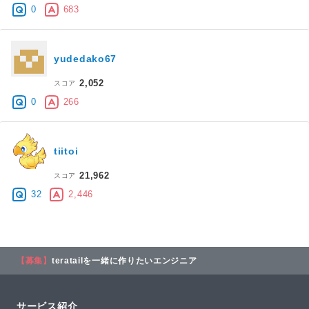
0
683
yudedako67
2,052
スコア
0
266
tiitoi
21,962
スコア
32
2,446
【募集】
teratailを一緒に作りたいエンジニア
サービス紹介