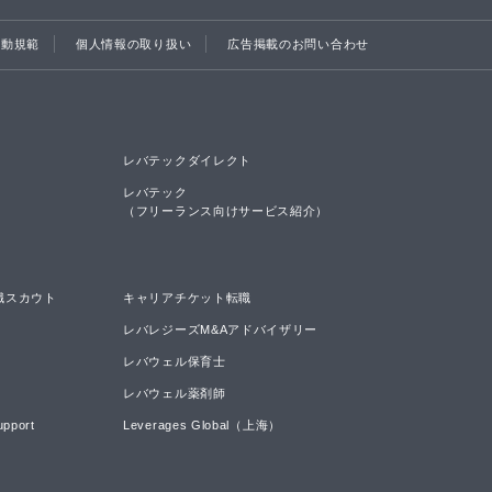
行動規範
個人情報の取り扱い
広告掲載のお問い合わせ
レバテックダイレクト
レバテック

（フリーランス向けサービス紹介）
職スカウト
キャリアチケット転職
レバレジーズM&Aアドバイザリー
レバウェル保育士
レバウェル薬剤師
upport
Leverages Global（上海）