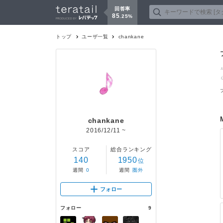
回答率
85
.
25
%
トップ
ユーザ一覧
chankane
chankane
2016/12/11
~
スコア
総合ランキング
140
1950
位
週間
0
週間
圏外
フォロー
フォロー
9