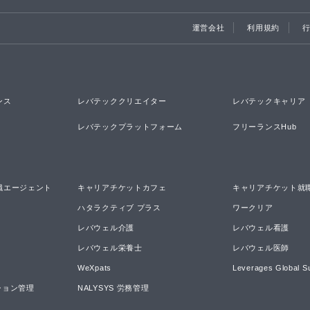
運営会社
利用規約
ンス
レバテッククリエイター
レバテックキャリア
レバテックプラットフォーム
フリーランスHub
職エージェント
キャリアチケットカフェ
キャリアチケット就
ハタラクティブ プラス
ワークリア
レバウェル介護
レバウェル看護
レバウェル栄養士
レバウェル医師
WeXpats
Leverages Global S
ーション管理
NALYSYS 労務管理