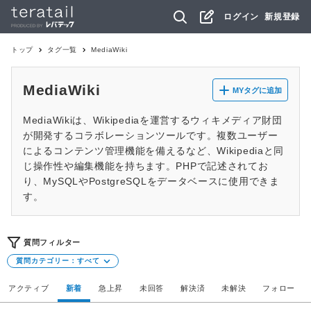
ログイン
新規登録
トップ
タグ一覧
MediaWiki
MediaWiki
MYタグに追加
MediaWikiは、Wikipediaを運営するウィキメディア財団
が開発するコラボレーションツールです。複数ユーザー
によるコンテンツ管理機能を備えるなど、Wikipediaと同
じ操作性や編集機能を持ちます。PHPで記述されてお
り、MySQLやPostgreSQLをデータベースに使用できま
す。
質問フィルター
質問カテゴリー：
すべて
アクティブ
新着
急上昇
未回答
解決済
未解決
フォロー