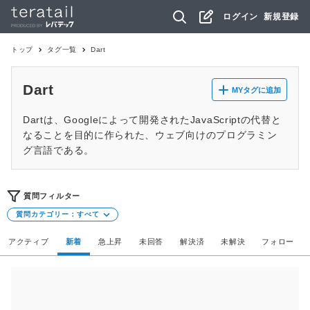
ログイン
新規登録
トップ
タグ一覧
Dart
Dart
MYタグに追加
Dartは、Googleによって開発されたJavaScriptの代替と
なることを目的に作られた、ウェブ向けのプログラミン
グ言語である。
質問フィルター
質問カテゴリー：
すべて
アクティブ
新着
急上昇
未回答
解決済
未解決
フォロー