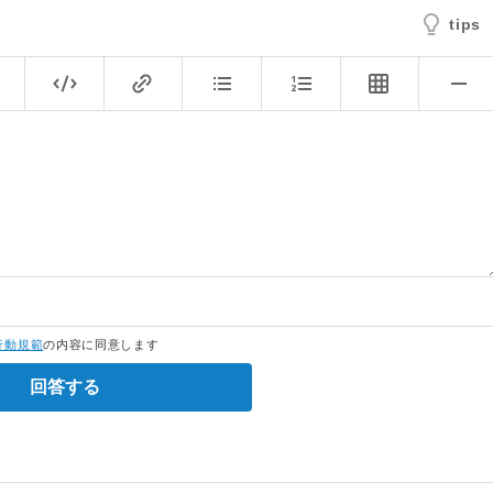
tips
行動規範
の内容に同意します
回答する