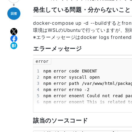
0
発生している問題・分からないこと
回答
docker-compose up -d --buil
環境はWSLのUbuntuで行っていますが
※エラーメッセージはdocker logs fronte
エラーメッセージ
error
1
2
3
4
5
6
7
8
npm error A complete log of this r
該当のソースコード