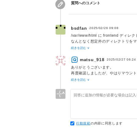
質問へのコメント
bsdfan
2025/02/26 09:08
/var/www/html に fronten
なんとなく想定外のディレクトリをマウント
っている、とか)。
続きを読む ∨
docker inspect でコンテ
ると思います。
matsu_918
2025/02/27 06:24
ありがとうございます。
再度確認しましたが、やはりマウント
Windowsにマウントせず直接wslの
続きを読む ∨
行動規範
の内容に同意します