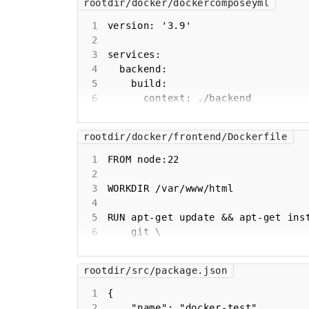
rootdir/docker/dockercomposeyml
1
2
3
4
5
6
7
8
rootdir/docker/frontend/Dockerfile
9
10
1
11
2
12
3
13
4
14
5
15
6
16
7
17
8
rootdir/src/package.json
18
9
19
10
1
20
11
2