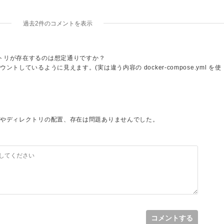
過去2件のコメントを表示
d ディレクトリが存在するのは想定通りですか？
しているように見えます。(実は違う内容の docker-compose.yml を使
ナの情報を確認すると、実際のどこにどこのディレクトリをマウントしているか確認でき
やディレクトリの配置、存在は問題ありませんでした。
ubuntu内にソースを配置して解決しました。
コメントする