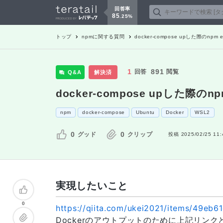
回答率
85
.
25
%
トップ
npm
に関する質問
docker-compose upした際のnpm
1
891
回答
閲覧
Q&A
解決済
docker-compose upした際のn
npm
docker-compose
Ubuntu
Docker
WSL2
0
0
グッド
クリップ
投稿
2025/02/25 11:
実現したいこと
0
https://qiita.com/ukei2021/items/49eb
Dockerのアウトプットのために上記リン