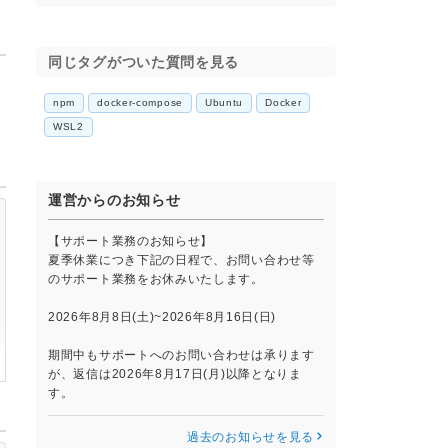
同じタグがついた質問を見る
。
npm
docker-compose
Ubuntu
Docker
WSL2
運営からのお知らせ
【サポート業務のお知らせ】
夏季休業につき下記の日程で、お問い合わせ等
のサポート業務をお休みいたします。
2026年8月8日(土)~2026年8月16日(日)
期間中もサポートへのお問い合わせは承ります
が、返信は2026年8月17日(月)以降となりま
7_02_785Z-debug-0.log
す。
過去のお知らせを見る