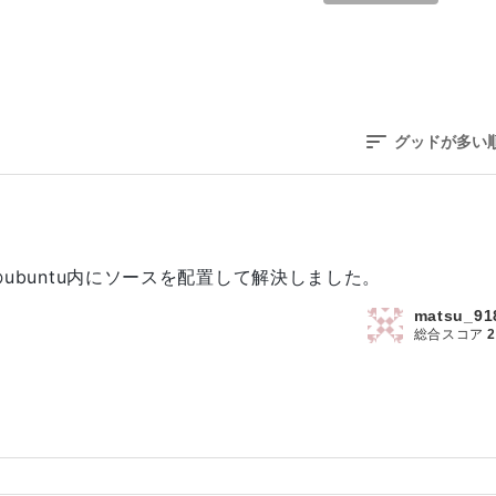
グッドが多い
lのubuntu内にソースを配置して解決しました。
matsu_91
総合スコア
2