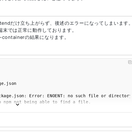
dするとfrontendだけ立ち上がらず、後述のエラーになってしまいます
、別端末では正常に動作しております。
nd-containerの結果になります。
un can be found in: /root/.npm/_logs/2025-02-25T09_1