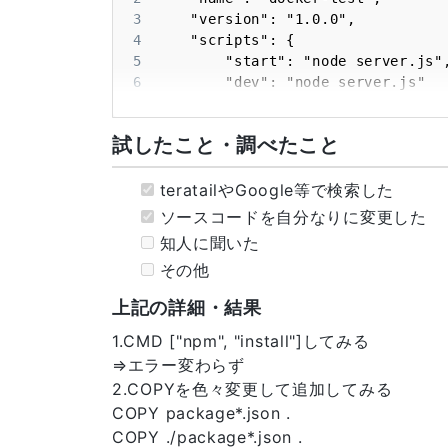
21
12
3
22
4
23
5
24
6
25
7
26
8
27
試したこと・調べたこと
9
28
29
teratailやGoogle等で検索した
30
ソースコードを自分なりに変更した
31
32
知人に聞いた
33
その他
34
35
上記の詳細・結果
36
1.CMD ["npm", "install"]してみる
37
⇒エラー変わらず
38
2.COPYを色々変更して追加してみる
39
40
COPY package*.json .
41
COPY ./package*.json .