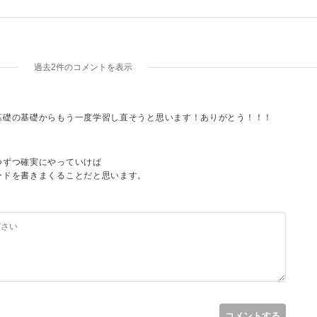
過去2件のコメントを表示
基礎の基礎からもう一度学習し直そうと思います！ありがとう！！！
つずつ確実にやっていけば
ードを書きまくることだと思います。
です。
コメントする