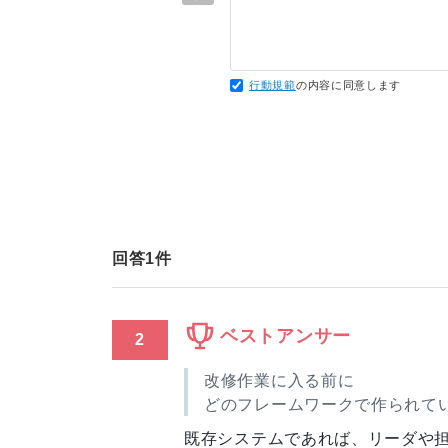
行動規範
の内容に同意します
回答
1
件
ベストアンサー
2
改修作業に入る前に
どのフレームワークで作られて
既存システムであれば、リーダや