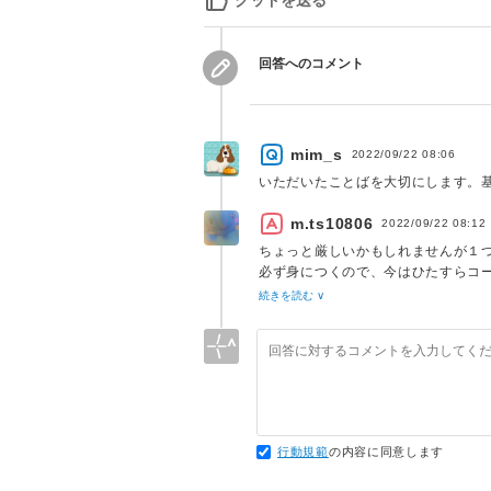
グッドを送る
回答へのコメント
mim_s
2022/09/22 08:06
いただいたことばを大切にします。
m.ts10806
2022/09/22 08:12
ちょっと厳しいかもしれませんが１
必ず身につくので、今はひたすらコ
失敗したらそこから学ぶの繰り返し
続きを読む ∨
行動規範
の内容に同意します