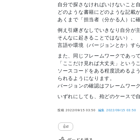
自分で探さなければいけないこと
どのような書籍にどのような記載
あくまで「担当者（分かる人）に
例え引継ぎなしでいきなり自分が
そんなに起きることではない）、
言語や環境（バージョンとか）す
また、同じフレームワークであっ
「ここだけ見れば大丈夫」という
ソースコードをある程度読めるよ
られるようになります。
バージョンの確認はフレームワー
いずれにしても、殆どのケースで
投稿
2022/09/15 03:50
編集
2022/09/15 03:50
👍
2