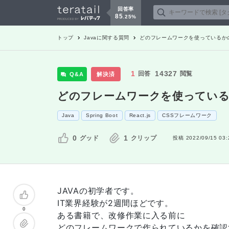
回答率
85
.
25
%
トップ
Java
に関する質問
どのフレームワークを使っているか
1
14327
回答
閲覧
Q&A
解決済
どのフレームワークを使っている
Java
Spring Boot
React.js
CSSフレームワーク
0
1
グッド
クリップ
投稿
2022/09/15 03:
JAVAの初学者です。
IT業界経験が2週間ほどです。
0
ある書籍で、改修作業に入る前に
どのフレームワークで作られているかを確認