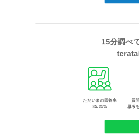
15分調べ
tera
ただいまの回答率
質
85
.
25
%
思考