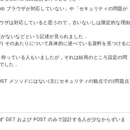
eb ブラウザが対応していない」や「セキュリティの問題が
ウザは対応していると思うので，古いないしは限定的な理
に認証がないなどという記述が見られました．
が) そのあたりについて具体的に述べている資料を見つける
うからと仰っている人もいましたが，それは結局のところ設定の問
でした．
，POST メソッドにはない(主にセキュリティの観点での)問題点
用いず GET および POST のみで設計する人が少なからずいま