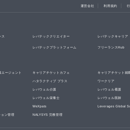
運営会社
利用規約
ンス
レバテッククリエイター
レバテックキャリア
レバテックプラットフォーム
フリーランスHub
職エージェント
キャリアチケットカフェ
キャリアチケット就
ハタラクティブ プラス
ワークリア
レバウェル介護
レバウェル看護
レバウェル栄養士
レバウェル医師
WeXpats
Leverages Global S
ーション管理
NALYSYS 労務管理