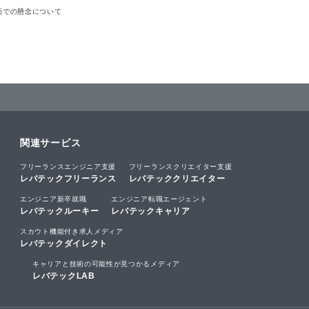
ィ面での懸念について
関連サービス
フリーランスエンジニア支援
フリーランスクリエイター支援
レバテックフリーランス
レバテッククリエイター
エンジニア新卒就職
エンジニア転職エージェント
レバテックルーキー
レバテックキャリア
スカウト機能付き求人メディア
レバテックダイレクト
キャリアと技術の可能性が見つかるメディア
レバテックLAB