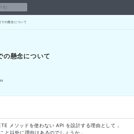
ィ面での懸念について
ィ面での懸念について
49
ETE メソッドを使わない API を設計する理由として，
いないこと以外に理由はあるのでしょうか．