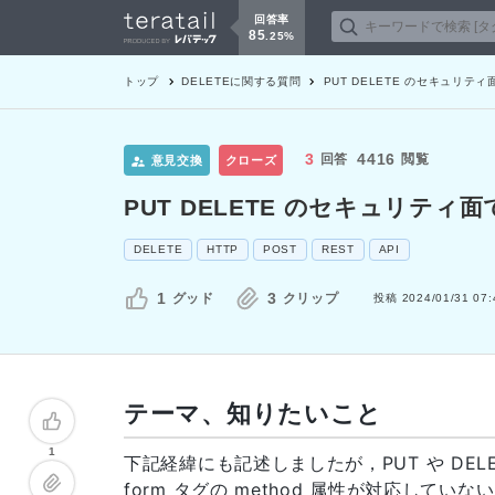
回答率
85
.
25
%
トップ
DELETE
に関する質問
PUT DELETE のセキュリテ
3
4416
回答
閲覧
意見交換
クローズ
PUT DELETE のセキュリテ
DELETE
HTTP
POST
REST
API
1
3
グッド
クリップ
投稿
2024/01/31 07:
テーマ、知りたいこと
1
下記経緯にも記述しましたが，PUT や DEL
form タグの method 属性が対応して