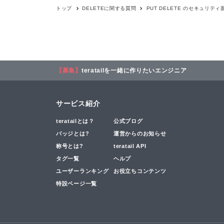
トップ
DELETE
に関する質問
PUT DELETE のセキュリテ
【募集】
teratailを一緒に作りたいエンジニア
サービス紹介
teratailとは？
公式ブログ
バッジとは?
運営からのお知らせ
称号とは?
teratail API
タグ一覧
ヘルプ
ユーザーランキング
お役立ちコンテンツ
特設ページ一覧