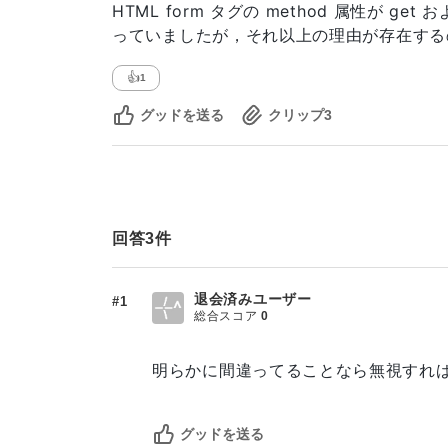
HTML form タグの method 属性が 
っていましたが，それ以上の理由が存在する
👍
1
グッドを送る
クリップ
3
回答
3
件
退会済みユーザー
#1
総合スコア
0
明らかに間違ってることなら無視すれ
グッドを送る