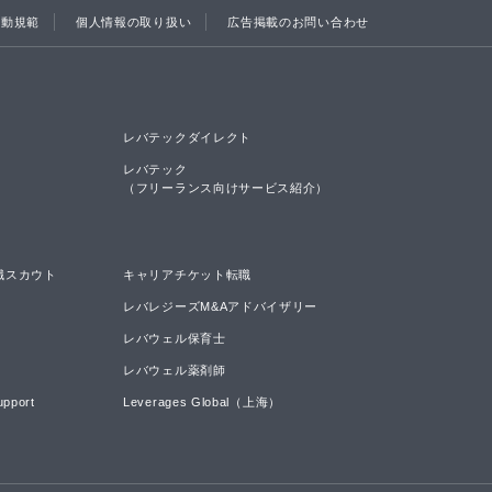
行動規範
個人情報の取り扱い
広告掲載のお問い合わせ
レバテックダイレクト
レバテック

（フリーランス向けサービス紹介）
職スカウト
キャリアチケット転職
レバレジーズM&Aアドバイザリー
レバウェル保育士
レバウェル薬剤師
upport
Leverages Global（上海）