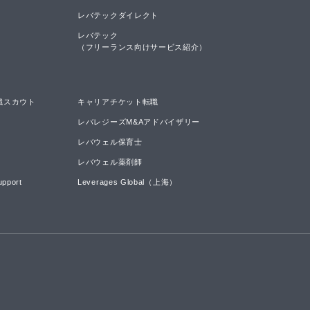
レバテックダイレクト
レバテック

（フリーランス向けサービス紹介）
職スカウト
キャリアチケット転職
レバレジーズM&Aアドバイザリー
レバウェル保育士
レバウェル薬剤師
upport
Leverages Global（上海）