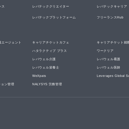
ンス
レバテッククリエイター
レバテックキャリア
レバテックプラットフォーム
フリーランスHub
職エージェント
キャリアチケットカフェ
キャリアチケット就
ハタラクティブ プラス
ワークリア
レバウェル介護
レバウェル看護
レバウェル栄養士
レバウェル医師
WeXpats
Leverages Global S
ーション管理
NALYSYS 労務管理