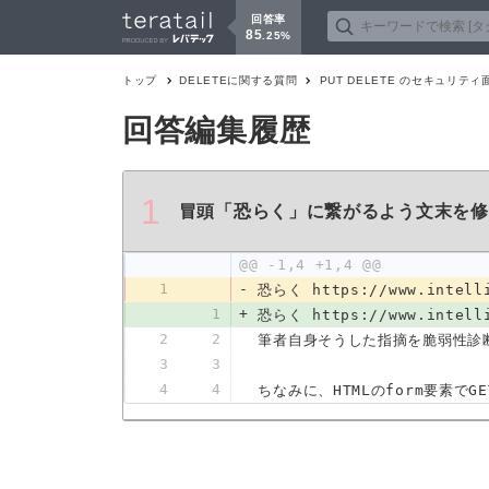
回答率
85
.
25
%
トップ
DELETE
に関する質問
PUT DELETE のセキュリテ
回答編集履歴
1
冒頭「恐らく」に繋がるよう文末を修
@@ -1,4 +1,4 @@
1
-
恐らく https://www.inte
1
+
恐らく https://www.int
2
2
筆者自身そうした指摘を脆弱性診断
3
3
4
4
ちなみに、HTMLのform要素で