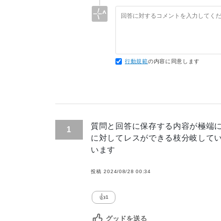
94
</
style
>
95
<
div
class
=
"
title-partial parts
"
回答の「スタンス」について異を唱
96
<
h2
>
名前(name)
<
span
class
=
"
requi
ね。不快に感じたのであれば謝罪し
97
<
div
class
=
parts
>
さい)
98
<
input
class
=
input
type
=
"
text
"
n
99
<
div
>
</
div
>
行動規範
の内容に同意します
100
</
div
>
101
</
div
>
102
103
<
div
class
=
"
body-partial parts
"
>
104
<
h2
>
コメント(comment)
<
span
class
=
105
<
div
class
=
parts
>
質問と回答に保存する内容が極端
106
<
textarea
class
=
input
name
=
"
mess
1
107
<
div
>
</
div
>
に対してレスができる枝分岐して
108
</
div
>
います
109
</
div
>
110
投稿
2024/08/28 00:34
111
<
div
class
=
"
stamp-partial
"
>
112
<
h2
>
スタンプを選ぶ(必須)
</
h2
>
👍
113
<
input
type
=
"
radio
"
name
=
"
stamp
"
1
114
<
input
type
=
"
radio
"
name
=
"
stamp
"
グッドを送る
115
<
input
type
=
"
radio
"
name
=
"
stamp
"