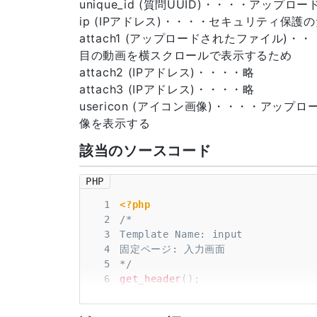
unique_id (質問UUID)・・・・アッ
ip (IPアドレス)・・・・セキュリティ保護
attach1 (アップロードされたファイル)
目の動画を横スクロールで表示するため
attach2 (IPアドレス)・・・・略
attach3 (IPアドレス)・・・・略
usericon (アイコン画像)・・・・ア
像を表示する
該当のソースコード
PHP
1
<?php
2
3
4
5
*/
6
get_header
(
)
;
7
?>
8
<?php