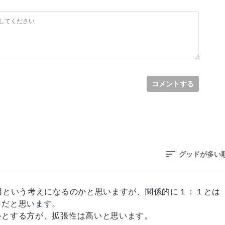
のだから、先ずは始める事を考える方が良いのでは？
"
value
=
"
<?php
echo
$_SESSION
[
'token'
]
;
?>
"
>
ますから、何とでもなります。
ideo・image)
<
span
class
=
"
required
"
>
※ファイルサイズ15MB
して
n
"
>
;
?>
"
class
=
"
changeImg
"
style
=
"
height
:
100
px
;
"
>
コメントする
"
name
=
"
attach[]
"
accept
=
"
.png, .jpg, .jpeg, .pdf, 
chdel
"
name
=
"
attachdel[]
"
>
attach
[
0
]
;
?>
</
div
>
achclear
"
>
clear
</
button
>
グッドが多い
n
"
>
;
?>
"
class
=
"
changeImg
"
style
=
"
height
:
100
px
;
"
>
用という考えになるのかと思いますが、関係的に１：１とは
きだと思います。
"
name
=
"
attach[]
"
accept
=
"
.png, .jpg, .jpeg, .pdf, 
ルとする方が、拡張性は高いと思います。