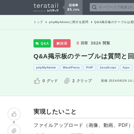
回答率
85
.
25
%
トップ
phpMyAdmin
に関する質問
Q&A掲示板のテーブルは
8
3824
回答
閲覧
Q&A
解決済
Q&A掲示板のテーブルは質問と
phpMyAdmin
WordPress
PHP
JavaScript
Ajax
0
2
グッド
クリップ
投稿
2024/08/26 10:
実現したいこと
0
ファイルアップロード（画像、動画、PDF