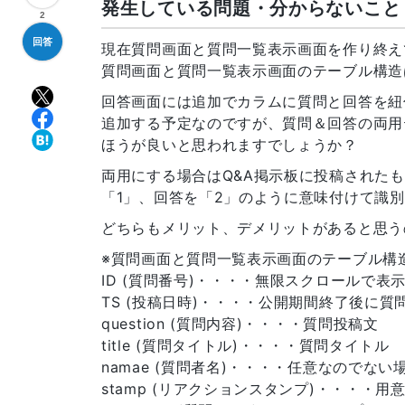
発生している問題・分からないこと
2
回答
現在質問画面と質問一覧表示画面を作り終え
質問画面と質問一覧表示画面のテーブル構造
回答画面には追加でカラムに質問と回答を紐付
追加する予定なのですが、質問＆回答の両用
ほうが良いと思われますでしょうか？
両用にする場合はQ&A掲示板に投稿された
「1」、回答を「2」のように意味付けて識
どちらもメリット、デメリットがあると思う
※質問画面と質問一覧表示画面のテーブル構
ID (質問番号)・・・・無限スクロールで表
TS (投稿日時)・・・・公開期間終了後に質問
question (質問内容)・・・・質問投稿文
title (質問タイトル)・・・・質問タイトル
namae (質問者名)・・・・任意なのでな
stamp (リアクションスタンプ)・・・・