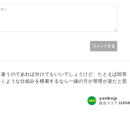
>
<!-- title-partial + parts -->
えるつもりはありませんでしたが、私の発言を見直すとそのように取れます
red
"
>
※必須
</
span
>
</
h2
>
ます。(日本語ネイティブではないので、言葉の表現がおかしいのはご容赦くだ
ame
=
"
namae
"
id
=
"
name
"
data-length
=
"
32
"
placeholder
=
コメントする
<!-- body-partial + parts -->
"
required
"
>
※必須
</
span
>
</
h2
>
に違うのであれば分けてもいいでしょうけど、たとえば回答
age
"
id
=
"
message
"
data-length
=
"
40
"
placeholder
=
"
荒ら
いくような仕組みを模索するなら一緒の方が管理が楽だと思
yambejp
総合スコア
11858
value
=
"
1
"
id
=
"
stamp_1
"
<?php
echo
$stamp_checked
[
'
value
=
"
2
"
id
=
"
stamp_2
"
<?php
echo
$stamp_checked
[
'
value
=
"
3
"
id
=
"
stamp_3
"
<?php
echo
$stamp_checked
[
'