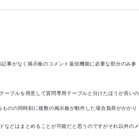
// 悪意のある攻撃者があらかじめ作成したコードが実行されてし
dom_bytes
(
16
)
)
;
{
ta'
]
as
$i
=>
$data
)
{
ての記事がなく掲示板のコメント返信機能に必要な部分のみ参
e'
]
[
$i
]
;
テーブルを用意して質問専用テーブルと分けたほうが良い
 100px;" src="data:'
.
$type
.
';base64,'
.
$base64
.
'">'
;
であるものの同時刻に複数の掲示板が動作した場合負荷がかかり
ドなどはまとめることが可能だと思うのですがそれ以外の
t: 100px;" controls src="data:'
.
$type
.
';base64,'
.
$b