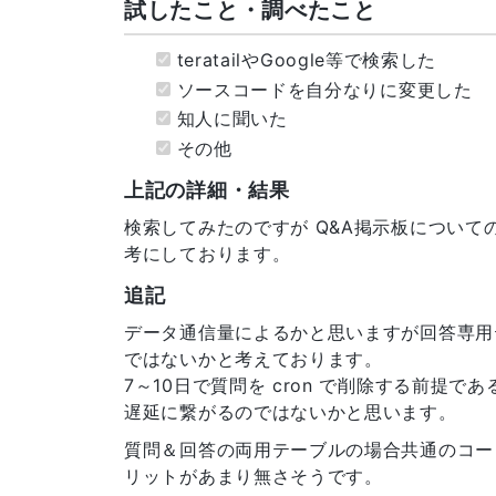
試したこと・調べたこと
9
if
(
!
$noindexaccess
)
{
10
exit
(
'不正アクセス'
)
;
11
}
teratailやGoogle等で検索した
12
if
(
empty
(
$_SESSION
[
'token'
]
)
)
{
ソースコードを自分なりに変更した
13
$_SESSION
[
'token'
]
=
bin2hex
(
ran
知人に聞いた
14
}
その他
15
$attach
=
[
]
;
16
if
(
!
empty
(
$_SESSION
[
'attach'
]
)
)
上記の詳細・結果
17
foreach
(
$_SESSION
[
'attach'
]
[
'da
18
if
(
!
empty
(
$data
)
)
{
検索してみたのですが Q&A掲示板につい
19
$base64
=
base64_encode
(
$data
)
;
考にしております。
20
}
21
$type
=
$_SESSION
[
'attach'
]
[
'typ
追記
22
switch
(
$type
)
{
データ通信量によるかと思いますが回答専用
23
case
'image/jpeg'
:
ではないかと考えております。
24
case
'image/png'
:
25
$attach
[
]
=
'<img style="height:
7～10日で質問を cron で削除する前提
26
break
;
遅延に繋がるのではないかと思います。
27
case
'video/mp4'
:
質問＆回答の両用テーブルの場合共通のコー
28
$attach
[
]
=
'<video style="heigh
リットがあまり無さそうです。
29
break
;