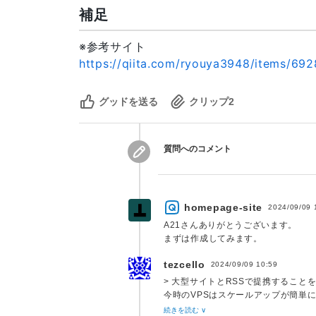
30
case
'application/pdf'
:
補足
31
$attach
[
]
=
'<iframe style="heig
32
break
;
※参考サイト
33
default
:
34
$attach
[
]
=
''
;
https://qiita.com/ryouya3948/items/6
35
break
;
36
}
グッドを送る
クリップ
2
37
}
38
}
39
$stamp_checked
=
[
]
;
質問へのコメント
40
$stamp_checked
[
$stamp
]
=
'checke
41
$upload_dir
=
wp_upload_dir
(
)
;
42
$camera_url
=
$upload_dir
[
'baseu
43
?>
homepage-site
2024/09/09 
44
<
h2
>
入力画面
</
h2
>
45
<?php
A21さんありがとうございます。
46
foreach
(
$errors
as
$error
)
{
47
echo
"<p>
{
$error
}
</p>"
;
tezcello
2024/09/09 10:59
48
}
> 大型サイトとRSSで提携するこ
49
?>
今時のVPSはスケールアップが簡単
50
<
div
class
=
"
board_form_partial
"
『見越した』って始まってもいない事
続きを読む ∨
51
<
form
method
=
"
post
"
enctype
=
"
mul