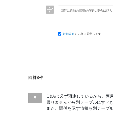
仕組みを変えずとも簡単に対応出来る
52
<
input
type
=
"
hidden
"
name
=
"
token
個人のサイトなんて何時でも止められ
53
<
div
class
=
"
image-partial
"
>
54
<
h2
>
動画・画像をアップロード(Upload v
> アクセス数に関しては伸びると見越
55
<
div
class
=
"
image-selector-butto
それは過大評価し過ぎでしょう...
56
<
label
>
57
<
div
class
=
"
image-camera-icon
"
>
行動規範
の内容に同意します
58
<
img
src
=
"
<?php
echo
$camera_url
59
</
div
>
60
<
input
type
=
"
file
"
class
=
"
attach
61
</
label
>
62
<
input
type
=
"
hidden
"
class
=
"
atta
63
<
div
class
=
"
viewer
"
>
<?php
echo
$
64
<
button
type
=
"
button
"
class
=
"
att
65
</
div
>
回答
8
件
66
<
div
class
=
"
image-selector-butto
67
<
label
>
68
<
div
class
=
"
image-camera-icon
"
>
69
<
img
src
=
"
<?php
echo
$camera_url
Q&Aは必ず関連しているから、両
5
70
</
div
>
限りませんから別テーブルにすべ
71
<
input
type
=
"
file
"
class
=
"
attach
また、関係を示す情報も別テーブ
72
</
label
>