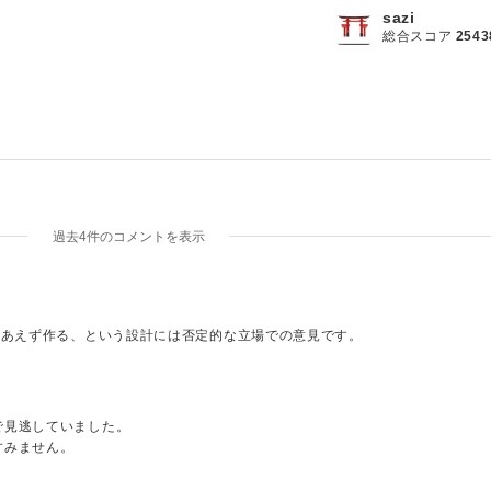
chdel
"
name
=
"
attachdel[]
"
>
sazi
attach
[
1
]
;
?>
</
div
>
総合スコア
2543
achclear
"
>
clear
</
button
>
n
"
>
;
?>
"
class
=
"
changeImg
"
style
=
"
height
:
100
px
;
"
>
過去4件のコメントを表示
"
name
=
"
attach[]
"
accept
=
"
.png, .jpg, .jpeg, .pdf, 
chdel
"
name
=
"
attachdel[]
"
>
attach
[
2
]
;
?>
</
div
>
achclear
"
>
clear
</
button
>
りあえず作る、という設計には否定的な立場での意見です。
、Qに対して過去のAが参考になる（所謂FAQ）のような場合を想定していま
取捨選択は質問者にしてもらうというものなので、こういった回答が多いで
で見逃していました。
すみません。
理解しました。