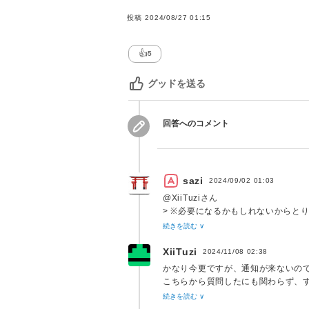
73
<
input
type
=
"
hidden
"
class
=
"
atta
投稿
2024/08/27 01:15
74
<
div
class
=
"
viewer
"
>
<?php
echo
$
75
<
button
type
=
"
button
"
class
=
"
att
76
</
div
>
👍
5
77
78
<
div
class
=
"
image-selector-butto
グッドを送る
79
<
label
>
80
<
div
class
=
"
image-camera-icon
"
>
81
<
img
src
=
"
<?php
echo
$camera_url
回答へのコメント
82
</
div
>
83
<
input
type
=
"
file
"
class
=
"
attach
84
</
label
>
85
<
input
type
=
"
hidden
"
class
=
"
atta
sazi
2024/09/02 01:03
86
<
div
class
=
"
viewer
"
>
<?php
echo
$
@XiiTuziさん
87
<
button
type
=
"
button
"
class
=
"
att
> ※必要になるかもしれないからと
88
</
div
>
要件が明確であれば提案はしませんが
続きを読む ∨
した。
89
</
div
>
私の回答スタンスは情報を提供し、
XiiTuzi
90
<
style
>
2024/11/08 02:38
す。
91
.hideItems
{
かなり今更ですが、通知が来ないの
92
display
:
 none
;
こちらから質問したにも関わらず、
93
}
続きを読む ∨
FAQというのは私の想定範囲外で、