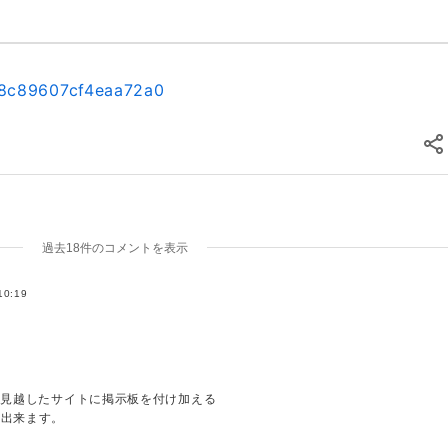
ht: 100px;" src="data:'
.
$type
.
';base64,'
.
$base64
.
'"
928c89607cf4eaa72a0
d'
;
過去18件のコメントを表示
rl'
]
.
'/camera.png'
;
10:19
とを見越したサイトに掲示板を付け加える
に出来ます。
id
=
"
js_board_form_partial
"
>
をアレコレ考えても無意味です。
tipart/form-data
"
>