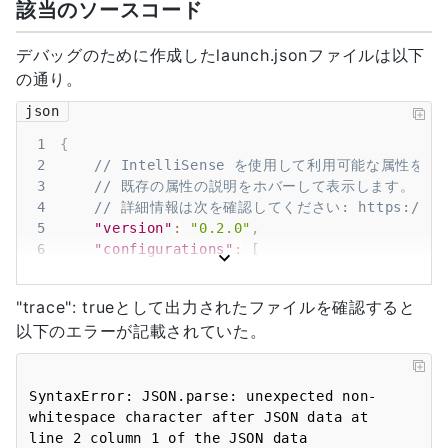
該当のソースコード
デバッグのために作成したlaunch.jsonファイルは以下
の通り。
json
1
{
2
// IntelliSense を使用して利用可能な属性を
3
// 既存の属性の説明をホバーして表示します。
4
// 詳細情報は次を確認してください: https://go.micr
5
"version"
:
"0.2.0"
,
6
"configurations"
:
[
7
{
8
"type"
:
"chrome"
,
"trace": trueとして出力されたファイルを確認すると
9
"request"
:
"launch"
,
以下のエラーが記載されていた。
10
"name"
:
"localhost に対して Chro
11
"url"
:
"http://localhost:8000"
,
12
"webRoot"
:
"${workspaceFolder}"
,
13
SyntaxError: JSON.parse: unexpected non-
"trace"
:
true
,
14
whitespace character after JSON data at 
"sourceMaps"
:
true
,
15
"sourceMapPathOverrides"
:
{