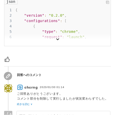
json
1
{
2
"version"
:
"0.2.0"
,
3
"configurations"
:
[
4
{
5
"type"
:
"chrome"
,
6
"request"
:
"launch"
,
7
"name"
:
"localhost に対して Chro
8
"url"
:
"http://localhost:8000"
,
9
"webRoot"
:
"${workspaceFolder}"
,
10
"trace"
:
true
,
11
"sourceMaps"
:
true
,
12
"sourceMapPathOverrides"
:
{
13
"webpack:///./*"
:
"${webRoot}/sr
回答へのコメント
14
}
15
}
chcrng
2023/01/30 01:14
16
]
ご回答ありがとうございます。
17
}
コメント部分を削除して実行しましたが状況変わらずでした。
（traceで出力されるエラーにも変化なし。）
続きを読む ∨
せっかく検討いただいたのに申し訳ないです。