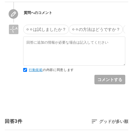
質問へのコメント
⚪︎⚪︎は試しましたか？
⚪︎⚪︎の方法はどうですか？
タ
行動規範
の内容に同意します
コメントする
回答
3
件
グッドが多い順