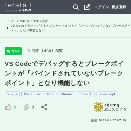
ログイン
新規登録
トップ
Vue.js
に関する質問
VS Codeでデバッグするとブレークポイントが「バインドされていないブレークポイ
ント」となり機能しない
3
14691
回答
閲覧
Q&A
VS Codeでデバッグするとブレークポイ
ントが「バインドされていないブレーク
ポイント」となり機能しない
Vue.js
Visual Studio Code
Chrome
デバッグ
JavaScript
chcrng
0
0
総合スコア
5
投稿
2023/01/27 07:29