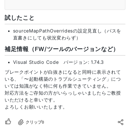
16
"webpack:///./*"
:
"${webRoot}/sr
17
}
18
}
試したこと
19
]
20
}
sourceMapPathOverridesの設定見直し（パスを
直書きにしても状況変わらず）
補足情報（FW/ツールのバージョンなど）
Visual Studio Code バージョン: 1.74.3
ブレークポイントが白抜きになると同時に表示されて
いる、「〜起動構築のトラブルシューティング」につ
いては知識がなく特に何も作業できていません。
対応方法をご存知の方がいらっしゃいましたらご教授
いただけると幸いです。
よろしくお願いいたします。
クリップ
0