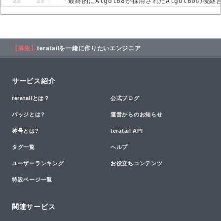
22
23
「最終的にAlgol68が採用されたAlgol60
【募集】
teratailを一緒に作りたいエンジニア
サービス紹介
teratailとは？
公式ブログ
バッジとは?
運営からのお知らせ
称号とは?
teratail API
タグ一覧
ヘルプ
ユーザーランキング
お役立ちコンテンツ
特設ページ一覧
関連サービス