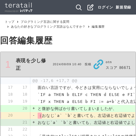
ログイン
新規登録
トップ
プログラミング言語
に関する質問
あなたの好きなプログラミング言語はなんですか？
編集履歴
回答編集履歴
表現を少し修
1
otn
2024/08/09 10:40
投稿
スコア
86671
正
@@ -17,6 +17,7 @@
17
17
面白い言語ですが、今どきは実用にならないでしょ
18
18
`IF a THEN b ELIF c THEN d ELSE e
19
19
`IF x THEN a ELSE b FI := a+b
20
+
と微妙な例ばかり書いてしまいましたが、
20
-
（
おなじ`a` `b`と書いても、左辺値と右辺値で
21
+
おなじ`a` `b`と書いても、左辺値と右辺値でよ
21
22