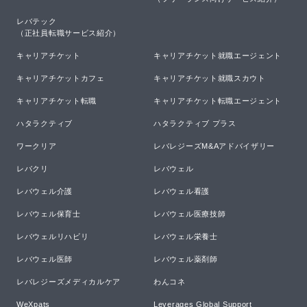
レバテック

（正社員転職サービス紹介）
キャリアチケット
キャリアチケット就職エージェント
キャリアチケットカフェ
キャリアチケット就職スカウト
キャリアチケット転職
キャリアチケット転職エージェント
ハタラクティブ
ハタラクティブ プラス
ワークリア
レバレジーズM&Aアドバイザリー
レバクリ
レバウェル
レバウェル介護
レバウェル看護
レバウェル保育士
レバウェル医療技師
レバウェルリハビリ
レバウェル栄養士
レバウェル医師
レバウェル薬剤師
レバレジーズメディカルケア
わんコネ
WeXpats
Leverages Global Support