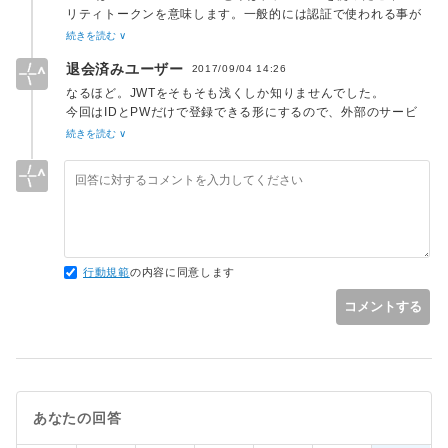
リティトークンを意味します。一般的には認証で使われる事が
多いです。これを使うと、例えば GitHub や Twitter、Google
続きを読む ∨
等のアカウントを使って自分のアプリケーションにログインで
退会済みユーザー
2017/09/04 14:26
きる様になります。
なるほど。JWTをそもそも浅くしか知りませんでした。
バグかもと思われる物は issues に書いて下さい。検証の後、
今回はIDとPWだけで登録できる形にするので、外部のサービ
修正するか閉じるか判断させて貰います。あとこれは色々な意
スを使った認証はとりあえず無しでやってみます！
続きを読む ∨
見の方がいますが、僕は日本語で書いて貰っても構わないと思
っています。
行動規範
の内容に同意します
コメントする
あなたの回答