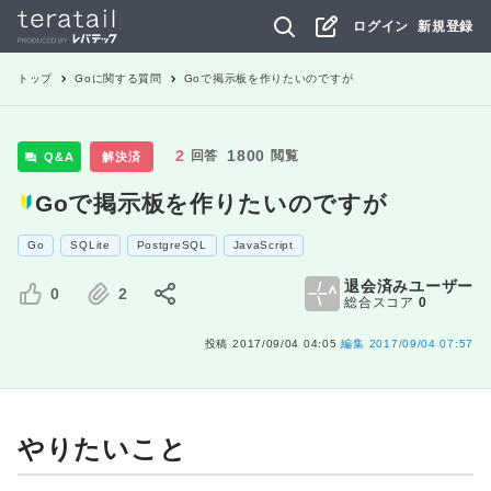
ログイン
新規登録
トップ
Go
に関する質問
Goで掲示板を作りたいのですが
2
1800
回答
閲覧
Q&A
解決済
Goで掲示板を作りたいのですが
Go
SQLite
PostgreSQL
JavaScript
退会済みユーザー
0
2
総合スコア
0
投稿
2017/09/04 04:05
編集
2017/09/04 07:57
やりたいこと