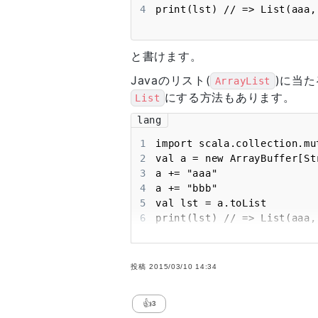
4
print(lst) // => List(aaa,
と書けます。
Javaのリスト(
)に当
ArrayList
にする方法もあります。
List
lang
1
2
3
4
5
6
print(lst) // => List(aaa,
投稿
2015/03/10 14:34
👍
3