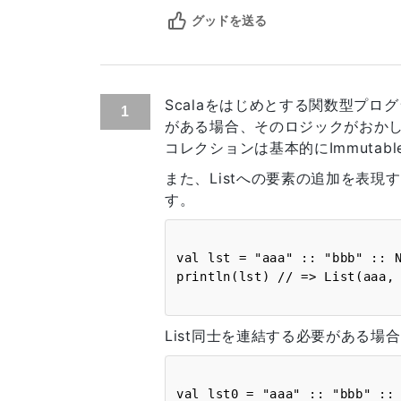
グッドを送る
Scalaをはじめとする関数型プロ
1
がある場合、そのロジックがおか
コレクションは基本的にImmuta
また、Listへの要素の追加を表現
す。
val lst = "aaa" :: "bbb" :: Ni
List同士を連結する必要がある場
val lst0 = "aaa" :: "bbb" :: N