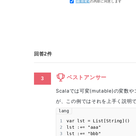
行動規範
の内容に同意します
回答
2
件
ベストアンサー
3
Scalaでは可変(mutable)
が、この例ではそれを上手く説明
lang
1
2
3