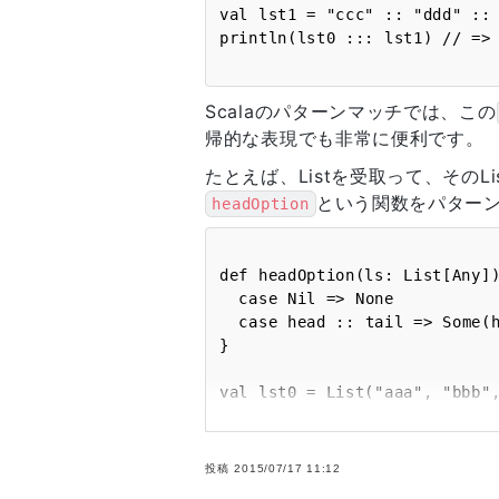
val lst1 = "ccc" :: "ddd" :: N
Scalaのパターンマッチでは、この
帰的な表現でも非常に便利です。
たとえば、Listを受取って、その
という関数をパター
headOption
def headOption(ls: List[Any])
  case Nil => None

  case head :: tail => Some(head)

}

val lst0 = List("aaa", "bbb", 
println(headOption(lst0)) // =
val lst1 = List()

投稿
2015/07/17 11:12