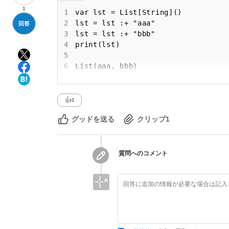
1
1
2
回答
3
4
5
6
List(aaa, bbb)
👍
1
グッドを送る
クリップ
1
質問へのコメント