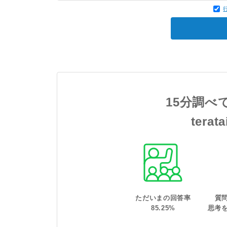
15分調べ
tera
ただいまの回答率
質
85
.
25
%
思考