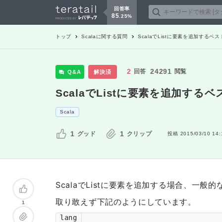
回答率
85
.
25
%
トップ
Scala
に関する質問
ScalaでListに要素を追加するベ
2
24291
回答
閲覧
Q&A
解決済
ScalaでListに要素を追加する
Scala
1
1
グッド
クリップ
投稿
2015/03/10 14:
ScalaでListに要素を追加する場合、一般
取り敢えず下記のようにしています。
1
lang