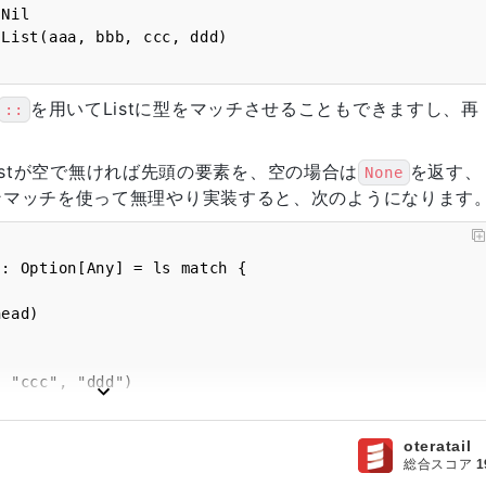
il

を用いてListに型をマッチさせることもできますし、再
::
Listが空で無ければ先頭の要素を、空の場合は
を返す、
None
ンマッチを使って無理やり実装すると、次のようになります
: Option[Any] = ls match {

"ccc", "ddd")

> Some(aaa)

oteratail
総合スコア
1