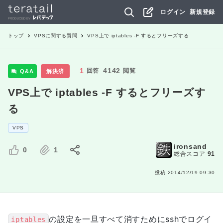
ログイン
新規登録
トップ
VPS
に関する質問
VPS上で iptables -F するとフリーズする
1
4142
回答
閲覧
Q&A
解決済
VPS上で iptables -F するとフリーズす
る
VPS
ironsand
0
1
総合スコア
91
投稿
2014/12/19 09:30
の設定を一旦すべて消すためにsshでログイ
iptables