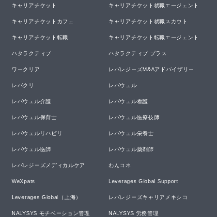
キャリアチケット
キャリアチケット就職エージェント
キャリアチケットカフェ
キャリアチケット就職スカウト
キャリアチケット転職
キャリアチケット転職エージェント
ハタラクティブ
ハタラクティブ プラス
ワークリア
レバレジーズM&Aアドバイザリー
レバクリ
レバウェル
レバウェル介護
レバウェル看護
レバウェル保育士
レバウェル医療技師
レバウェルリハビリ
レバウェル栄養士
レバウェル医師
レバウェル薬剤師
レバレジーズメディカルケア
わんコネ
WeXpats
Leverages Global Support
Leverages Global（上海）
レバレジーズキャリアメキシコ
NALYSYS モチベーション管理
NALYSYS 労務管理