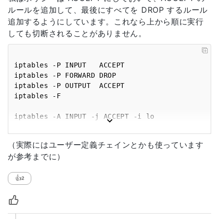
ルールを追加して、最後にすべてを DROP するルール
追加するようにしています。これなら上から順に実行
しても切断されることがありません。
iptables -P INPUT   ACCEPT

iptables -P FORWARD DROP

iptables -P OUTPUT  ACCEPT

iptables -F

iptables -A INPUT -j ACCEPT -i lo

iptables -A INPUT -j ACCEPT -m state --
state RELATED,ESTABLISHED

（実際にはユーザー定義チェインとかも使っています
 :

が参考までに）
iptables -A INPUT -j DROP

👍
2