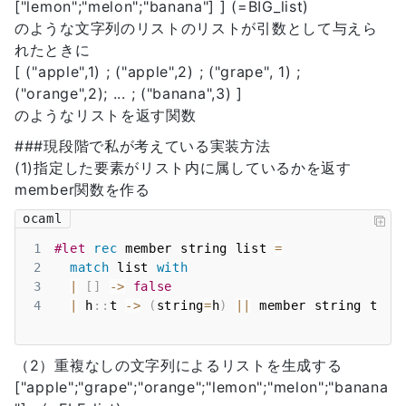
["lemon";"melon";"banana"] ] (=BIG_list)
のような文字列のリストのリストが引数として与えら
れたときに
[ ("apple",1) ; ("apple",2) ; ("grape", 1) ;
("orange",2); ... ; ("banana",3) ]
のようなリストを返す関数
###現段階で私が考えている実装方法
(1)指定した要素がリスト内に属しているかを返す
member関数を作る
ocaml
1
#let
rec
 member string list 
=
2
match
 list 
with
3
|
[
]
->
false
4
|
 h
::
t 
->
(
string
=
h
)
||
 member string t
;;
（2）重複なしの文字列によるリストを生成する
["apple";"grape";"orange";"lemon";"melon";"banana