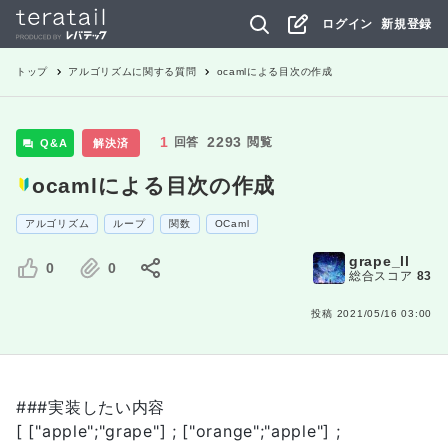
ログイン
新規登録
トップ
アルゴリズム
に関する質問
ocamlによる目次の作成
1
2293
回答
閲覧
Q&A
解決済
ocamlによる目次の作成
アルゴリズム
ループ
関数
OCaml
grape_ll
0
0
総合スコア
83
投稿
2021/05/16 03:00
###実装したい内容
[ ["apple";"grape"] ; ["orange";"apple"] ;