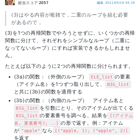
総合スコア
2057
編集
2021/05/16 06:19
(3)はやる内容が複雑で，二重のループを組む必要
があるので，
(3)を1つの再帰関数でやろうとせずに、いくつかの再帰
関数に分けて、それぞれをシンプルなループ（二重に
なってないループ）にすれば実装できるかもしれませ
ん。
たとえば以下のように2つの再帰関数に分けられます。
(3a)の関数：（外側のループ）
の要素
ELE_list
（アイテム名）を1つずつ取り出して、
BIG_list
と共に(3b)の関数を適用する
(3b)の関数：（内側のループ） アイテム名と
を引数にとり、そのアイテムが出てくる
BIG_list
の要素番号を調べる。結果を
BIG_list
[(アイテム
の形で返す。例：アイテム
名, 要素番号); ..]
が
なら
"apple"
[("apple, 1); ("apple", 2)]
を返す