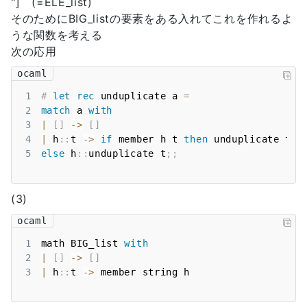
"] (=ELE_list)
そのためにBIG_listの要素をある入れてこれを作れるよ
うな関数を考える
次の応用
ocaml
1
#
let
rec
 unduplicate a 
=
2
match
 a 
with
3
|
[
]
->
[
]
4
|
 h
::
t 
->
if
 member h t 
then
5
else
 h
::
unduplicate t
;;
(3)
ocaml
1
math BIG_list 
with
2
|
[
]
->
[
]
3
|
 h
::
t 
->
 member string h