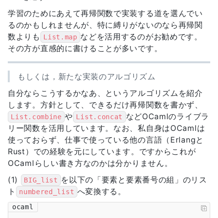
学習のためにあえて再帰関数で実装する道を選んでい
るのかもしれませんが、特に縛りがないのなら再帰関
数よりも
などを活用するのがお勧めです。
List.map
その方が直感的に書けることが多いです。
もしくは，新たな実装のアルゴリズム
自分ならこうするかなあ、というアルゴリズムを紹介
します。方針として、できるだけ再帰関数を書かず、
や
などOCamlのライブラ
List.combine
List.concat
リー関数を活用しています。なお、私自身はOCamlは
使っておらず、仕事で使っている他の言語（Erlangと
Rust）での経験を元にしています。ですからこれが
OCamlらしい書き方なのかは分かりません。
(1)
を以下の「要素と要素番号の組」のリス
BIG_list
ト
へ変換する。
numbered_list
ocaml