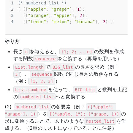
1
(* numbered_list *)
2
[
(
[
"apple"
;
"grape"
]
,
1
)
;
3
(
[
"orange"
;
"apple"
]
,
2
)
;
4
(
[
"lemon"
;
"melon"
;
"banana"
]
,
3
)
]
やり方
長さ
を与えると、
の数列を作成
n
[1; 2; .. n]
する関数
を定義する（再帰を用いる）
sequence
で
の長さを求め（例：
List.length
BIG_list
）、
関数で同じ長さの数例を作る
3
sequence
（例：
）
[1; 2; 3]
を使って、
と数列を上記
List.combine
BIG_list
の
へと変換する
numbered_list
(2)
の各要素（例：
numbered_list
(["apple"; 
）を
の
"grape"], 1)
[("apple, 1"); ("grape, 1)]
形に変換することで、以下のような
を作
nested_list
成する。（2重のリストになっていることに注意）