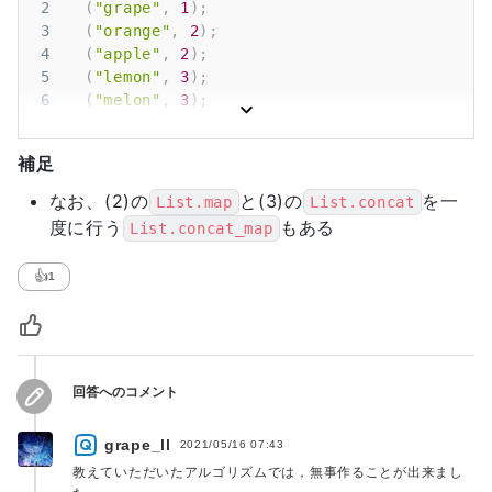
2
(
"grape"
,
1
)
;
3
(
"orange"
,
2
)
;
4
(
"apple"
,
2
)
;
5
(
"lemon"
,
3
)
;
6
(
"melon"
,
3
)
;
7
(
"banana"
,
3
)
]
補足
なお、(2)の
と(3)の
を一
List.map
List.concat
度に行う
もある
List.concat_map
👍
1
回答へのコメント
grape_ll
2021/05/16 07:43
教えていただいたアルゴリズムでは，無事作ることが出来まし