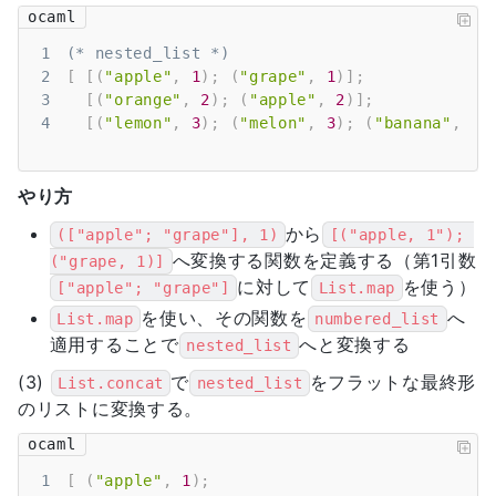
ocaml
1
(* nested_list *)
2
[
[
(
"apple"
,
1
)
;
(
"grape"
,
1
)
]
;
3
[
(
"orange"
,
2
)
;
(
"apple"
,
2
)
]
;
4
[
(
"lemon"
,
3
)
;
(
"melon"
,
3
)
;
(
"banana"
,
3
)
やり方
から
(["apple"; "grape"], 1)
[("apple, 1"); 
へ変換する関数を定義する（第1引数
("grape, 1)]
に対して
を使う）
["apple"; "grape"]
List.map
を使い、その関数を
へ
List.map
numbered_list
適用することで
へと変換する
nested_list
(3)
で
をフラットな最終形
List.concat
nested_list
のリストに変換する。
ocaml
1
[
(
"apple"
,
1
)
;