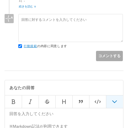
た．
ありがとうございます．
続きを読む ∨
自分のアルゴリズムでも，ご助言してくださったことを参考に
組んでみたいと思います．
行動規範
の内容に同意します
コメントする
あなたの回答