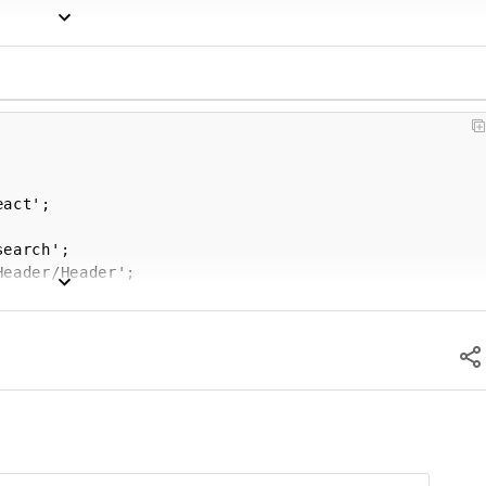
eted because you have exceeded your <a 
a">quota</a>."

eted because you have exceeded your <a 