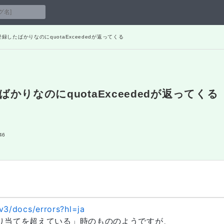
 v3が登録したばかりなのにquotaExceededが返ってくる
録したばかりなのにquotaExceededが返ってくる
46
v3/docs/errors?hl=ja
既に割り当てを超えている」時のもののようですが、