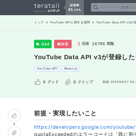
回答率
85
.
25
%
トップ
YouTube API
に関する質問
YouTube Data API
2
16796
回答
閲覧
Q&A
解決済
YouTube Data API v3が登
YouTube API
React.js
0
0
グッド
クリップ
投稿
2020/06/17 09:
前提・実現したいこと
0
https://developers.google.com/youtube/
quotaExceededのエラーコードは「