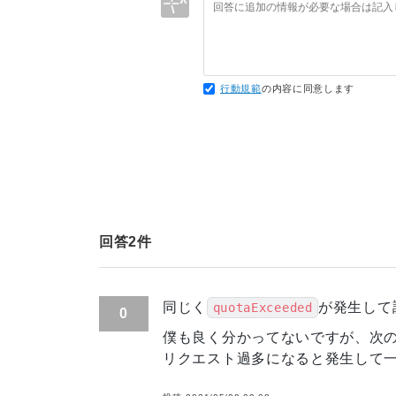
16
17
18
19
20
行動規範
の内容に同意します
21
22
23
24
25
26
export default App;
回答
2
件
同じく
が発生して
quotaExceeded
0
僕も良く分かってないですが、次
リクエスト過多になると発生して