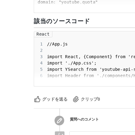
domain: "youtube.quota"

message: "The request cannot be compl
href="/youtube/v3/getting-started#quot
該当のソースコード
reason: "quotaExceeded"

message: "The request cannot be compl
React
1
2
3
4
5
6
7
8
9
グッドを送る
クリップ
0
10
11
12
質問へのコメント
13
14
15