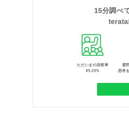
15分調べ
tera
ただいまの回答率
質
85
.
25
%
思考