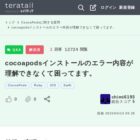
ログイン
新規登録
トップ
CocoaPods
に関する質問
cocoapodsインストールのエラー内容が理解できなくて困ってます。
1
12724
回答
閲覧
Q&A
解決済
cocoapodsインストールのエラー内容が
理解できなくて困ってます。
CocoaPods
Ruby
iOS
Swift
chimi6193
0
0
総合スコア
5
投稿
2020/04/10 06:28