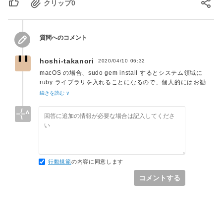
クリップ
0
Results logged to 
/Library/Ruby/Gems/2.6.0/extensions/universal-
darwin-19/2.6.0/ffi-1.12.2/gem_make.out

質問へのコメント
hoshi-takanori
2020/04/10 06:32
macOS の場合、sudo gem install するとシステム領域に
ruby ライブラリを入れることになるので、個人的にはお勧
めしません。Homebrew (
https://brew.sh/
) を入れて、
続きを読む ∨
brew install cocoapods するのがいいと思います。
行動規範
の内容に同意します
コメントする