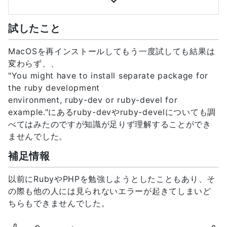
    current directory: 
/Library/Ruby/Gems/2.6.0/gems/ffi-
試したこと
1.12.2/ext/ffi_c

/System/Library/Frameworks/Ruby.framework/Versio
-I 
MacOSを再インストールしてもう一度試しても結果は
/System/Library/Frameworks/Ruby.framework/Versio
変わらず、、
-r ./siteconf20200410-1947-eexcah.rb 
"You might have to install separate package for
extconf.rb

the ruby development
mkmf.rb can't find header files for ruby at 
environment, ruby-dev or ruby-devel for
/System/Library/Frameworks/Ruby.framework/Version
example."にあるruby-devやruby-develについても調
べてはみたのですが知識が足りず理解することができ
You might have to install separate package 
for the ruby development

ませんでした。
environment, ruby-dev or ruby-devel for 
補足情報
example.

extconf failed, exit code 1

以前にRubyやPHPを勉強しようとしたこともあり、そ
の際も他の人には見られないエラーが起きてしまいど
Gem files will remain installed in 
ちらもできませんでした。
/Library/Ruby/Gems/2.6.0/gems/ffi-1.12.2 
for inspection.
