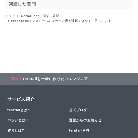
関連した質問
トップ
CocoaPods
に関する質問
cocoapodsインストールのエラー内容が理解できなくて困ってます。
【募集】
teratailを一緒に作りたいエンジニア
サービス紹介
teratailとは？
公式ブログ
バッジとは?
運営からのお知らせ
称号とは?
teratail API