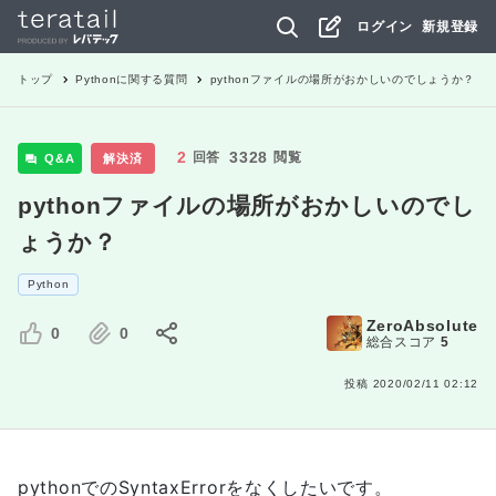
ログイン
新規登録
トップ
Python
に関する質問
pythonファイルの場所がおかしいのでしょうか？
2
3328
回答
閲覧
Q&A
解決済
pythonファイルの場所がおかしいのでし
ょうか？
Python
ZeroAbsolute
0
0
総合スコア
5
投稿
2020/02/11 02:12
pythonでのSyntaxErrorをなくしたいです。