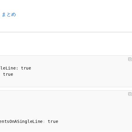
タ まとめ
eLine: true

entsOnASingleLine
: