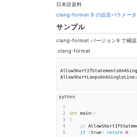
日本語資料
clang-format 9 の設定パラメー
サンプル
clang-format バージョン9 で確認
.clang-format
AllowShortIfStatementsOnASingl
python
1
2
int
 main
(
)
3
{
4
//
 AllowShortIfStatem
5
if
(
true
)
return
0
;