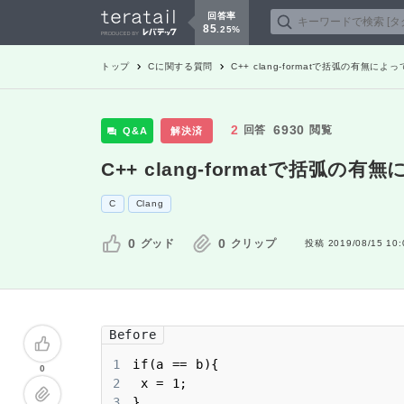
回答率
85
.
25
%
トップ
C
に関する質問
C++ clang-formatで括弧の有無
2
6930
回答
閲覧
Q&A
解決済
C++ clang-formatで括
C
Clang
0
0
グッド
クリップ
投稿
2019/08/15 10:
Before
1
0
2
3