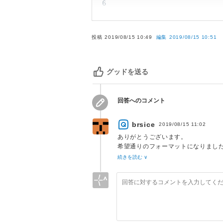
6
7
if
(
true
)
{
8
return
2
;
9
}
投稿
2019/08/15 10:49
編集
2019/08/15 10:51
10
11
//
 AllowShortLoopsOnA
12
for
(
int
 i 
=
0
;
 i 
<
4
グッドを送る
13
14
for
(
int
 i 
=
0
;
 i 
<
4
15
        printf
(
"a"
)
;
回答へのコメント
16
}
17
}
brsice
2019/08/15 11:02
18
ありがとうございます。
希望通りのフォーマットになりまし
もちろん自分でも調べていたのですが、All
続きを読む ∨