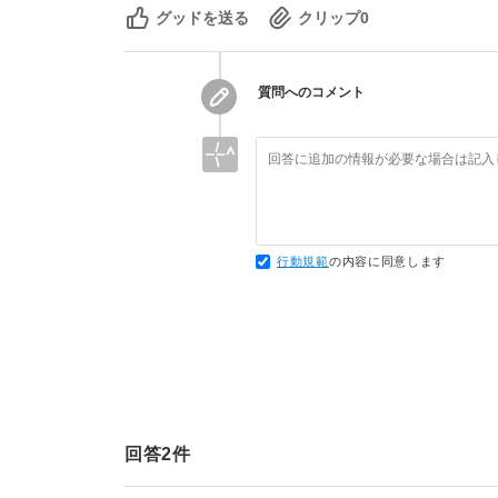
グッドを送る
クリップ
0
質問へのコメント
行動規範
の内容に同意します
回答
2
件