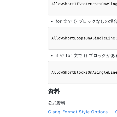
for 文で {} ブロックなしの
if や for 文で {} ブロ
資料
公式資料
Clang-Format Style Options — 