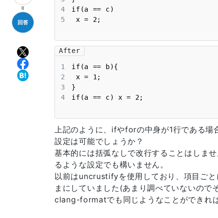
0
4
5
 x = 2;
回答
After
1
2
3
4
if(a == c) x = 2;
上記のように、ifやforの中身が1行であ
設定は可能でしょうか？
基本的には括弧なしで改行することはしませ
るような設定でも構いません。
以前はuncrustifyを使用しており、項目
まにしていました(あまり調べていないので
clang-formatでも同じようなことができ