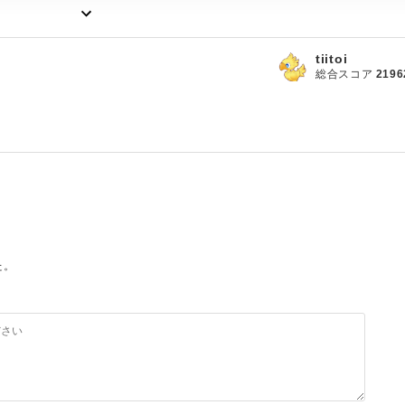
tiitoi
総合スコア
2196
SingleLine
:
;
+
+
i
)
 printf
(
"a"
)
;
;
+
+
i
)
{
た。
owShortBlocksOnASingleLineをうまく使えていませんでした。