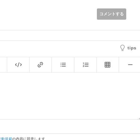
コメントする
tips
行動規範
の内容に同意します