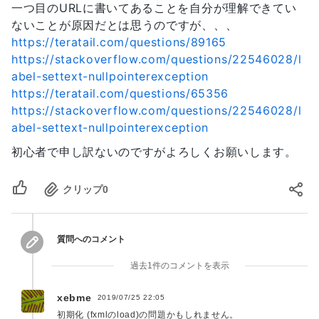
一つ目のURLに書いてあることを自分が理解できてい
22
com.sun.javafx.event.EventDispatchChainImpl.dispa
33
}
ないことが原因だとは思うのですが、、、
23
	at 
34
@FXML
public
void
onButtonClicked
(
)
{
24
com.sun.javafx.event.BasicEventDispatcher.dispatc
https://teratail.com/questions/89165
35
if
(
field_Name
.
getText
(
)
.
equals
(
null
)
)
	at 
36
		correctLabel
.
setText
(
"値を入力してくださ
https://stackoverflow.com/questions/22546028/l
com.sun.javafx.event.EventDispatchChainImpl.dispa
37
}
else
if
(
field_Name
.
getText
(
)
.
equals
(
abel-settext-nullpointerexception
	at 
38
			correctLabel
.
setText
(
"マル"
)
;
https://teratail.com/questions/65356
com.sun.javafx.event.BasicEventDispatcher.dispatc
39
}
else
if
(
!
(
field_Name
.
getText
(
)
.
equa
https://stackoverflow.com/questions/22546028/l
	at 
40
			correctLabel
.
setText
(
"バツ"
)
;
abel-settext-nullpointerexception
com.sun.javafx.event.EventDispatchChainImpl.dispa
41
}
	at 
42
}
初心者で申し訳ないのですがよろしくお願いします。
com.sun.javafx.event.EventUtil.fireEventImpl(Even
43
}
	at 
44
com.sun.javafx.event.EventUtil.fireEvent(EventUti
クリップ
0
	at 
javafx.event.Event.fireEvent(Event.java:198)

	at 
質問へのコメント
javafx.scene.Scene$MouseHandler.process(Scene.jav
	at 
過去1件のコメントを表示
javafx.scene.Scene$MouseHandler.access$1500(Scene
	at 
xebme
2019/07/25 22:05
javafx.scene.Scene.impl_processMouseEvent(Scene.j