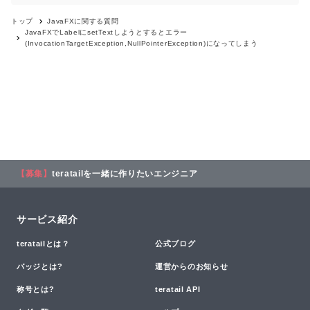
トップ
JavaFX
に関する質問
JavaFXでLabelにsetTextしようとするとエラー
(InvocationTargetException,NullPointerException)になってしまう
【募集】
teratailを一緒に作りたいエンジニア
サービス紹介
teratailとは？
公式ブログ
バッジとは?
運営からのお知らせ
称号とは?
teratail API