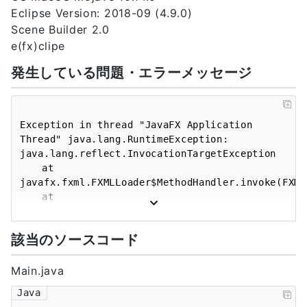
Eclipse Version: 2018-09 (4.9.0)
Scene Builder 2.0
e(fx)clipe
発生している問題・エラーメッセージ
Exception in thread "JavaFX Application 
Thread" java.lang.RuntimeException: 
java.lang.reflect.InvocationTargetException

	at 
javafx.fxml.FXMLLoader$MethodHandler.invoke(FXMLL
	at 
javafx.fxml.FXMLLoader$ControllerMethodEventHandl
	at 
該当のソースコード
com.sun.javafx.event.CompositeEventHandler.dispat
	at 
com.sun.javafx.event.EventHandlerManager.dispatch
Main.java
	at 
Java
com.sun.javafx.event.EventHandlerManager.dispatch