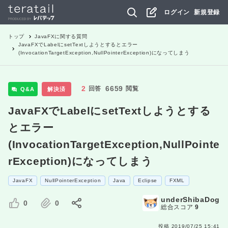
ログイン
新規登録
トップ
JavaFX
に関する質問
JavaFXでLabelにsetTextしようとするとエラー
(InvocationTargetException,NullPointerException)になってしまう
2
6659
回答
閲覧
Q&A
解決済
JavaFXでLabelにsetTextしようとする
とエラー
(InvocationTargetException,NullPointe
rException)になってしまう
JavaFX
NullPointerException
Java
Eclipse
FXML
underShibaDog
0
0
総合スコア
9
投稿
2019/07/25 15:41