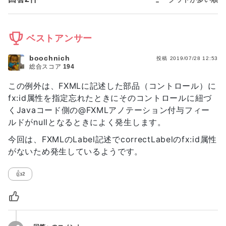
	at 
sun.reflect.NativeMethodAccessorImpl.invoke0(Nat
Method)

	at 
ベストアンサー
sun.reflect.NativeMethodAccessorImpl.invoke(Nativ
	at 
boochnich
投稿
2019/07/28 12:53
sun.reflect.DelegatingMethodAccessorImpl.invoke(D
総合スコア
194
	at 
この例外は、FXMLに記述した部品（コントロール）に
java.lang.reflect.Method.invoke(Method.java:498)

	at 
fx:id属性を指定忘れたときにそのコントロールに紐づ
sun.reflect.misc.Trampoline.invoke(MethodUtil.jav
くJavaコード側の@FXMLアノテーション付与フィー
	at 
ルドがnullとなるときによく発生します。
sun.reflect.GeneratedMethodAccessor1.invoke(Unkn
Source)

今回は、FXMLのLabel記述でcorrectLabelのfx:id属性
	at 
がないため発生しているようです。
sun.reflect.DelegatingMethodAccessorImpl.invoke(D
	at 
👍
2
java.lang.reflect.Method.invoke(Method.java:498)

	at 
sun.reflect.misc.MethodUtil.invoke(MethodUtil.jav
	at 
javafx.fxml.FXMLLoader$MethodHandler.invoke(FXMLL