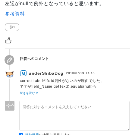
左辺がnullで例外となっていると思います。
参考資料
👍
1
回答へのコメント
underShibaDog
2019/07/29 14:45
correctLabelのfx:id属性がないのが理由でした。
ですがfield_Name.getText().equals(null)も
field_Name.getText().equals("")とする必要がありました。
続きを読む ∨
行動規範
の内容に同意します