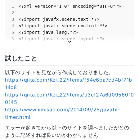
javafx.scene.Node.fireEvent(Node.java:8411)

11
import
javafx
.
scene
.
control
.
Label
;
22
}
1
	at 
12
import
javafx
.
scene
.
control
.
TextField
;
23
2
javafx.scene.control.Button.fire(Button.java:185)
13
import
javafx
.
util
.
Duration
;
24
public
static
void
main
(
String
[
]
 args
)
{
3
	at 
14
public
class
FormController
{
25
launch
(
args
)
;
4
com.sun.javafx.scene.control.behavior.ButtonBehav
15
@FXML
private
TextField
 field_Name
;
26
}
5
	at 
16
@FXML
private
Button
 button_Enter
;
27
}
6
com.sun.javafx.scene.control.skin.BehaviorSkinBas
17
@FXML
private
Button
 startButton
;
28
7
	at 
18
@FXML
private
Label
 label_Output
;
8
com.sun.javafx.scene.control.skin.BehaviorSkinBas
19
@FXML
private
Label
 correctLabel
;
試したこと
9
	at 
20
private
Random
 rnd 
=
new
Random
(
)
;
10
com.sun.javafx.event.CompositeEventHandler$Norma
21
private
Integer
 rndNum
;
11
以下のサイトを見ながら作成しておりました。
	at 
22
12
com.sun.javafx.event.CompositeEventHandler.dispat
23
@FXML
public
void
onStartClicked
(
)
{
https://qiita.com/Kei_22/items/f54e6ba7cd4bf71b
13
	at 
24
Timeline
 timer 
=
new
Timeline
(
new
Ke
14c8
14
com.sun.javafx.event.EventHandlerManager.dispatch
25
@Override
https://qiita.com/Kei_22/items/d3cf27a6d0956010
15
	at 
26
public
void
handle
(
ActionEve
0145
16
com.sun.javafx.event.EventHandlerManager.dispatch
27
	            	rndNum 
=
 rnd
.
nextInt
(
9
)
+
https://www.xmisao.com/2014/09/25/javafx-
17
	at 
28
	            	label_Output
.
setText
(
Integ
timer.html
18
com.sun.javafx.event.CompositeEventDispatcher.dis
29
}
19
	at 
30
}
)
)
;
エラーが起きてから以下のサイトを調べましたがどの
20
com.sun.javafx.event.BasicEventDispatcher.dispatc
31
	        timer
.
setCycleCount
(
10
)
;
ように記述すれば良いのかわかりません
21
	at 
32
	        timer
.
play
(
)
;