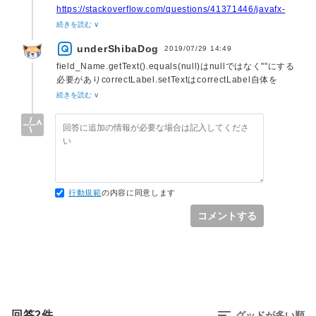
	at 
https://stackoverflow.com/questions/41371446/javafx-
javafx.scene.Scene$ScenePeerListener.mouseEvent(S
exception-in-thread-javafx-application-thread-java-lang-
続きを読む ∨
	at 
runtimeexcepti
underShibaDog
com.sun.javafx.tk.quantum.GlassViewEventHandler$M
2019/07/29 14:49
	at 
field_Name.getText().equals(null)はnullではなく""にする
com.sun.javafx.tk.quantum.GlassViewEventHandler$M
必要がありcorrectLabel.setTextはcorrectLabel自体を
	at 
FXML内のfx:id属性として記述する必要がありました。
続きを読む ∨
java.security.AccessController.doPrivileged(Nati
Method)

	at 
com.sun.javafx.tk.quantum.GlassViewEventHandler.l
	at 
com.sun.javafx.tk.quantum.QuantumToolkit.runWitho
行動規範
の内容に同意します
	at 
com.sun.javafx.tk.quantum.GlassViewEventHandler.h
コメントする
	at 
com.sun.glass.ui.View.handleMouseEvent(View.java:
	at 
com.sun.glass.ui.View.notifyMouse(View.java:937)

Caused by: 
java.lang.reflect.InvocationTargetException

回答
2
件
グッドが多い順